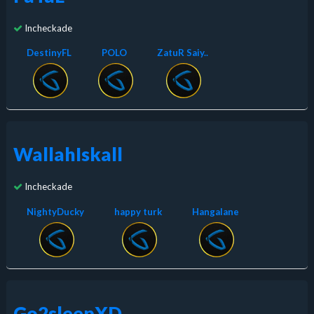
Incheckade
DestinyFL
POLO
ZatuR Saiy..
WallahIskall
Incheckade
NightyDucky
happy turk
Hangalane
Go2sleepXD