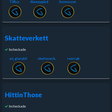
T0ficc
Alexnygård
Svvensson
Skatteverkett
Incheckade
en_glassbil
skatteverk..
renrrab
HittinThose
Incheckade