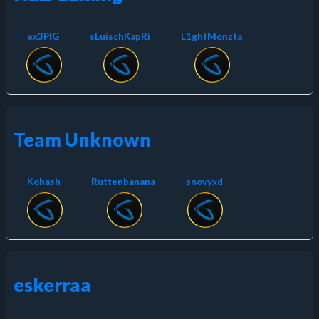
ex3PIG
sLuischKapRi
L1ghtMonzta
Team Unknown
Kohash
Ruttenbanana
snovyxd
eskerraa