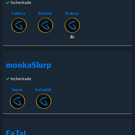
Incheckade
Cablizz
Bonnie
Vraktor
monkaSlurp
Incheckade
Sppej
hateg0d
FaTaL