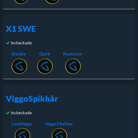
X1 SWE
Incheckade
Eloskie
Quiid
Knutsson
ViggoSpikhår
Incheckade
LordViggo
ViggoThaOne