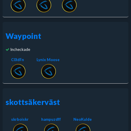
Waypoint
Incheckade
C0ldFn
Lynix Moose
skottsäkerväst
skrboiskr
hampuzdff
NeoKulde