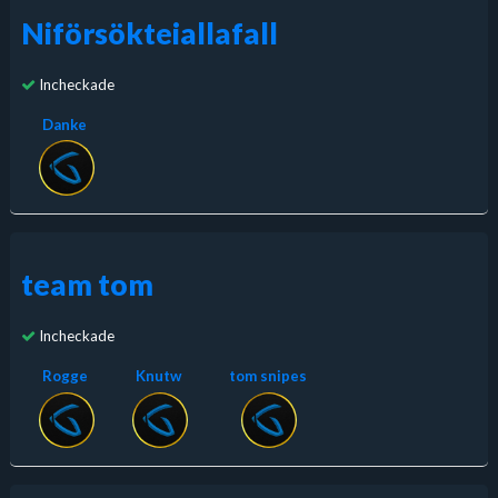
Niförsökteiallafall
Incheckade
Danke
team tom
Incheckade
Rogge
Knutw
tom snipes