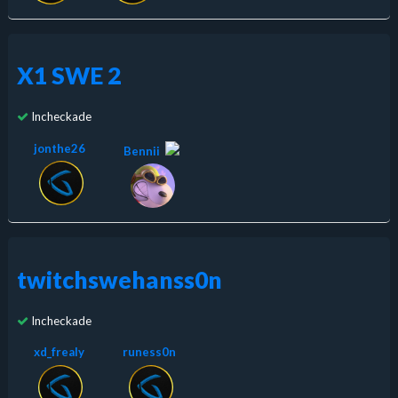
X1 SWE 2
Incheckade
jonthe26
Bennii
twitchswehanss0n
Incheckade
xd_frealy
runess0n