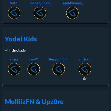
Nerd
Robbanjonss1
Liquidvenom_
Yodel Kids
Incheckade
empa
SandY
Bergenholm
chricko
MulliizFN & Upz0re