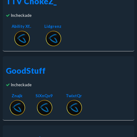
TTV ChokeZ_
Incheckade
Ability Xf..
Lidgrenz
GoodStuff
Incheckade
Znajk
SiXnQo9
TwixtQr