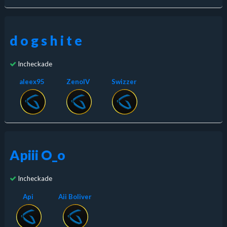
d o g s h i t e
Incheckade
aleex95
ZenoIV
Swizzer
Apiii O_o
Incheckade
Api
Aii Boliver