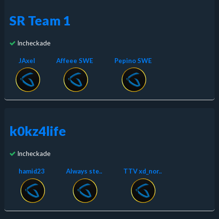
SR Team 1
Incheckade
JAxel
Affeee SWE
Pepino SWE
k0kz4life
Incheckade
hamid23
Always ste..
TTV xd_nor..