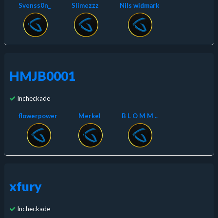
Svenss0n_
Slimezzz
Nils widmark
HMJB0001
Incheckade
flowerpower
Merkel
B L O M M ..
xfury
Incheckade