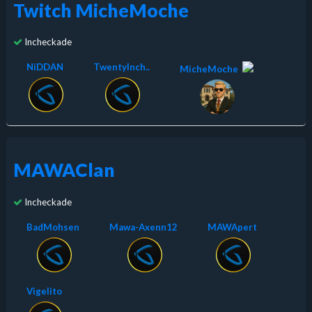
Twitch MicheMoche
Incheckade
NiDDAN
TwentyInch..
MicheMoche
MAWAClan
Incheckade
BadMohsen
Mawa-Axenn12
MAWApert
Vigelito