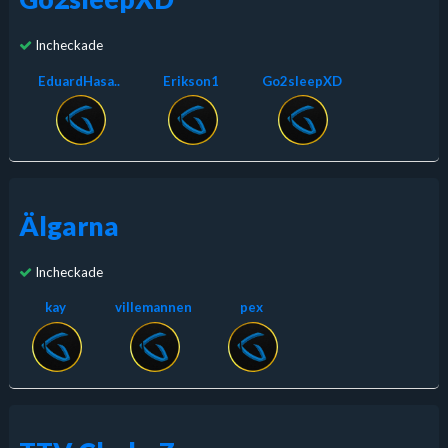
Incheckade
EduardHasa..
Erikson1
Go2sleepXD
Älgarna
Incheckade
kay
villemannen
pex