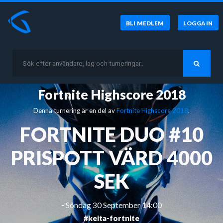
BLI MEDLEM
LOGGA IN
Fortnite Highscore 2018
Denna turnering är en del av
Fortnite Highscore 2018
.
FORTNITE DUO #10
PRISPOTT VÄRD 4000
SEK
-
Söndag 30 September 14:00
#keita-fortnite