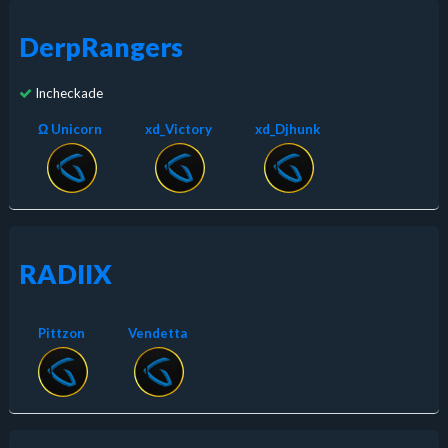
DerpRangers
Incheckade
Ω Unicorn
xd_Victory
xd_Djhunk
RADIIX
Pittzon
Vendetta