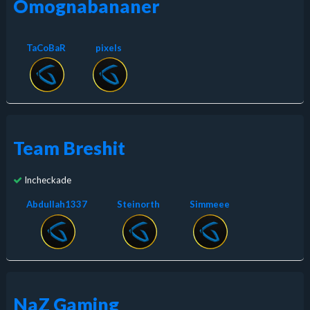
Omognabananer
TaCoBaR
pixels
Team Breshit
Incheckade
Abdullah1337
Steinorth
Simmeee
NaZ Gaming