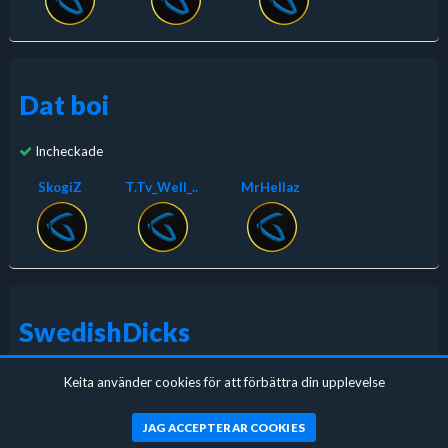
Dat boi
Incheckade
SkogiZ
T.Tv_Well_..
MrHellaz
SwedishDicks
Incheckade
Keita använder cookies för att förbättra din upplevelse
JAG ACCEPTERAR COOKIES