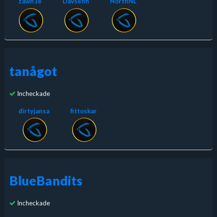
zawn1e
Davsenn
NorthNL
tanågot
Incheckade
dirtyjansa
fittoskar
BlueBandits
Incheckade