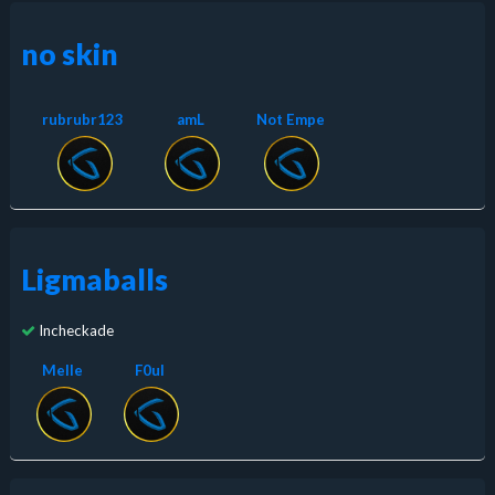
no skin
rubrubr123
amL
Not Empe
Ligmaballs
Incheckade
Melle
F0ul