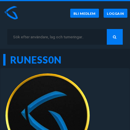
BLI MEDLEM
LOGGA IN
RUNESS0N