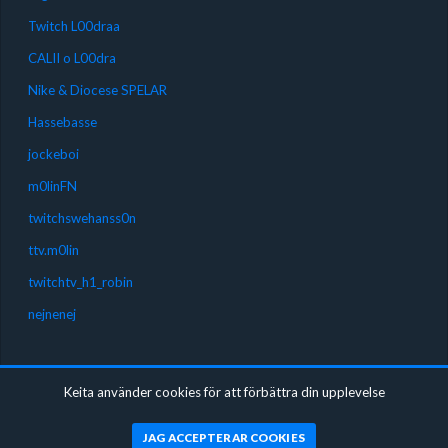
Twitch L00draa
CALII o L00dra
Nike & Diocese SPELAR
Hassebasse
jockeboi
m0linFN
twitchswehanss0n
ttv.m0lin
twitchtv_h1_robin
nejnenej
SOLO
Keita använder cookies för att förbättra din upplevelse
Jonatan0327 har ännu inte spelat några solo-turneringar
JAG ACCEPTERAR COOKIES