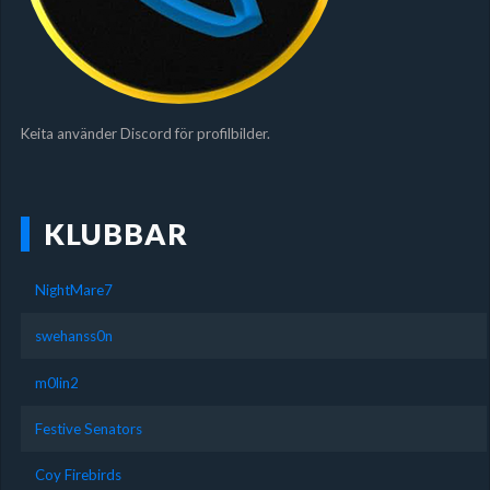
Keita använder Discord för profilbilder.
KLUBBAR
NightMare7
swehanss0n
m0lin2
Festive Senators
Coy Firebirds