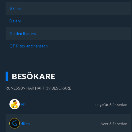
J0ulee
De e vi
Golden Raiders
QT lilltox and hansson
BESÖKARE
RUNESS0N HAR HAFT 39 BESÖKARE
AF
ungefär 6 år sedan
dillen
över 6 år sedan