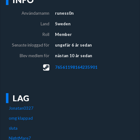
Användarnamn
runess0n
Land
Sweden
Roll
Member
Senaste inloggad för
ungefär 6 år sedan
Blev medlem för
nästan 10 år sedan
76561198164235901
LAG
Jonatan0327
omg klappad
sluta
NightMare7