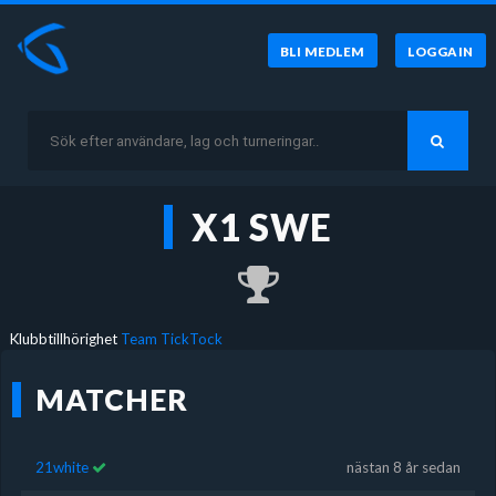
BLI MEDLEM
LOGGA IN
X1 SWE
Klubbtillhörighet
Team TickTock
MATCHER
21white
nästan 8 år sedan