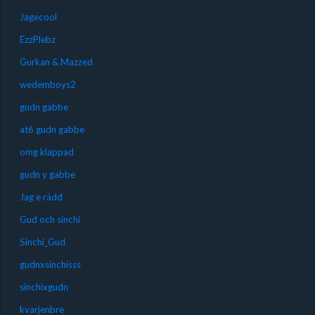
Jagecool
EzzPlebz
Gurkan & Mazzed
wedemboys2
gudn gabbe
at6 gudn gabbe
omg klappad
gudn y gabbe
Jag e rädd
Gud och sinchi
Sinchi_Gud
gudnxsinchisss
sinchixgudn
kvarjenbre