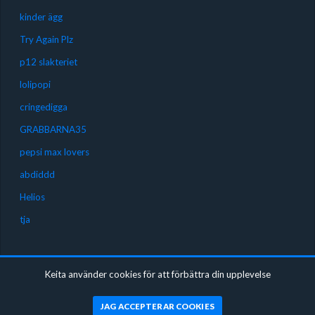
kinder ägg
Try Again Plz
p12 slakteriet
lolipopi
cringedigga
GRABBARNA35
pepsi max lovers
abdiddd
Helios
tja
SOLO
Keita använder cookies för att förbättra din upplevelse
Gudn har ännu inte spelat några solo-turneringar
JAG ACCEPTERAR COOKIES