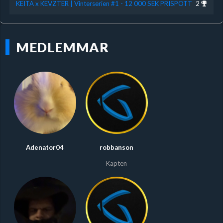
KEITA x KEVZTER | Vinterserien #1 - 12 000 SEK PRISPOTT
2
MEDLEMMAR
Adenator04
robbanson
Kapten