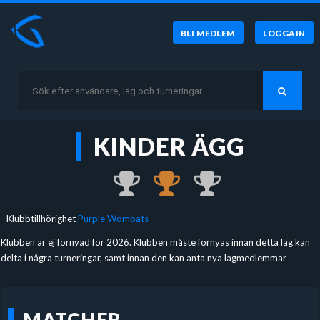
BLI MEDLEM
LOGGA IN
KINDER ÄGG
Klubbtillhörighet
Purple Wombats
Klubben är ej förnyad för 2026. Klubben måste förnyas innan detta lag kan
delta i några turneringar, samt innan den kan anta nya lagmedlemmar
MATCHER