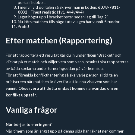
portal i hubben.
I menyn vid portalen så skriver man in koden:
6078-7811-
0032
- Finest realistic (1v1-4v4v4v4)
Laget högst upp i bracket byter sedan lag till "lag 2".
Nu körs matchen tills något utav lagen har vunnit 5 rundor.
Profit!
Efter matchen (Rapportering)
För att rapportera ett resultat går du in under fliken "Bracket" och
klickar på er match och väljer vem som vann, resultat ska rapporteras
av båda spelarna under turneringssidan på vår hemsida.
För att förenkla konflikthantering så ska varje person alltid ta en
printscreen när matchen är över för att kunna visa vem som har
vunnit.
Observera att detta endast kommer användas om en
konflikt uppstår.
Vanliga frågor
När börjar turneringen?
När timern som är längst upp på denna sida har räknat ner kommer