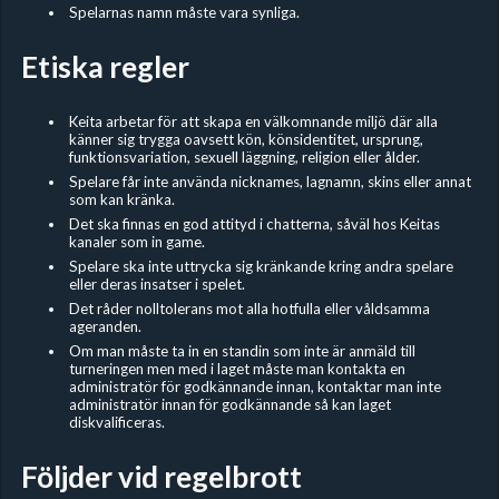
Spelarnas namn måste vara synliga.
Etiska regler
Keita arbetar för att skapa en välkomnande miljö där alla
känner sig trygga oavsett kön, könsidentitet, ursprung,
funktionsvariation, sexuell läggning, religion eller ålder.
Spelare får inte använda nicknames, lagnamn, skins eller annat
som kan kränka.
Det ska finnas en god attityd i chatterna, såväl hos Keitas
kanaler som in game.
Spelare ska inte uttrycka sig kränkande kring andra spelare
eller deras insatser i spelet.
Det råder nolltolerans mot alla hotfulla eller våldsamma
ageranden.
Om man måste ta in en standin som inte är anmäld till
turneringen men med i laget måste man kontakta en
administratör för godkännande innan, kontaktar man inte
administratör innan för godkännande så kan laget
diskvalificeras.
Följder vid regelbrott