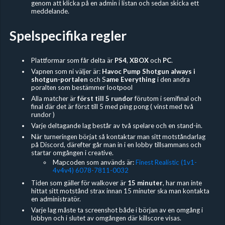
genom att klicka på en admin i listan och sedan skicka ett
meddelande.
Spelspecifika regler
Plattformar som får delta är
PS4
,
XBOX
och
PC
.
Vapnen som ni väljer är:
Havoc Pump Shotgun always i
shotgun-portalen
och S
ame Everything
i den andra
poralten som bestämmer lootpool
Alla matcher är
först till 5 rundor
förutom i semifinal och
final där det är först till 5 med ping pong ( vinst med två
rundor )
Varje deltagande lag består av två spelare och en stand-in.
När turneringen börjat så kontaktar man sitt motståndarlag
på Discord, därefter går man in i en lobby tillsammans och
startar omgången i creative.
Mapcoden som används är:
Finest Realistic (1v1-
4v4v4) 6078-7811-0032
Tiden som gäller för walkover är
15 minuter
, har man inte
hittat sitt motstånd strax innan 15 minuter ska man kontakta
en administratör.
Varje lag måste ta screenshot både i början av en omgång i
lobbyn och i slutet av omgången där killscore visas.