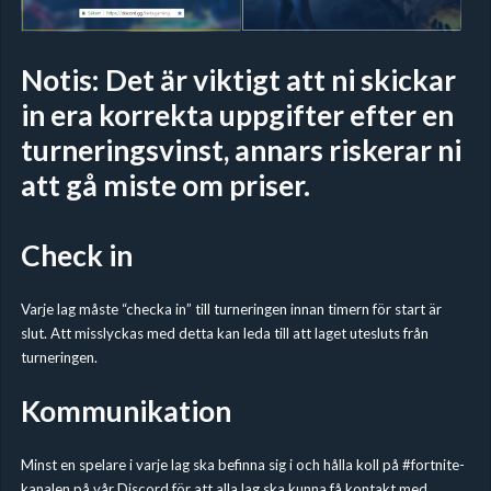
Notis: Det är viktigt att ni skickar
in era korrekta uppgifter efter en
turneringsvinst, annars riskerar ni
att gå miste om priser.
Check in
Varje lag måste “checka in” till turneringen innan timern för start är
slut. Att misslyckas med detta kan leda till att laget utesluts från
turneringen.
Kommunikation
Minst en spelare i varje lag ska befinna sig i och hålla koll på #fortnite-
kanalen på vår
Discord
för att alla lag ska kunna få kontakt med