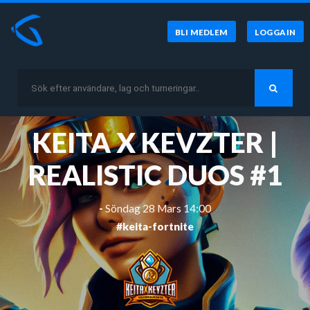
BLI MEDLEM
LOGGA IN
KEITA X KEVZTER |
REALISTIC DUOS #1
-
Söndag 28 Mars 14:00
#keita-fortnite