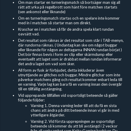
Om man startar en turneringsmatch så bortsäger man sig all
rätt att yrka på regelbrott som hänt före matchen startats
(sen ankomst eller liknande)
Om en turneringsmatch startas och en spelare inte kommer
med in i matchen så startar man om direkt.
Kraschar en i matchen så får de andra spela klart rundan
oavsätt vad.
Det resultat som räknas är det resultat som står i TAB-menyn,
där rundorna räknas. ( Undantag kan ske om något buggar
eller liknande för någon av deltagarna INNAN rundan börjat )
Det bör finnas bevis i form av clip eller skärmdump eller
eventuellt att laget som är drabbat mellan rundan informerar
det andra laget om vad som sker.
All form av fusk är förbjudet, detta inkluderar även
utnyttjande av glitches och buggar. Mindre glitchar som inte
påverkar matchens gång och resultat kommer enbart leda till
en varning. Varje lag kan bara få en varning innan den övergår
till en tillfällig avstängning.
Vid upprepande tillfällen vid osportsligt beteende så gäller
följande följder:
Varning 1. Denna varning leder till att du få en sista
chans att ändra på ditt beteende innan vi går in med
ytterligare åtgärder.
Varning 2. Vid första upprepningen av osportsligt
beteende så kommer du att bli avstängd i 2 veckor
från all verksamhet som Keita-Gaming bedriver. Du