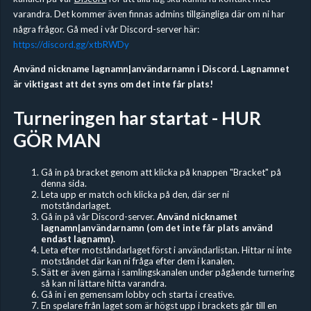
varandra. Det kommer även finnas admins tillgängliga där om ni har
några frågor. Gå med i vår Discord-server här:
https://discord.gg/xtbRWDy
Använd nickname lagnamn|användarnamn i Discord. Lagnamnet
är viktigast att det syns om det inte får plats!
Turneringen har startat - HUR
GÖR MAN
Gå in på bracket genom att klicka på knappen "Bracket" på
denna sida.
Leta upp er match och klicka på den, där ser ni
motståndarlaget.
Gå in på vår Discord-server.
Använd nicknamet
lagnamn|användarnamn (om det inte får plats använd
endast lagnamn).
Leta efter motståndarlaget först i användarlistan. Hittar ni inte
motståndet där kan ni fråga efter dem i kanalen.
Sätt er även gärna i samlingskanalen under pågående turnering
så kan ni lättare hitta varandra.
Gå in i en gemensam lobby och starta i creative.
En spelare från laget som är högst upp i brackets går till en