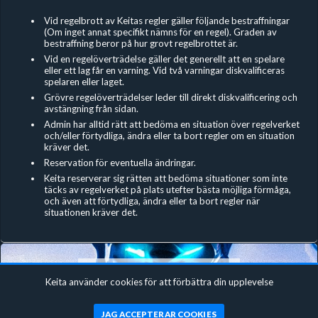
Vid regelbrott av Keitas regler gäller följande bestraffningar
(Om inget annat specifikt nämns för en regel). Graden av
bestraffning beror på hur grovt regelbrottet är.
Vid en regelöverträdelse gäller det generellt att en spelare
eller ett lag får en varning. Vid två varningar diskvalificeras
spelaren eller laget.
Grövre regelöverträdelser leder till direkt diskvalificering och
avstängning från sidan.
Admin har alltid rätt att bedöma en situation över regelverket
och/eller förtydliga, ändra eller ta bort regler om en situation
kräver det.
Reservation för eventuella ändringar.
Keita reserverar sig rätten att bedöma situationer som inte
täcks av regelverket på plats utefter bästa möjliga förmåga,
och även att förtydliga, ändra eller ta bort regler när
situationen kräver det.
Keita använder cookies för att förbättra din upplevelse
Fortnite Zone War Duos #4
JAG ACCEPTERAR COOKIES