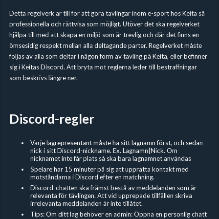
Detta regelverk är till för att göra tävlingar inom e-sport hos Keita så
professionella och rättvisa som möjligt. Utöver det ska regelverket
hjälpa till med att skapa en miljö som är trevlig och där det finns en
ömsesidig respekt mellan alla deltagande parter. Regelverket måste
följas av alla som deltar i någon form av tävling på Keita, eller befinner
sig i Keitas Discord. Att bryta mot reglerna leder till bestraffningar
som beskrivs längre ner.
Discord-regler
Varje lagrepresentant måste ha sitt lagnamn först, och sedan
nick i sitt Discord-nickname. Ex. Lagnamn|Nick. Om
nicknamet inte får plats så ska bara lagnamnet användas
Spelare har 15 minuter på sig att upprätta kontakt med
motståndarna i Discord efter en matchning.
Discord-chatten ska främst bestå av meddelanden som är
relevanta för tävlingen. Att vid upprepade tillfällen skriva
irrelevanta meddelanden är inte tillåtet.
Tips: Om ditt lag behöver en admin: Öppna en personlig chatt