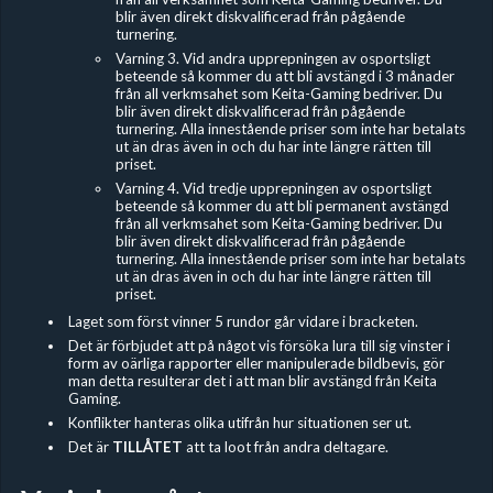
blir även direkt diskvalificerad från pågående
turnering.
Varning 3. Vid andra upprepningen av osportsligt
beteende så kommer du att bli avstängd i 3 månader
från all verkmsahet som Keita-Gaming bedriver. Du
blir även direkt diskvalificerad från pågående
turnering. Alla innestående priser som inte har betalats
ut än dras även in och du har inte längre rätten till
priset.
Varning 4. Vid tredje upprepningen av osportsligt
beteende så kommer du att bli permanent avstängd
från all verkmsahet som Keita-Gaming bedriver. Du
blir även direkt diskvalificerad från pågående
turnering. Alla innestående priser som inte har betalats
ut än dras även in och du har inte längre rätten till
priset.
Laget som först vinner 5 rundor går vidare i bracketen.
Det är förbjudet
att på något vis försöka lura till sig vinster i
form av oärliga rapporter eller manipulerade bildbevis, gör
man detta resulterar det i att man blir avstängd från Keita
Gaming.
Konflikter hanteras olika utifrån hur situationen ser ut.
Det är
TILLÅTET
att ta loot från andra deltagare.