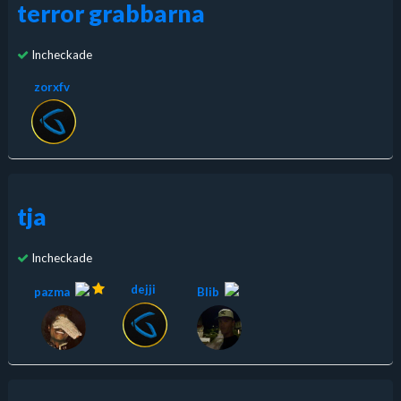
terror grabbarna
Incheckade
zorxfv
tja
Incheckade
dejji
pazma
Blib