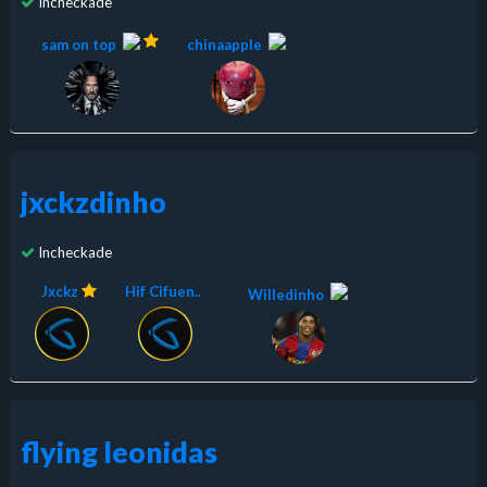
Incheckade
sam on top
chinaapple
jxckzdinho
Incheckade
Jxckz
Hif Cifuen..
Willedinho
flying leonidas