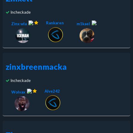
Incheckade
Rankaren
Zinx wla
m1kael
zinxbreenmacka
Incheckade
Alve242
Wolvax