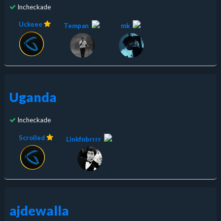
Incheckade
Uckeee
Tempan
mk
Uganda
Incheckade
Scrolled
Linkfnbrrrr
ajdewalla