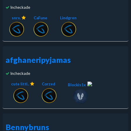
Incheckade
snrx.
CaFune
Lindgren
afghaneripyjamas
Incheckade
cute littl..
Corzed
Blockis1x
Bennybruns