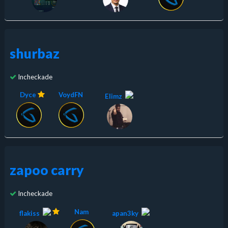
shurbaz
Incheckade
Dyce
VoydFN
Elimz
zapoo carry
Incheckade
Nam
flakiss
apan3ky