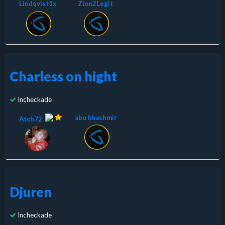
Lindqvist1x
Zion2Legit
Charless on hight
Incheckade
abu khashmir
Atch72
Djuren
Incheckade