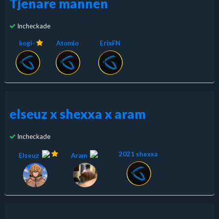
Tjenare mannen
Incheckade
kogi-
Atomio
ErixFN
elseuz x shexxa x aram
Incheckade
2021 shexxa
Elseuz
Aram