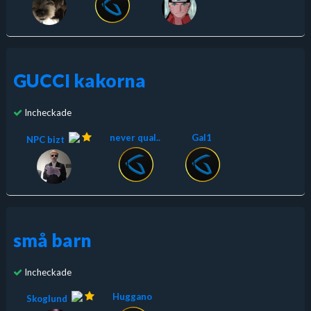
GUCCI kakorna
Incheckade
never qual..
Gal1
NPC bizt
små barn
Incheckade
Huggano
Skoglund