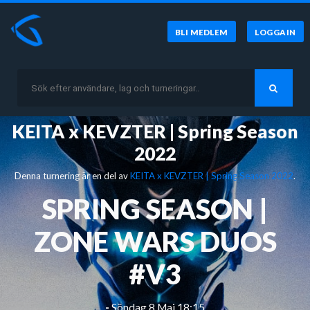
BLI MEDLEM
LOGGA IN
KEITA x KEVZTER | Spring Season
2022
Denna turnering är en del av
KEITA x KEVZTER | Spring Season 2022
.
SPRING SEASON |
ZONE WARS DUOS
#V3
-
Söndag 8 Maj 18:15