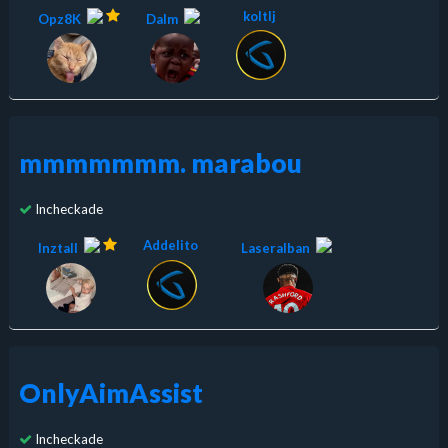
koltlj
Opz8K
Dalm
mmmmmmm. marabou
Incheckade
Addelito
Inztall
LaseraIban
OnlyAimAssist
Incheckade