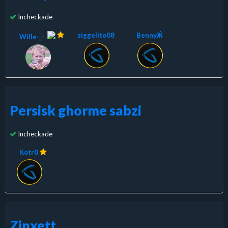
Incheckade
siggelito08
BennyӜ
Wille-_-
Persisk ghorme sabzi
Incheckade
Kotr0
Zinxett