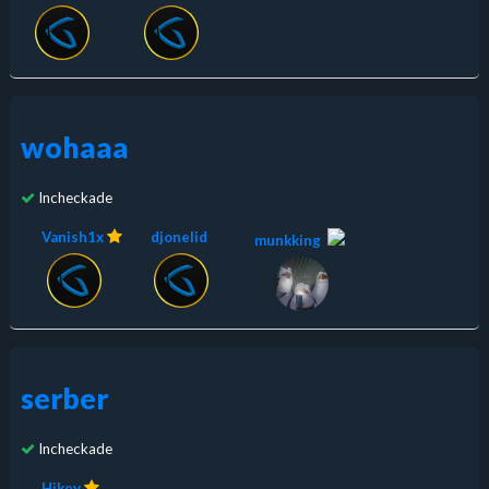
wohaaa
Incheckade
Vanish1x
djonelid
munkking
serber
Incheckade
Hikey