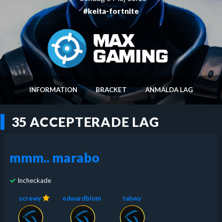
#keita-fortnite
INFORMATION
BRACKET
ANMÄLDA LAG
35 ACCEPTERADE LAG
mmm.. marabo
Incheckade
screwy
edwardblom
tahwy