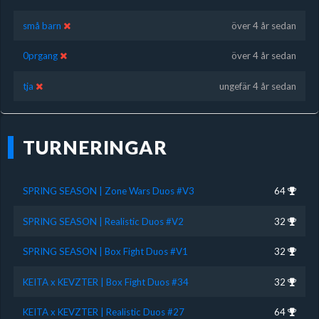
små barn
över 4 år sedan
0prgang
över 4 år sedan
tja
ungefär 4 år sedan
TURNERINGAR
SPRING SEASON | Zone Wars Duos #V3
64
SPRING SEASON | Realistic Duos #V2
32
SPRING SEASON | Box Fight Duos #V1
32
KEITA x KEVZTER | Box Fight Duos #34
32
KEITA x KEVZTER | Realistic Duos #27
64