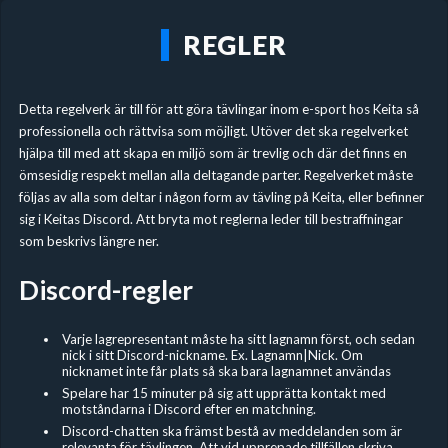
REGLER
Detta regelverk är till för att göra tävlingar inom e-sport hos Keita så
professionella och rättvisa som möjligt. Utöver det ska regelverket
hjälpa till med att skapa en miljö som är trevlig och där det finns en
ömsesidig respekt mellan alla deltagande parter. Regelverket måste
följas av alla som deltar i någon form av tävling på Keita, eller befinner
sig i Keitas Discord. Att bryta mot reglerna leder till bestraffningar
som beskrivs längre ner.
Discord-regler
Varje lagrepresentant måste ha sitt lagnamn först, och sedan
nick i sitt Discord-nickname. Ex. Lagnamn|Nick. Om
nicknamet inte får plats så ska bara lagnamnet användas
Spelare har 15 minuter på sig att upprätta kontakt med
motståndarna i Discord efter en matchning.
Discord-chatten ska främst bestå av meddelanden som är
relevanta för tävlingen. Att vid upprepade tillfällen skriva