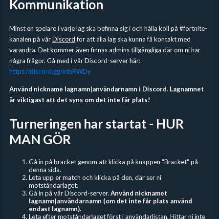
Kommunikation
Minst en spelare i varje lag ska befinna sig i och hålla koll på #fortnite-
kanalen på vår
Discord
för att alla lag ska kunna få kontakt med
varandra. Det kommer även finnas admins tillgängliga där om ni har
några frågor. Gå med i vår Discord-server här:
https://discord.gg/xtbRWDy
Använd nickname lagnamn|användarnamn i Discord. Lagnamnet
är viktigast att det syns om det inte får plats!
Turneringen har startat - HUR
MAN GÖR
Gå in på bracket genom att klicka på knappen "Bracket" på
denna sida.
Leta upp er match och klicka på den, där ser ni
motståndarlaget.
Gå in på vår Discord-server.
Använd nicknamet
lagnamn|användarnamn (om det inte får plats använd
endast lagnamn).
Leta efter motståndarlaget först i användarlistan. Hittar ni inte