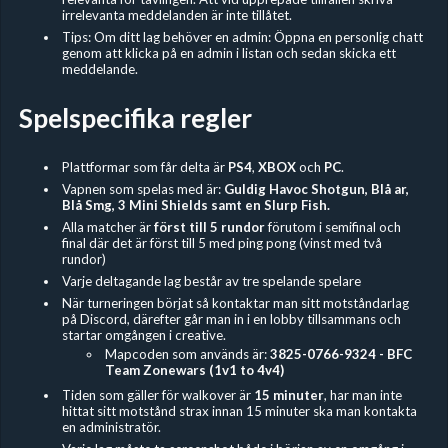
irrelevanta meddelanden är inte tillåtet.
Tips: Om ditt lag behöver en admin: Öppna en personlig chatt
genom att klicka på en admin i listan och sedan skicka ett
meddelande.
Spelspecifika regler
Plattformar som får delta är
PS4
,
XBOX
och
PC
.
Vapnen som spelas med är:
Guldig Havoc Shotgun, Blå ar,
Blå Smg, 3 Mini Shields samt en Slurp Fish.
Alla matcher är
först till 5 rundor
förutom i semifinal och
final där det är först till 5 med ping pong (vinst med två
rundor)
Varje deltagande lag består av tre spelande spelare
När turneringen börjat så kontaktar man sitt motståndarlag
på Discord, därefter går man in i en lobby tillsammans och
startar omgången i creative.
Mapcoden som används är:
3825-0766-9324 - BFC
Team Zonewars (1v1 to 4v4)
Tiden som gäller för walkover är
15 minuter
, har man inte
hittat sitt motstånd strax innan 15 minuter ska man kontakta
en administratör.