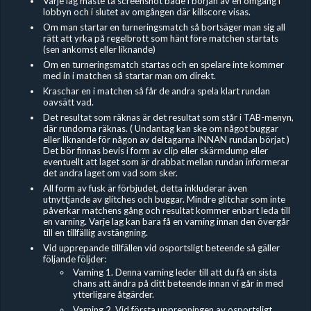
Varje lag måste ta screenshot både i början av en omgång i
lobbyn och i slutet av omgången där killscore visas.
Om man startar en turneringsmatch så bortsäger man sig all
rätt att yrka på regelbrott som hänt före matchen startats
(sen ankomst eller liknande)
Om en turneringsmatch startas och en spelare inte kommer
med in i matchen så startar man om direkt.
Kraschar en i matchen så får de andra spela klart rundan
oavsätt vad.
Det resultat som räknas är det resultat som står i TAB-menyn,
där rundorna räknas. ( Undantag kan ske om något buggar
eller liknande för någon av deltagarna INNAN rundan börjat )
Det bör finnas bevis i form av clip eller skärmdump eller
eventuellt att laget som är drabbat mellan rundan informerar
det andra laget om vad som sker.
All form av fusk är förbjudet, detta inkluderar även
utnyttjande av glitches och buggar. Mindre glitchar som inte
påverkar matchens gång och resultat kommer enbart leda till
en varning. Varje lag kan bara få en varning innan den övergår
till en tillfällig avstängning.
Vid upprepande tillfällen vid osportsligt beteende så gäller
följande följder:
Varning 1. Denna varning leder till att du få en sista
chans att ändra på ditt beteende innan vi går in med
ytterligare åtgärder.
Varning 2. Vid första upprepningen av osportsligt