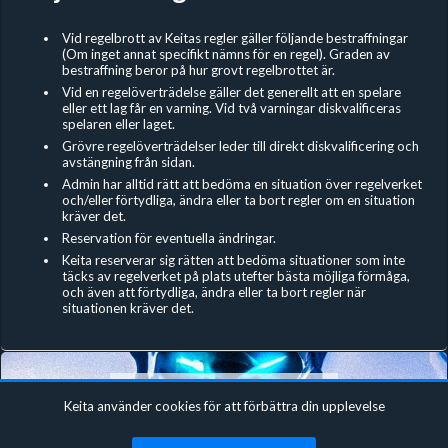
Vid regelbrott av Keitas regler gäller följande bestraffningar
(Om inget annat specifikt nämns för en regel). Graden av
bestraffning beror på hur grovt regelbrottet är.
Vid en regelöverträdelse gäller det generellt att en spelare
eller ett lag får en varning. Vid två varningar diskvalificeras
spelaren eller laget.
Grövre regelöverträdelser leder till direkt diskvalificering och
avstängning från sidan.
Admin har alltid rätt att bedöma en situation över regelverket
och/eller förtydliga, ändra eller ta bort regler om en situation
kräver det.
Reservation för eventuella ändringar.
Keita reserverar sig rätten att bedöma situationer som inte
täcks av regelverket på plats utefter bästa möjliga förmåga,
och även att förtydliga, ändra eller ta bort regler när
situationen kräver det.
Keita använder cookies för att förbättra din upplevelse
Fortnite Zone War Duos #4