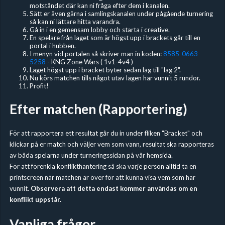
motståndet där kan ni fråga efter dem i kanalen.
Sätt er även gärna i samlingskanalen under pågående turnering
så kan ni lättare hitta varandra.
Gå in i en gemensam lobby och starta i creative.
En spelare från laget som är högst upp i brackets går till en
portal i hubben.
I menyn vid portalen så skriver man in koden:
8585-0663-
5258
- KNG Zone Wars ( 1v1-4v4 )
Laget högst upp i bracket byter sedan lag till "lag 2".
Nu körs matchen tills något utav lagen har vunnit 5 rundor.
Profit!
Efter matchen (Rapportering)
För att rapportera ett resultat går du in under fliken "Bracket" och
klickar på er match och väljer vem som vann, resultat ska rapporteras
av båda spelarna under turneringssidan på vår hemsida.
För att förenkla konflikthantering så ska varje person alltid ta en
printscreen när matchen är över för att kunna visa vem som har
vunnit.
Observera att detta endast kommer användas om en
konflikt uppstår.
Vanliga frågor