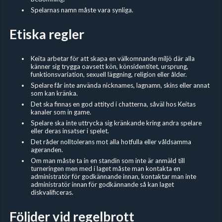
Spelarnas namn måste vara synliga.
Etiska regler
Keita arbetar för att skapa en välkomnande miljö där alla
känner sig trygga oavsett kön, könsidentitet, ursprung,
funktionsvariation, sexuell läggning, religion eller ålder.
Spelare får inte använda nicknames, lagnamn, skins eller annat
som kan kränka.
Det ska finnas en god attityd i chatterna, såväl hos Keitas
kanaler som in game.
Spelare ska inte uttrycka sig kränkande kring andra spelare
eller deras insatser i spelet.
Det råder nolltolerans mot alla hotfulla eller våldsamma
ageranden.
Om man måste ta in en standin som inte är anmäld till
turneringen men med i laget måste man kontakta en
administratör för godkännande innan, kontaktar man inte
administratör innan för godkännande så kan laget
diskvalificeras.
Följder vid regelbrott