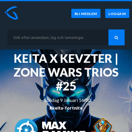
BLI MEDLEM
LOGGA IN
KEITA X KEVZTER |
ZONE WARS TRIOS
#25
-
Söndag 9 Januari 16:30
#keita-fortnite