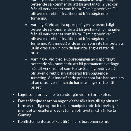
beteende så kommer du att bli avstängd i 2 veckor
från all verksamhet som Keita-Gaming bedriver. Du
blir även direkt diskvalificerad från pågående
turnering.
Varning 3. Vid andra upprepningen av osportsligt
beteende så kommer du att bli avstängd i 3 månader
från all verkmsahet som Keita-Gaming bedriver. Du
blir även direkt diskvalificerad från pågående
turnering. Alla innestående priser som inte har betalats
ut än dras även in och du har inte längre rätten till
priset.
Varning 4. Vid tredje upprepningen av osportsligt
beteende så kommer du att bli permanent avstängd
från all verkmsahet som Keita-Gaming bedriver. Du
blir även direkt diskvalificerad från pågående
turnering. Alla innestående priser som inte har betalats
ut än dras även in och du har inte längre rätten till
priset.
Laget som först vinner 5 rundor går vidare i bracketen.
Det är förbjudet
att på något vis försöka lura till sig vinster i
form av oärliga rapporter eller manipulerade bildbevis, gör
man detta resulterar det i att man blir avstängd från Keita
Gaming.
Konflikter hanteras olika utifrån hur situationen ser ut.