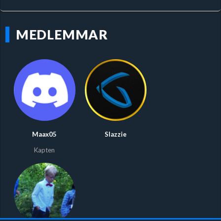
MEDLEMMAR
Maax05
Slazzie
Kapten