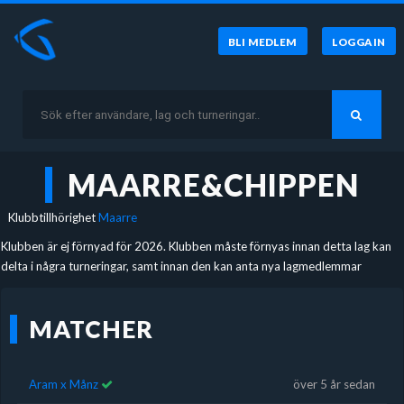
BLI MEDLEM
LOGGA IN
MAARRE&CHIPPEN
Klubbtillhörighet
Maarre
Klubben är ej förnyad för 2026. Klubben måste förnyas innan detta lag kan
delta i några turneringar, samt innan den kan anta nya lagmedlemmar
MATCHER
Aram x Månz
över 5 år sedan