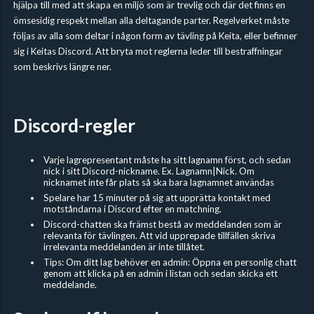
hjälpa till med att skapa en miljö som är trevlig och där det finns en
ömsesidig respekt mellan alla deltagande parter. Regelverket måste
följas av alla som deltar i någon form av tävling på Keita, eller befinner
sig i Keitas Discord. Att bryta mot reglerna leder till bestraffningar
som beskrivs längre ner.
Discord-regler
Varje lagrepresentant måste ha sitt lagnamn först, och sedan
nick i sitt Discord-nickname. Ex. Lagnamn|Nick. Om
nicknamet inte får plats så ska bara lagnamnet användas
Spelare har 15 minuter på sig att upprätta kontakt med
motståndarna i Discord efter en matchning.
Discord-chatten ska främst bestå av meddelanden som är
relevanta för tävlingen. Att vid upprepade tillfällen skriva
irrelevanta meddelanden är inte tillåtet.
Tips: Om ditt lag behöver en admin: Öppna en personlig chatt
genom att klicka på en admin i listan och sedan skicka ett
meddelande.