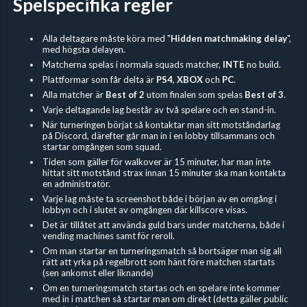
Spelspecifika regler
Alla deltagare måste köra med "
Hidden
matchmaking delay
",
med högsta delayen.
Matcherna spelas i normala squads matcher,
INTE
no build.
Plattformar som får delta är
PS4
,
XBOX
och
PC
.
Alla matcher är
Best of 2
utom finalen som spelas
Best of 3
.
Varje deltagande lag består av två spelare och en stand-in.
När turneringen börjat så kontaktar man sitt motståndarlag
på Discord, därefter går man in i en lobby tillsammans och
startar omgången som squad.
Tiden som gäller för walkover är 15 minuter, har man inte
hittat sitt motstånd strax innan 15 minuter ska man kontakta
en administratör.
Varje lag måste ta screenshot både i början av en omgång i
lobbyn och i slutet av omgången där killscore visas.
Det är tillåtet att använda guld bars under matcherna, både i
vending machines samt för reroll.
Om man startar en turneringsmatch så bortsäger man sig all
rätt att yrka på regelbrott som hänt före matchen startats
(sen ankomst eller liknande)
Om en turneringsmatch startas och en spelare inte kommer
med in i matchen så startar man om direkt (detta gäller public