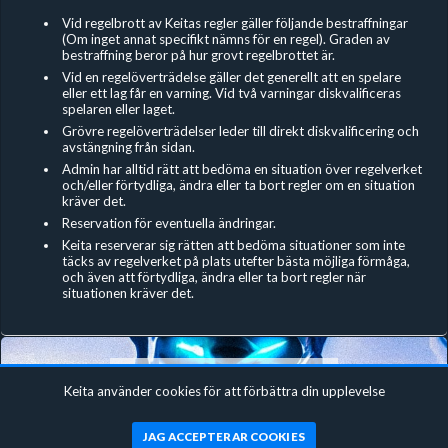
Vid regelbrott av Keitas regler gäller följande bestraffningar
(Om inget annat specifikt nämns för en regel). Graden av
bestraffning beror på hur grovt regelbrottet är.
Vid en regelöverträdelse gäller det generellt att en spelare
eller ett lag får en varning. Vid två varningar diskvalificeras
spelaren eller laget.
Grövre regelöverträdelser leder till direkt diskvalificering och
avstängning från sidan.
Admin har alltid rätt att bedöma en situation över regelverket
och/eller förtydliga, ändra eller ta bort regler om en situation
kräver det.
Reservation för eventuella ändringar.
Keita reserverar sig rätten att bedöma situationer som inte
täcks av regelverket på plats utefter bästa möjliga förmåga,
och även att förtydliga, ändra eller ta bort regler när
situationen kräver det.
Keita använder cookies för att förbättra din upplevelse
Fortnite Zone War Duos #4
JAG ACCEPTERAR COOKIES