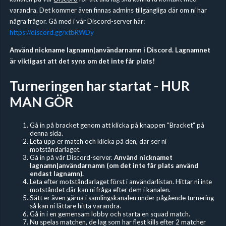
varandra. Det kommer även finnas admins tillgängliga där om ni har
några frågor. Gå med i vår Discord-server här:
https://discord.gg/xtbRWDy
Använd nickname lagnamn|användarnamn i Discord. Lagnamnet
är viktigast att det syns om det inte får plats!
Turneringen har startat - HUR
MAN GÖR
Gå in på bracket genom att klicka på knappen "Bracket" på
denna sida.
Leta upp er match och klicka på den, där ser ni
motståndarlaget.
Gå in på vår Discord-server.
Använd nicknamet
lagnamn|användarnamn (om det inte får plats använd
endast lagnamn).
Leta efter motståndarlaget först i användarlistan. Hittar ni inte
motståndet där kan ni fråga efter dem i kanalen.
Sätt er även gärna i samlingskanalen under pågående turnering
så kan ni lättare hitta varandra.
Gå in i en gemensam lobby och starta en squad match.
Nu spelas matchen, de lag som har flest kills efter 2 matcher