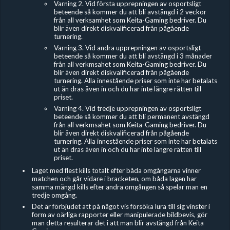
Varning 2. Vid första upprepningen av osportsligt
beteende så kommer du att bli avstängd i 2 veckor
från all verksamhet som Keita-Gaming bedriver. Du
blir även direkt diskvalificerad från pågående
turnering.
Varning 3. Vid andra upprepningen av osportsligt
beteende så kommer du att bli avstängd i 3 månader
från all verkmsahet som Keita-Gaming bedriver. Du
blir även direkt diskvalificerad från pågående
turnering. Alla innestående priser som inte har betalats
ut än dras även in och du har inte längre rätten till
priset.
Varning 4. Vid tredje upprepningen av osportsligt
beteende så kommer du att bli permanent avstängd
från all verkmsahet som Keita-Gaming bedriver. Du
blir även direkt diskvalificerad från pågående
turnering. Alla innestående priser som inte har betalats
ut än dras även in och du har inte längre rätten till
priset.
Laget med flest kills totalt efter båda omgångarna vinner
matchen och går vidare i bracketen, om båda lagen har
samma mängd kills efter andra omgången så spelar man en
tredje omgång.
Det är förbjudet
att på något vis försöka lura till sig vinster i
form av oärliga rapporter eller manipulerade bildbevis, gör
man detta resulterar det i att man blir avstängd från Keita