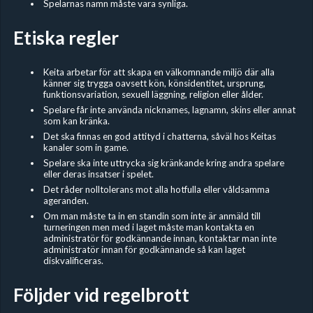
Spelarnas namn måste vara synliga.
Etiska regler
Keita arbetar för att skapa en välkomnande miljö där alla
känner sig trygga oavsett kön, könsidentitet, ursprung,
funktionsvariation, sexuell läggning, religion eller ålder.
Spelare får inte använda nicknames, lagnamn, skins eller annat
som kan kränka.
Det ska finnas en god attityd i chatterna, såväl hos Keitas
kanaler som in game.
Spelare ska inte uttrycka sig kränkande kring andra spelare
eller deras insatser i spelet.
Det råder nolltolerans mot alla hotfulla eller våldsamma
ageranden.
Om man måste ta in en standin som inte är anmäld till
turneringen men med i laget måste man kontakta en
administratör för godkännande innan, kontaktar man inte
administratör innan för godkännande så kan laget
diskvalificeras.
Följder vid regelbrott