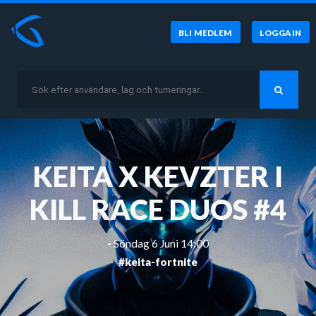
BLI MEDLEM
LOGGA IN
KEITA X KEVZTER I
KILL RACE DUOS #4
-
Söndag 6 Juni 14:00
#keita-fortnite