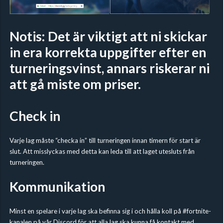
Notis: Det är viktigt att ni skickar
in era korrekta uppgifter efter en
turneringsvinst, annars riskerar ni
att gå miste om priser.
Check in
Varje lag måste “checka in” till turneringen innan timern för start är
slut. Att misslyckas med detta kan leda till att laget utesluts från
turneringen.
Kommunikation
Minst en spelare i varje lag ska befinna sig i och hålla koll på #fortnite-
kanalen på vår
Discord
för att alla lag ska kunna få kontakt med