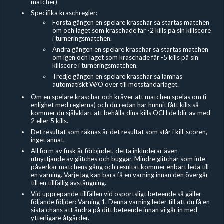
matcher)
Specifika kraschregler:
Första gången en spelare kraschar så startas matchen
om och laget som kraschade får -2 kills på sin killscore
i turneringsmatchen.
Andra gången en spelare kraschar så startas matchen
om igen och laget som kraschade får -5 kills på sin
killscore i turneringsmatchen.
Tredje gången en spelare kraschar så lämnas
automatiskt W/O över till motståndarlaget.
Om en spelare kraschar och kräver att matchen spelas om (i
enlighet med reglerna) och du redan har hunnit fått kills så
kommer du självklart att behålla dina kills OCH de blir av med
2 eller 5 kills.
Det resultat som räknas är det resultat som står i kill-scoren,
inget annat.
All form av fusk är förbjudet, detta inkluderar även
utnyttjande av glitches och buggar. Mindre glitchar som inte
påverkar matchens gång och resultat kommer enbart leda till
en varning. Varje lag kan bara få en varning innan den övergår
till en tillfällig avstängning.
Vid upprepande tillfällen vid osportsligt beteende så gäller
följande följder: Varning 1. Denna varning leder till att du få en
sista chans att ändra på ditt beteende innan vi går in med
ytterligare åtgärder.