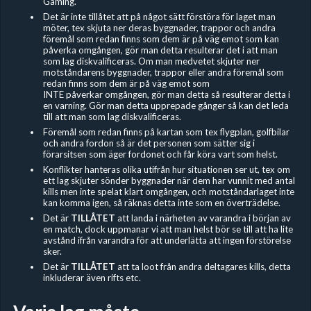
Gaming.
Det är inte tillåtet att på något sätt förstöra för laget man
möter, tex skjuta ner deras byggnader, trappor och andra
föremål som redan finns som dem är på väg emot som kan
påverka omgången, gör man detta resulterar det i att man
som lag diskvalificeras. Om man medvetet skjuter ner
motståndarens byggnader, trappor eller andra föremål som
redan finns som dem är på väg emot som
INTE påverkar omgången, gör man detta så resulterar detta i
en varning. Gör man detta upprepade gånger så kan det leda
till att man som lag diskvalificeras.
Föremål som redan finns på kartan som tex flygplan, golfbilar
och andra fordon så är det personen som sätter sig i
förarsitsen som äger fordonet och får köra vart som helst.
Konflikter hanteras olika utifrån hur situationen ser ut, tex om
ett lag skjuter sönder byggnader när dem har vunnit med antal
kills men inte spelat klart omgången, och motståndarlaget inte
kan komma igen, så räknas detta inte som en överträdelse.
Det är
TILLÅTET
att landa i närheten av varandra i början av
en match, dock uppmanar vi att man helst bör se till att ha lite
avstånd ifrån varandra för att underlätta att ingen förstörelse
sker.
Det är
TILLÅTET
att ta loot från andra deltagares kills, detta
inkluderar även rifts etc.