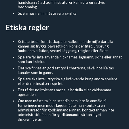
händelsen så att administratörer kan göra en rättvis
bedömning.
Spelarnas namn måste vara synliga.
Etiska regler
Keita arbetar för att skapa en välkomnande miljö där alla
känner sig trygga oavsett kön, könsidentitet, ursprung,
funktionsvariation, sexuell läggning, religion eller ålder.
Spelare får inte använda nicknames, lagnamn, skins eller annat
som kan kränka.
Det ska finnas en god attityd i chatterna, såväl hos Keitas
kanaler som in game.
Spelare ska inte uttrycka sig kränkande kring andra spelare
eller deras insatser i spelet.
Det råder nolltolerans mot alla hotfulla eller våldsamma
ageranden.
Om man måste ta in en standin som inte är anmäld till
turneringen men med i laget måste man kontakta en
administratör för godkännande innan, kontaktar man inte
administratör innan för godkännande så kan laget
diskvalificeras.