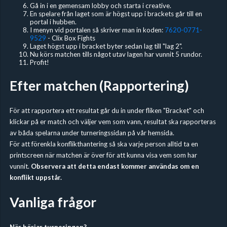
Gå in i en gemensam lobby och starta i creative.
En spelare från laget som är högst upp i brackets går till en
portal i hubben.
I menyn vid portalen så skriver man in koden:
7620-0771-
9529
- Clix Box Fights
Laget högst upp i bracket byter sedan lag till "lag 2".
Nu körs matchen tills något utav lagen har vunnit 5 rundor.
Profit!
Efter matchen (Rapportering)
För att rapportera ett resultat går du in under fliken "Bracket" och
klickar på er match och väljer vem som vann, resultat ska rapporteras
av båda spelarna under turneringssidan på vår hemsida.
För att förenkla konflikthantering så ska varje person alltid ta en
printscreen när matchen är över för att kunna visa vem som har
vunnit.
Observera att detta endast kommer användas om en
konflikt uppstår.
Vanliga frågor