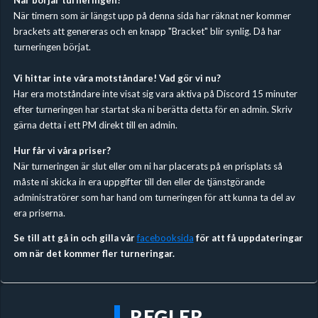
När börjar turneringen?
När timern som är längst upp på denna sida har räknat ner kommer
brackets att genereras och en knapp "Bracket" blir synlig. Då har
turneringen börjat.
Vi hittar inte våra motståndare! Vad gör vi nu?
Har era motståndare inte visat sig vara aktiva på Discord 15 minuter
efter turneringen har startat ska ni berätta detta för en admin. Skriv
gärna detta i ett PM direkt till en admin.
Hur får vi våra priser?
När turneringen är slut eller om ni har placerats på en prisplats så
måste ni skicka in era uppgifter till den eller de tjänstgörande
administratörer som har hand om turneringen för att kunna ta del av
era priserna.
Se till att gå in och gilla vår
facebooksida
för att få uppdateringar
om när det kommer fler turneringar.
REGLER