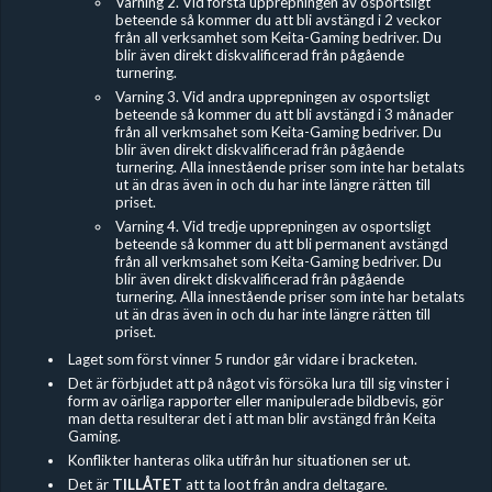
Varning 2. Vid första upprepningen av osportsligt
beteende så kommer du att bli avstängd i 2 veckor
från all verksamhet som Keita-Gaming bedriver. Du
blir även direkt diskvalificerad från pågående
turnering.
Varning 3. Vid andra upprepningen av osportsligt
beteende så kommer du att bli avstängd i 3 månader
från all verkmsahet som Keita-Gaming bedriver. Du
blir även direkt diskvalificerad från pågående
turnering. Alla innestående priser som inte har betalats
ut än dras även in och du har inte längre rätten till
priset.
Varning 4. Vid tredje upprepningen av osportsligt
beteende så kommer du att bli permanent avstängd
från all verkmsahet som Keita-Gaming bedriver. Du
blir även direkt diskvalificerad från pågående
turnering. Alla innestående priser som inte har betalats
ut än dras även in och du har inte längre rätten till
priset.
Laget som först vinner 5 rundor går vidare i bracketen.
Det är förbjudet
att på något vis försöka lura till sig vinster i
form av oärliga rapporter eller manipulerade bildbevis, gör
man detta resulterar det i att man blir avstängd från Keita
Gaming.
Konflikter hanteras olika utifrån hur situationen ser ut.
Det är
TILLÅTET
att ta loot från andra deltagare.