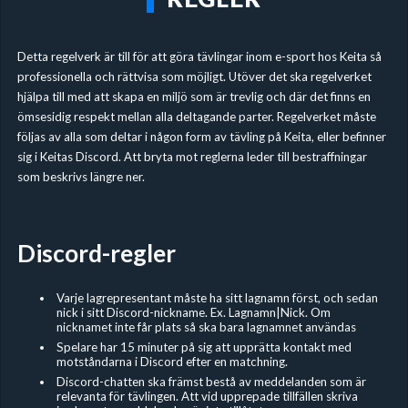
Detta regelverk är till för att göra tävlingar inom e-sport hos Keita så
professionella och rättvisa som möjligt. Utöver det ska regelverket
hjälpa till med att skapa en miljö som är trevlig och där det finns en
ömsesidig respekt mellan alla deltagande parter. Regelverket måste
följas av alla som deltar i någon form av tävling på Keita, eller befinner
sig i Keitas Discord. Att bryta mot reglerna leder till bestraffningar
som beskrivs längre ner.
Discord-regler
Varje lagrepresentant måste ha sitt lagnamn först, och sedan
nick i sitt Discord-nickname. Ex. Lagnamn|Nick. Om
nicknamet inte får plats så ska bara lagnamnet användas
Spelare har 15 minuter på sig att upprätta kontakt med
motståndarna i Discord efter en matchning.
Discord-chatten ska främst bestå av meddelanden som är
relevanta för tävlingen. Att vid upprepade tillfällen skriva