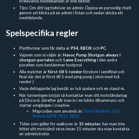
irrelevanta meddelanden är inte tillåtet.
Tips: Om ditt lag behöver en admin: Öppna en personlig chatt
genom att klicka på en admin i listan och sedan skicka ett
meddelande.
Spelspecifika regler
Plattformar som får delta är
PS4
,
XBOX
och
PC
.
Vapnen som ni väljer är:
Havoc Pump Shotgun always i
shotgun-portalen
och S
ame Everything
i den andra
poralten som bestämmer lootpool
Alla matcher är
först till 5 rundor
förutom i semifinal och
final där det är först till 5 med ping pong ( vinst med två
rundor )
Varje deltagande lag består av två spelare och en stand-in.
När turneringen börjat så kontaktar man sitt motståndarlag
på Discord, därefter går man in i en lobby tillsammans och
startar omgången i creative.
Mapcoden som används är:
Finest Realistic (1v1-
4v4v4) 6078-7811-0032
Tiden som gäller för walkover är
15 minuter
, har man inte
hittat sitt motstånd strax innan 15 minuter ska man kontakta
en administratör.