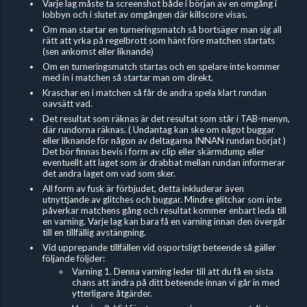
Varje lag måste ta screenshot både i början av en omgång i
lobbyn och i slutet av omgången där killscore visas.
Om man startar en turneringsmatch så bortsäger man sig all
rätt att yrka på regelbrott som hänt före matchen startats
(sen ankomst eller liknande)
Om en turneringsmatch startas och en spelare inte kommer
med in i matchen så startar man om direkt.
Kraschar en i matchen så får de andra spela klart rundan
oavsätt vad.
Det resultat som räknas är det resultat som står i TAB-menyn,
där rundorna räknas. ( Undantag kan ske om något buggar
eller liknande för någon av deltagarna INNAN rundan börjat )
Det bör finnas bevis i form av clip eller skärmdump eller
eventuellt att laget som är drabbat mellan rundan informerar
det andra laget om vad som sker.
All form av fusk är förbjudet, detta inkluderar även
utnyttjande av glitches och buggar. Mindre glitchar som inte
påverkar matchens gång och resultat kommer enbart leda till
en varning. Varje lag kan bara få en varning innan den övergår
till en tillfällig avstängning.
Vid upprepande tillfällen vid osportsligt beteende så gäller
följande följder:
Varning 1. Denna varning leder till att du få en sista
chans att ändra på ditt beteende innan vi går in med
ytterligare åtgärder.