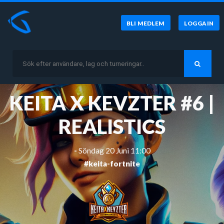
BLI MEDLEM
LOGGA IN
KEITA X KEVZTER #6 |
REALISTICS
-
Söndag 20 Juni 11:00
#keita-fortnite