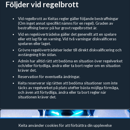
Följder vid regelbrott
Vid regelbrott av Keitas regler gäller följande bestraffningar
(Om inget annat specifikt nämns för en regel). Graden av
bestraffning beror på hur grovt regelbrottet är.
Vid en regelöverträdelse gäller det generellt att en spelare
eller ett lag får en varning. Vid två varningar diskvalificeras
spelaren eller laget.
Grövre regelöverträdelser leder till direkt diskvalificering och
avstängning från sidan.
Admin har alltid rätt att bedöma en situation över regelverket
och/eller förtydliga, ändra eller ta bort regler om en situation
kräver det.
Reservation för eventuella ändringar.
Keita reserverar sig rätten att bedöma situationer som inte
täcks av regelverket på plats utefter bästa möjliga förmåga,
och även att förtydliga, ändra eller ta bort regler när
situationen kräver det.
Keita använder cookies för att förbättra din upplevelse
Fortnite Zone War Duos #4