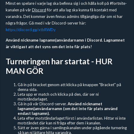
Minst en spelare i varje lag ska befinna sig i och hålla koll på #fortnite-
kanalen på vår
Discord
för att alla lag ska kunna få kontakt med
varandra. Det kommer även finnas admins tillgängliga där om ni har
några frågor. Gå med i vår Discord-server här:
https://discord.gg/xtbRWDy
Använd nickname lagnamn|användarnamn i Discord. Lagnamnet
är viktigast att det syns om det inte får plats!
Turneringen har startat - HUR
MAN GÖR
Gå in på bracket genom att klicka på knappen "Bracket" på
denna sida.
Leta upp er match och klicka på den, där ser ni
motståndarlaget.
Gå in på vår Discord-server.
Använd nicknamet
lagnamn|användarnamn (om det inte får plats använd
endast lagnamn).
Leta efter motståndarlaget först i användarlistan. Hittar ni inte
motståndet där kan ni fråga efter dem i kanalen.
Sätt er även gärna i samlingskanalen under pågående turnering
så kan ni lättare hitta varandra.