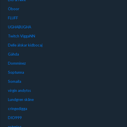
Öboor
FLUFF
UGHABUGHA
Twitch ViggaNN
Delle älskar kidbocaj
Gähda
Domminez
Soptunna
Somaila
virgin andytss
Lundgren skåne
cringedigga
DIO999
xsterioz