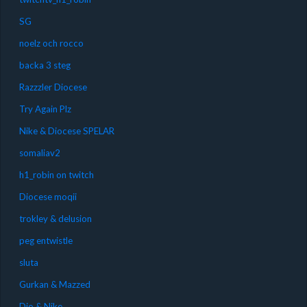
SG
noelz och rocco
backa 3 steg
Razzzler Diocese
Try Again Plz
Nike & Diocese SPELAR
somaliav2
h1_robin on twitch
Diocese moqii
trokley & delusion
peg entwistle
sluta
Gurkan & Mazzed
Dio & Nike