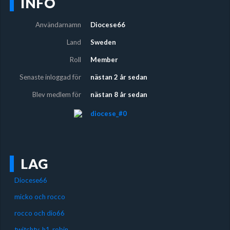
INFO
Användarnamn
Diocese66
Land
Sweden
Roll
Member
Senaste inloggad för
nästan 2 år sedan
Blev medlem för
nästan 8 år sedan
diocese_#0
LAG
Diocese66
micko och rocco
rocco och dio66
twitchtv_h1_robin