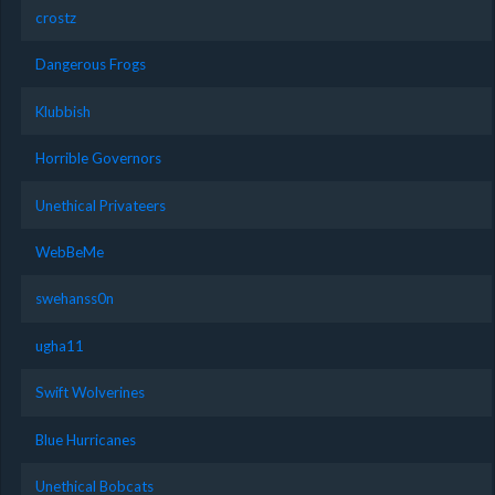
crostz
Dangerous Frogs
Klubbish
Horrible Governors
Unethical Privateers
WebBeMe
swehanss0n
ugha11
Swift Wolverines
Blue Hurricanes
Unethical Bobcats