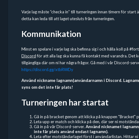
Varje lag måste “checka in” till turneringen innan timern för start 
detta kan leda till att laget utesluts från turneringen.
Kommunikation
Minst en spelare i varje lag ska befinna sig i och hålla koll på #fo
Discord
för att alla lag ska kunna få kontakt med varandra. Det
tillgängliga där om ni har några frågor. Gå med i vår Discord-serv
https://discord.gg/xtbRWDy
Använd nickname lagnamn|användarnamn i Discord. Lagnamne
syns om det inte får plats!
Turneringen har startat
Gå in på bracket genom att klicka på knappen "Bracket" p
Leta upp er match och klicka på den, där ser ni motstånda
Gå in på vår Discord-server.
Använd nicknamet lagnamn
inte får plats använd endast lagnamn).
Leta efter motståndarlaget först i användarlistan. Hittar n