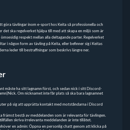
 att göra tävlingar inom e-sport hos Keita så professionella och
r det ska regelverket hjälpa till med att skapa en miljö som är
en ömsesidig respekt mellan alla deltagande parter. Regelverket
tar i någon form av tävling på Keita, eller befinner sig i Keitas
erna leder till bestraffningar som beskrivs längre ner.
er
nt måste ha sitt lagnamn först, och sedan nick i sitt Discord-
amn|Nick. Om nicknamet inte får plats så ska bara lagnamnet
uter på sig att upprätta kontakt med motståndarna i Discord
a främst bestå av meddelanden som är relevanta för tävlingen.
llfällen skriva irrelevanta meddelanden är inte tillåtet.
behöver en admin: Öppna en personlig chatt genom att klicka på