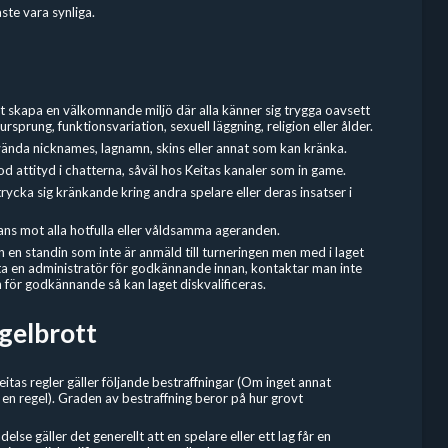
te vara synliga.
tt skapa en välkomnande miljö där alla känner sig trygga oavsett
ursprung, funktionsvariation, sexuell läggning, religion eller ålder.
vända nicknames, lagnamn, skins eller annat som kan kränka.
od attityd i chatterna, såväl hos Keitas kanaler som in game.
trycka sig kränkande kring andra spelare eller deras insatser i
ans mot alla hotfulla eller våldsamma ageranden.
en standin som inte är anmäld till turneringen men med i laget
 en administratör för godkännande innan, kontaktar man inte
 för godkännande så kan laget diskvalificeras.
egelbrott
eitas regler gäller följande bestraffningar (Om inget annat
 en regel). Graden av bestraffning beror på hur grovt
else gäller det generellt att en spelare eller ett lag får en