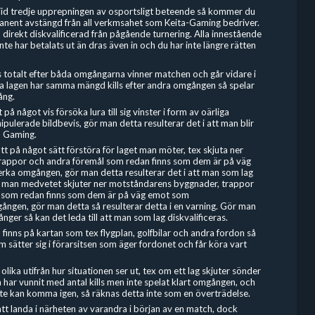
Vid tredje upprepningen av osportsligt beteende så kommer du
manent avstängd från all verkmsahet som Keita-Gaming bedriver.
 direkt diskvalificerad från pågående turnering. Alla innestående
nte har betalats ut än dras även in och du har inte längre rätten
ls totalt efter båda omgångarna vinner matchen och går vidare i
 lagen har samma mängd kills efter andra omgången så spelar
ång.
t på något vis försöka lura till sig vinster i form av oärliga
ipulerade bildbevis, gör man detta resulterar det i att man blir
a Gaming.
 att på något sätt förstöra för laget man möter, tex skjuta ner
rappor och andra föremål som redan finns som dem är på väg
ka omgången, gör man detta resulterar det i att man som lag
m man medvetet skjuter ner motståndarens byggnader, trappor
l som redan finns som dem är på väg emot som
ngen, gör man detta så resulterar detta i en varning. Gör man
ger så kan det leda till att man som lag diskvalificeras.
inns på kartan som tex flygplan, golfbilar och andra fordon så
 sätter sig i förarsitsen som äger fordonet och får köra vart
olika utifrån hur situationen ser ut, tex om ett lag skjuter sönder
har vunnit med antal kills men inte spelat klart omgången, och
te kan komma igen, så räknas detta inte som en överträdelse.
att landa i närheten av varandra i början av en match, dock