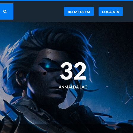
BLI MEDLEM
LOGGA IN
0
32
ANMÄLDA LAG