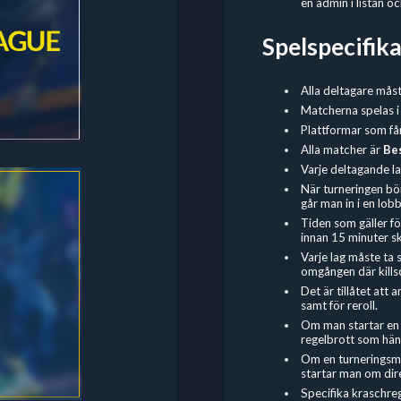
en admin i listan 
Spelspecifika
Alla deltagare mås
Matcherna spelas i
Plattformar som få
Alla matcher är
Bes
Varje deltagande la
När turneringen bö
går man in i en lo
Tiden som gäller fö
innan 15 minuter s
Varje lag måste ta 
omgången där kills
Det är tillåtet at
samt för reroll.
Om man startar en t
regelbrott som hänt
Om en turneringsma
startar man om dire
Specifika kraschreg