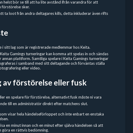
helst bör se till att ha lite avstånd ifrån varandra för att
 förstörelse sker.
att ta loot från andra deltagares kills, detta inkluderar även rifts
ste
e i sitt lag som är registrerade medlemmar hos Keita.
 Keita Gamings turneringar kan komma att spelas in och sändas
ler annan plattform. Samtliga spelare i Keita Gamings turneringar
graferas i samband med sitt deltagande och förväntas ställa
otografering eller video.
av förstörelse eller fusk
ller en spelare för förstörelse, alternativt fusk måste ni vara
nde till en administratör direkt efter matchens slut.
som visar hela händelseförloppet och inte enbart en enstaka
lsen.
visa en minut innan och en minut efter själva händelsen så att
n göra en rättvis bedömning.