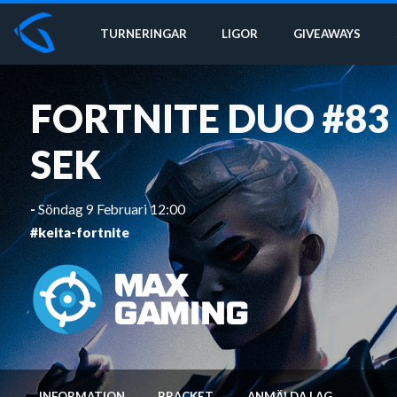
TURNERINGAR
LIGOR
GIVEAWAYS
FORTNITE DUO #83
SEK
-
Söndag 9 Februari 12:00
#keita-fortnite
INFORMATION
BRACKET
ANMÄLDA LAG