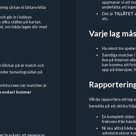
uppmanar vi att man 
underlätta att ingen
ing så kan ni lättare hitta
Det är
TILLÅTET
och går in i lobbyn
etc.
lika ställen på kartan.
cket, om båda lagen dör med
Varje lag må
Ha minst tre spelar
Samtliga matcher i
live på Internet el
kan komma att foto
ch klickar på er match och
upp på intervjuer, f
under turneringssidan på
Rapportering 
n printscreen när matchen är
a endast kommer
Vill du rapportera ett lag e
beredda på att skicka följa
En komplett video 
frekvens från hände
Ni ska alltså både 
administratörer ka
er brackets att genereras