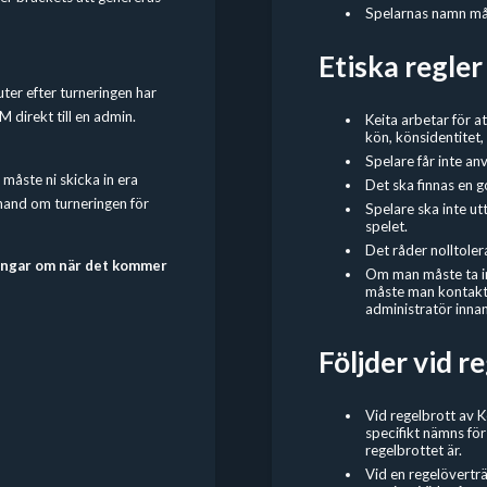
Spelarnas namn mås
Etiska regler
ter efter turneringen har
M direkt till en admin.
Keita arbetar för a
kön, könsidentitet, 
Spelare får inte an
 måste ni skicka in era
Det ska finnas en g
 hand om turneringen för
Spelare ska inte ut
spelet.
Det råder nolltoler
ringar om när det kommer
Om man måste ta in 
måste man kontakta
administratör innan
Följder vid r
Vid regelbrott av K
specifikt nämns för
regelbrottet är.
Vid en regelöverträd