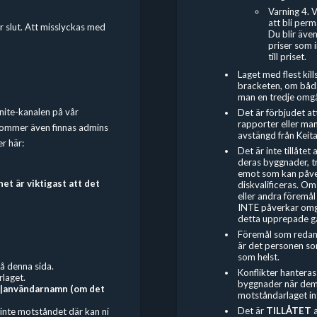
Varning 4. 
att bli per
är slut. Att misslyckas med
Du blir även
priser som i
till priset.
Laget med flest kil
bracketen, om båda
man en tredje omg
rtnite-kanalen på vår
Det är förbjudet
at
rapporter eller man
 kommer även finnas admins
avstängd från Keit
er här:
Det är inte tillåtet
deras byggnader, t
emot som kan påver
t är viktigast att det
diskvalificeras. O
eller andra föremå
INTE påverkar omgå
detta upprepade gån
Föremål som redan f
är det personen som
som helst.
å denna sida.
Konflikter hanteras 
rlaget.
byggnader när dem 
|användarnamn (om det
motståndarlaget in
Det är
TILLÅTET
i inte motståndet där kan ni