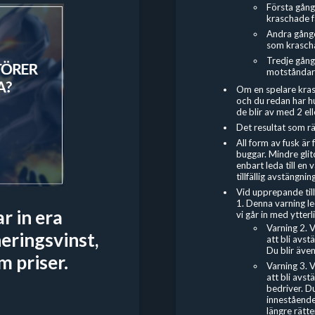
Första gång
kraschade få
Andra gånge
som kraschad
Tredje gång
motståndar
Om en spelare kras
och du redan har hu
de blir av med 2 elle
Det resultat som räk
All form av fusk är
buggar. Mindre gli
enbart leda till en 
tillfällig avstängning
Vid upprepande till
1. Denna varning led
ar in era
vi går in med ytterl
Varning 2. 
eringsvinst,
att bli avs
Du blir även
m priser.
Varning 3. 
att bli avs
bedriver. Du
innestående 
längre rätten