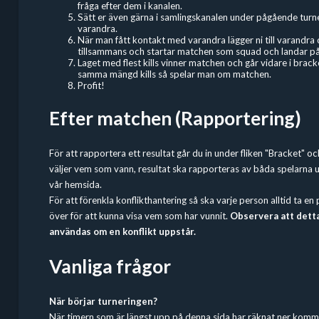
fråga efter dem i kanalen.
Sätt er även gärna i samlingskanalen under pågående turner
varandra.
När man fått kontakt med varandra lägger ni till varandra 
tillsammans och startar matchen som squad och landar på o
Laget med flest kills vinner matchen och går vidare i bra
samma mängd kills så spelar man om matchen.
Profit!
Efter matchen (Rapportering)
För att rapportera ett resultat går du in under fliken "Bracket" o
väljer vem som vann, resultat ska rapporteras av båda spelarna 
vår hemsida.
För att förenkla konflikthantering så ska varje person alltid ta e
över för att kunna visa vem som har vunnit.
Observera att dett
användas om en konflikt uppstår.
Vanliga frågor
När börjar turneringen?
När timern som är längst upp på denna sida har räknat ner komm