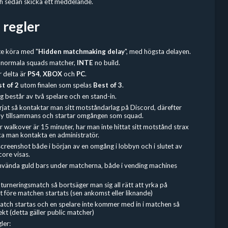
och sedan skicka ett meddelande.
 regler
te köra med "
Hidden
matchmaking delay
", med högsta delayen.
 normala squads matcher,
INTE
no build.
r delta är
PS4
,
XBOX
och
PC
.
t of 2
utom finalen som spelas
Best of 3
.
g består av två spelare och en stand-in.
rjat så kontaktar man sitt motståndarlag på Discord, därefter
bby tillsammans och startar omgången som squad.
r walkover är 15 minuter, har man inte hittat sitt motstånd strax
ka man kontakta en administratör.
screenshot både i början av en omgång i lobbyn och i slutet av
core visas.
t använda guld bars under matcherna, både i vending machines
urneringsmatch så bortsäger man sig all rätt att yrka på
 före matchen startats (sen ankomst eller liknande)
tch startas och en spelare inte kommer med in i matchen så
kt (detta gäller public matcher)
ler: