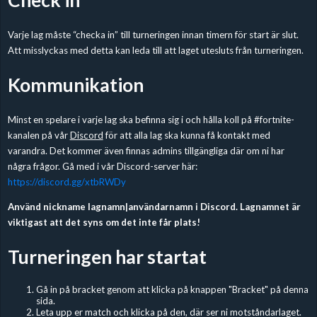
Varje lag måste “checka in” till turneringen innan timern för start är slut.
Att misslyckas med detta kan leda till att laget utesluts från turneringen.
Kommunikation
Minst en spelare i varje lag ska befinna sig i och hålla koll på #fortnite-
kanalen på vår
Discord
för att alla lag ska kunna få kontakt med
varandra. Det kommer även finnas admins tillgängliga där om ni har
några frågor. Gå med i vår Discord-server här:
https://discord.gg/xtbRWDy
Använd nickname lagnamn|användarnamn i Discord. Lagnamnet är
viktigast att det syns om det inte får plats!
Turneringen har startat
Gå in på bracket genom att klicka på knappen "Bracket" på denna
sida.
Leta upp er match och klicka på den, där ser ni motståndarlaget.