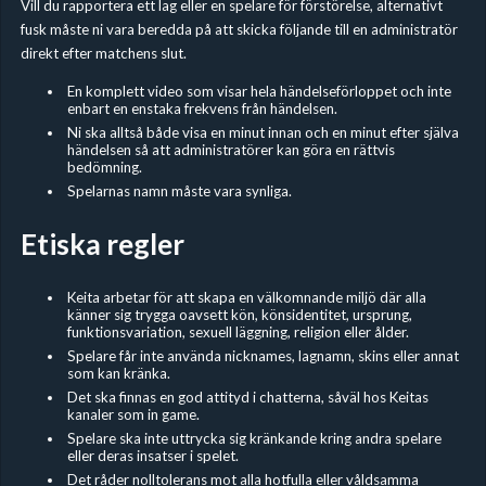
Vill du rapportera ett lag eller en spelare för förstörelse, alternativt
fusk måste ni vara beredda på att skicka följande till en administratör
direkt efter matchens slut.
En komplett video som visar hela händelseförloppet och inte
enbart en enstaka frekvens från händelsen.
Ni ska alltså både visa en minut innan och en minut efter själva
händelsen så att administratörer kan göra en rättvis
bedömning.
Spelarnas namn måste vara synliga.
Etiska regler
Keita arbetar för att skapa en välkomnande miljö där alla
känner sig trygga oavsett kön, könsidentitet, ursprung,
funktionsvariation, sexuell läggning, religion eller ålder.
Spelare får inte använda nicknames, lagnamn, skins eller annat
som kan kränka.
Det ska finnas en god attityd i chatterna, såväl hos Keitas
kanaler som in game.
Spelare ska inte uttrycka sig kränkande kring andra spelare
eller deras insatser i spelet.
Det råder nolltolerans mot alla hotfulla eller våldsamma