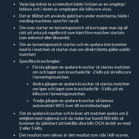
Varje lag måste ta screenshot både i början av en omgång i
lobbyn och i slutet av omgången där killscore visas.
Det är tillåtet att använda guld bars under matcherna, både i
vending machines samt för reroll.
Om man startar en turneringsmatch så bortsäger man sig all
rätt att yrka på regelbrott som hänt före matchen startats
(sen ankomst eller liknande)
Om en turneringsmatch startas och en spelare inte kommer
med in i matchen så startar man om direkt (detta gäller public
matcher)
Specifika kraschregler:
Första gången en spelare kraschar så startas matchen
om och laget som kraschade får -2 kills på sin killscore
i turneringsmatchen.
Andra gången en spelare kraschar så startas matchen
om igen och laget som kraschade får -5 kills på sin
killscore i turneringsmatchen.
Tredje gången en spelare kraschar så lämnas
automatiskt W/O över till motståndarlaget.
Om en spelare kraschar och kräver att matchen spelas om (i
enlighet med reglerna) och du redan har hunnit fått kills så
kommer du självklart att behålla dina kills OCH de blir av med
2 eller 5 kills.
Det resultat som räknas är det resultat som står i kill-scoren,