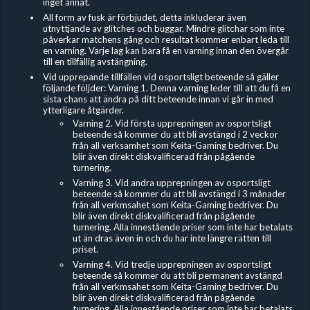
inget annat.
All form av fusk är förbjudet, detta inkluderar även
utnyttjande av glitches och buggar. Mindre glitchar som inte
påverkar matchens gång och resultat kommer enbart leda till
en varning. Varje lag kan bara få en varning innan den övergår
till en tillfällig avstängning.
Vid upprepande tillfällen vid osportsligt beteende så gäller
följande följder: Varning 1. Denna varning leder till att du få en
sista chans att ändra på ditt beteende innan vi går in med
ytterligare åtgärder.
Varning 2. Vid första upprepningen av osportsligt
beteende så kommer du att bli avstängd i 2 veckor
från all verksamhet som Keita-Gaming bedriver. Du
blir även direkt diskvalificerad från pågående
turnering.
Varning 3. Vid andra upprepningen av osportsligt
beteende så kommer du att bli avstängd i 3 månader
från all verkmsahet som Keita-Gaming bedriver. Du
blir även direkt diskvalificerad från pågående
turnering. Alla innestående priser som inte har betalats
ut än dras även in och du har inte längre rätten till
priset.
Varning 4. Vid tredje upprepningen av osportsligt
beteende så kommer du att bli permanent avstängd
från all verkmsahet som Keita-Gaming bedriver. Du
blir även direkt diskvalificerad från pågående
turnering. Alla innestående priser som inte har betalats