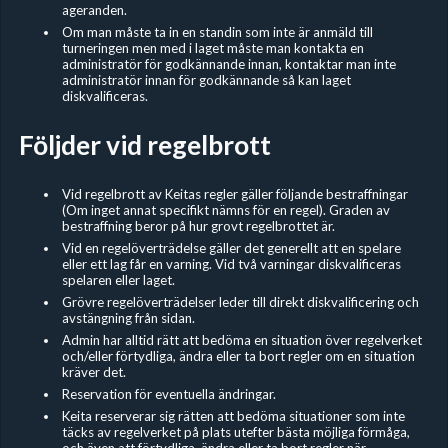
ageranden.
Om man måste ta in en standin som inte är anmäld till
turneringen men med i laget måste man kontakta en
administratör för godkännande innan, kontaktar man inte
administratör innan för godkännande så kan laget
diskvalificeras.
Följder vid regelbrott
Vid regelbrott av Keitas regler gäller följande bestraffningar
(Om inget annat specifikt nämns för en regel). Graden av
bestraffning beror på hur grovt regelbrottet är.
Vid en regelöverträdelse gäller det generellt att en spelare
eller ett lag får en varning. Vid två varningar diskvalificeras
spelaren eller laget.
Grövre regelöverträdelser leder till direkt diskvalificering och
avstängning från sidan.
Admin har alltid rätt att bedöma en situation över regelverket
och/eller förtydliga, ändra eller ta bort regler om en situation
kräver det.
Reservation för eventuella ändringar.
Keita reserverar sig rätten att bedöma situationer som inte
täcks av regelverket på plats utefter bästa möjliga förmåga,
och även att förtydliga, ändra eller ta bort regler när