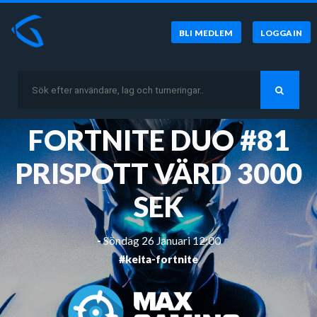
BLI MEDLEM
LOGGA IN
FORTNITE DUO #81
PRISPOTT VÄRD 3000
SEK
-
Söndag 26 Januari 12:00
#keita-fortnite