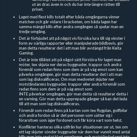
ut än dras även in och du har inte längre rätten till
priset.
Laget med flest kills totalt efter båda omgångarna vinner
matchen och går vidare i bracketen, om båda lagen har
samma mängd kills efter andra omgången så spelar man en
tredje omgång.
Det är förbjudet
att på något vis försöka lura till sig vinster i
form av oärliga rapporter eller manipulerade bildbevis, gör
man detta resulterar det i att man blir avstängd från Keita
Gaming.
Det är inte tillåtet att på något sätt förstöra för laget man
möter, tex skjuta ner deras byggnader, trappor och andra
föremål som redan finns som dem är på väg emot som kan
påverka omgången, gör man detta resulterar det i att man
som lag diskvalificeras. Om man medvetet skjuter ner
motståndarens byggnader, trappor eller andra föremål som
redan finns som dem är på väg emot som
INTE påverkar omgången, gör man detta så resulterar detta i
en varning. Gör man detta upprepade gånger så kan det leda
till att man som lag diskvalificeras.
Föremål som redan finns på kartan som tex flygplan, golfbilar
och andra fordon så är det personen som sätter sig i
förarsitsen som äger fordonet och får köra vart som helst.
Konflikter hanteras olika utifrån hur situationen ser ut, tex om
ett lag skjuter sönder byggnader när dem har vunnit med antal
kills men inte spelat klart omgången, och motståndarlaget inte