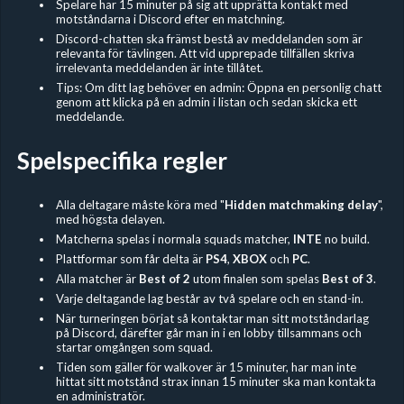
Spelare har 15 minuter på sig att upprätta kontakt med
motståndarna i Discord efter en matchning.
Discord-chatten ska främst bestå av meddelanden som är
relevanta för tävlingen. Att vid upprepade tillfällen skriva
irrelevanta meddelanden är inte tillåtet.
Tips: Om ditt lag behöver en admin: Öppna en personlig chatt
genom att klicka på en admin i listan och sedan skicka ett
meddelande.
Spelspecifika regler
Alla deltagare måste köra med "
Hidden
matchmaking delay
",
med högsta delayen.
Matcherna spelas i normala squads matcher,
INTE
no build.
Plattformar som får delta är
PS4
,
XBOX
och
PC
.
Alla matcher är
Best of 2
utom finalen som spelas
Best of 3
.
Varje deltagande lag består av två spelare och en stand-in.
När turneringen börjat så kontaktar man sitt motståndarlag
på Discord, därefter går man in i en lobby tillsammans och
startar omgången som squad.
Tiden som gäller för walkover är 15 minuter, har man inte
hittat sitt motstånd strax innan 15 minuter ska man kontakta
en administratör.