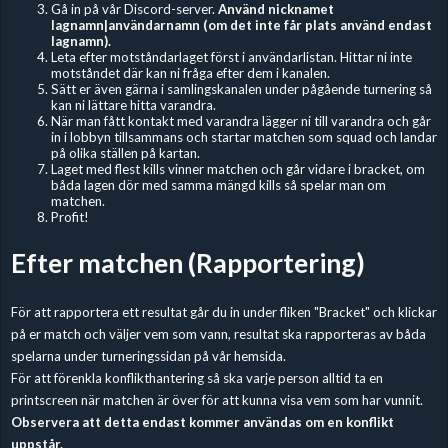
Gå in på vår Discord-server.
Använd nicknamet
lagnamn|användarnamn (om det inte får plats använd endast
lagnamn).
Leta efter motståndarlaget först i användarlistan. Hittar ni inte
motståndet där kan ni fråga efter dem i kanalen.
Sätt er även gärna i samlingskanalen under pågående turnering så
kan ni lättare hitta varandra.
När man fått kontakt med varandra lägger ni till varandra och går
in i lobbyn tillsammans och startar matchen som squad och landar
på olika ställen på kartan.
Laget med flest kills vinner matchen och går vidare i bracket, om
båda lagen dör med samma mängd kills så spelar man om
matchen.
Profit!
Efter matchen (Rapportering)
För att rapportera ett resultat går du in under fliken "Bracket" och klickar
på er match och väljer vem som vann, resultat ska rapporteras av båda
spelarna under turneringssidan på vår hemsida.
För att förenkla konflikthantering så ska varje person alltid ta en
printscreen när matchen är över för att kunna visa vem som har vunnit.
Observera att detta endast kommer användas om en konflikt
uppstår.