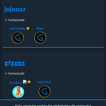
jojonaz
Incheckade
saintdaddy
Nixx
gfgggg
Incheckade
sypticfn1
Leonbre
Keita använder cookies för att förbättra din upplevelse