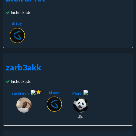
Incheckade
dripy
zarb3akk
Incheckade
Efexy
zarbreyli
Pixie