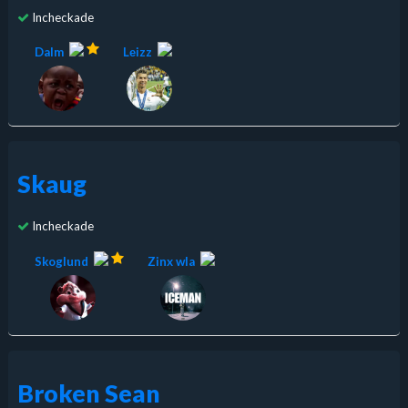
Incheckade
Dalm
Lеizz
Skaug
Incheckade
Skoglund
Zinx wla
Broken Sean