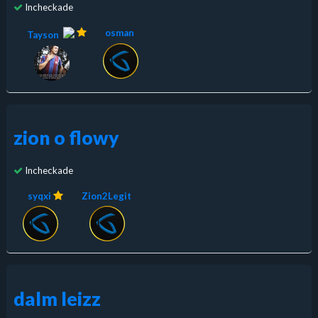
Incheckade
osman
Tayson
zion o flowy
Incheckade
syqxi
Zion2Legit
dalm leizz