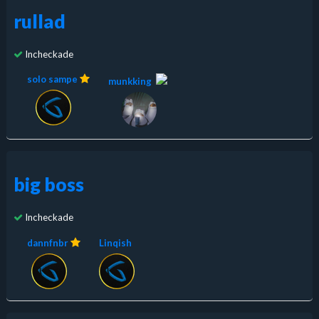
rullad
Incheckade
solo sampe
munkking
big boss
Incheckade
dannfnbr
Linqish