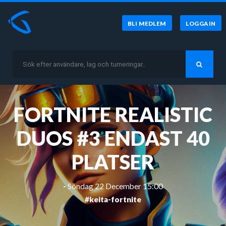
BLI MEDLEM
LOGGA IN
FORTNITE REALISTIC
DUOS #3 ENDAST 40
PLATSER
-
Söndag 22 December 15:00
#keita-fortnite