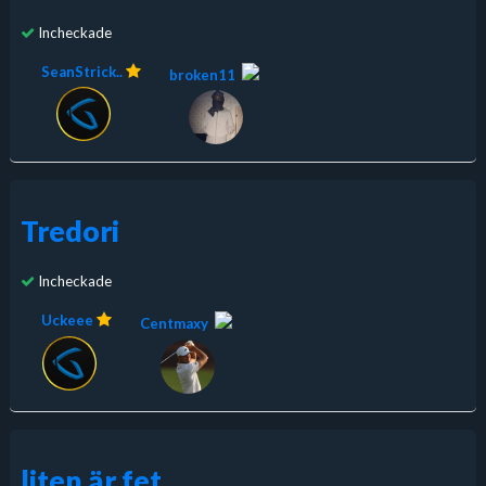
Incheckade
SeanStrick..
broken11
Tredori
Incheckade
Uckeee
Centmaxy
liten är fet