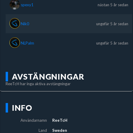
spexy1
nästan 5 år sedan
Nik0
ungefär 5 år sedan
NLPalm
ungefär 5 år sedan
AVSTÄNGNINGAR
ReeTcH har inga aktiva avstängningar
INFO
Användarnamn
ReeTcH
Land
Sweden