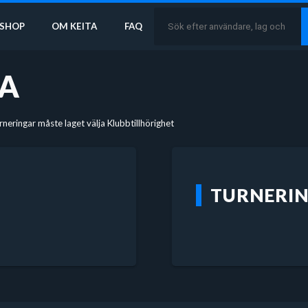
SHOP
OM KEITA
FAQ
NA
urneringar måste laget välja Klubbtillhörighet
TURNERI