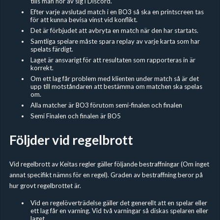
tills man hör av sig i Discord.
Efter varje avslutad match i en BO3 så ska en printscreen tas
för att kunna bevisa vinst vid konflikt.​
Det är förbjudet att avbryta en match när den har startats.
Samtliga spelare måste spara replay av varje karta som har
spelats färdigt.
Laget är ansvarigt för att resultaten som rapporteras in är
korrekt.
Om ett lag får problem med klienten under match så är det
upp till motståndaren att bestämma om matchen ska spelas
om.
Alla matcher är BO3 förutom semi-finalen och finalen
Semi Finalen och finalen är BO5
Följder vid regelbrott
Vid regelbrott av Keitas regler gäller följande bestraffningar (Om inget
annat specifikt nämns för en regel). Graden av bestraffning beror på
hur grovt regelbrottet är.
Vid en regelöverträdelse gäller det generellt att en spelar eller
ett lag får en varning. Vid två varningar så diskas spelaren eller
laget.