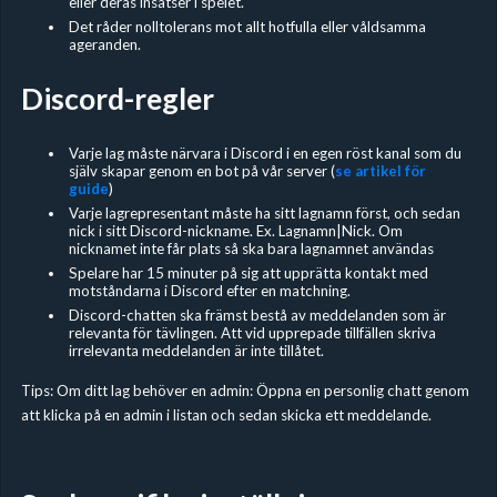
eller deras insatser i spelet.
Det råder nolltolerans mot allt hotfulla eller våldsamma
ageranden.
Discord-regler
Varje lag måste närvara i Discord i en egen röst kanal som du
själv skapar genom en bot på vår server (
se artikel för
guide
)
Varje lagrepresentant måste ha sitt lagnamn först, och sedan
nick i sitt Discord-nickname. Ex. Lagnamn|Nick. Om
nicknamet inte får plats så ska bara lagnamnet användas
Spelare har 15 minuter på sig att upprätta kontakt med
motståndarna i Discord efter en matchning.
Discord-chatten ska främst bestå av meddelanden som är
relevanta för tävlingen. Att vid upprepade tillfällen skriva
irrelevanta meddelanden är inte tillåtet.
Tips: Om ditt lag behöver en admin: Öppna en personlig chatt genom
att klicka på en admin i listan och sedan skicka ett meddelande.