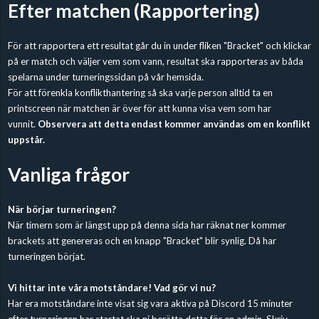
Efter matchen (Rapportering)
För att rapportera ett resultat går du in under fliken "Bracket" och klickar
på er match och väljer vem som vann, resultat ska rapporteras av båda
spelarna under turneringssidan på vår hemsida.
För att förenkla konflikthantering så ska varje person alltid ta en
printscreen när matchen är över för att kunna visa vem som har
vunnit.
Observera att detta endast kommer användas om en konflikt
uppstår.
Vanliga frågor
När börjar turneringen?
När timern som är längst upp på denna sida har räknat ner kommer
brackets att genereras och en knapp "Bracket" blir synlig. Då har
turneringen börjat.
Vi hittar inte våra motståndare! Vad gör vi nu?
Har era motståndare inte visat sig vara aktiva på Discord 15 minuter
efter turneringen har startat ska ni berätta detta för en admin. Skriv