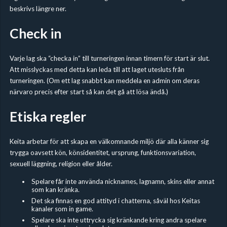
beskrivs längre ner.
Check in
Varje lag ska “checka in” till turneringen innan timern för start är slut.
Att misslyckas med detta kan leda till att laget utesluts från
turneringen. (Om ett lag snabbt kan meddela en admin om deras
närvaro precis efter start så kan det gå att lösa ändå.)
Etiska regler
Keita arbetar för att skapa en välkomnande miljö där alla känner sig
trygga oavsett kön, könsidentitet, ursprung, funktionsvariation,
sexuell läggning, religion eller ålder.
Spelare får inte använda nicknames, lagnamn, skins eller annat
som kan kränka.
Det ska finnas en god attityd i chatterna, såväl hos Keitas
kanaler som in game.
Spelare ska inte uttrycka sig kränkande kring andra spelare