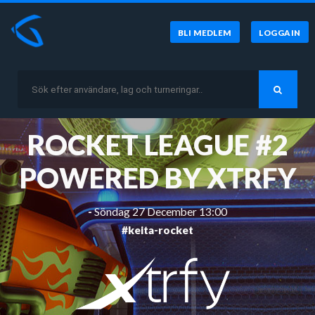
BLI MEDLEM
LOGGA IN
ROCKET LEAGUE #2
POWERED BY XTRFY
-
Söndag 27 December 13:00
#keita-rocket