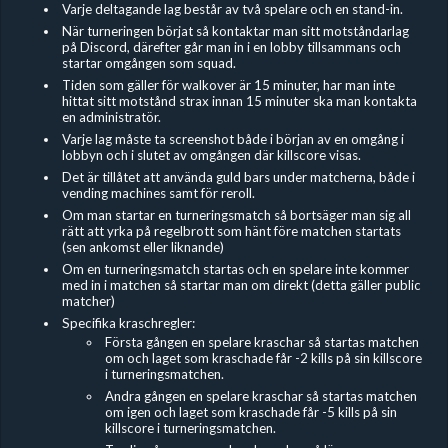
Varje deltagande lag består av två spelare och en stand-in.
När turneringen börjat så kontaktar man sitt motståndarlag
på Discord, därefter går man in i en lobby tillsammans och
startar omgången som squad.
Tiden som gäller för walkover är 15 minuter, har man inte
hittat sitt motstånd strax innan 15 minuter ska man kontakta
en administratör.
Varje lag måste ta screenshot både i början av en omgång i
lobbyn och i slutet av omgången där killscore visas.
Det är tillåtet att använda guld bars under matcherna, både i
vending machines samt för reroll.
Om man startar en turneringsmatch så bortsäger man sig all
rätt att yrka på regelbrott som hänt före matchen startats
(sen ankomst eller liknande)
Om en turneringsmatch startas och en spelare inte kommer
med in i matchen så startar man om direkt (detta gäller public
matcher)
Specifika kraschregler:
Första gången en spelare kraschar så startas matchen
om och laget som kraschade får -2 kills på sin killscore
i turneringsmatchen.
Andra gången en spelare kraschar så startas matchen
om igen och laget som kraschade får -5 kills på sin
killscore i turneringsmatchen.