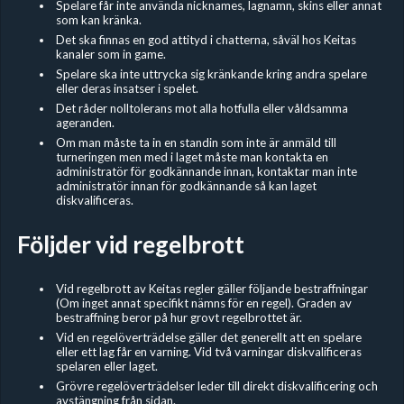
Spelare får inte använda nicknames, lagnamn, skins eller annat
som kan kränka.
Det ska finnas en god attityd i chatterna, såväl hos Keitas
kanaler som in game.
Spelare ska inte uttrycka sig kränkande kring andra spelare
eller deras insatser i spelet.
Det råder nolltolerans mot alla hotfulla eller våldsamma
ageranden.
Om man måste ta in en standin som inte är anmäld till
turneringen men med i laget måste man kontakta en
administratör för godkännande innan, kontaktar man inte
administratör innan för godkännande så kan laget
diskvalificeras.
Följder vid regelbrott
Vid regelbrott av Keitas regler gäller följande bestraffningar
(Om inget annat specifikt nämns för en regel). Graden av
bestraffning beror på hur grovt regelbrottet är.
Vid en regelöverträdelse gäller det generellt att en spelare
eller ett lag får en varning. Vid två varningar diskvalificeras
spelaren eller laget.
Grövre regelöverträdelser leder till direkt diskvalificering och
avstängning från sidan.