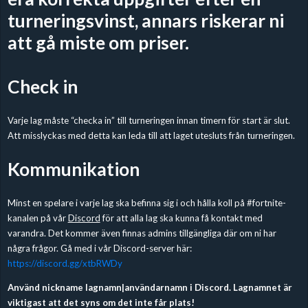
turneringsvinst, annars riskerar ni
att gå miste om priser.
Check in
Varje lag måste “checka in” till turneringen innan timern för start är slut.
Att misslyckas med detta kan leda till att laget utesluts från turneringen.
Kommunikation
Minst en spelare i varje lag ska befinna sig i och hålla koll på #fortnite-
kanalen på vår
Discord
för att alla lag ska kunna få kontakt med
varandra. Det kommer även finnas admins tillgängliga där om ni har
några frågor. Gå med i vår Discord-server här:
https://discord.gg/xtbRWDy
Använd nickname lagnamn|användarnamn i Discord. Lagnamnet är
viktigast att det syns om det inte får plats!