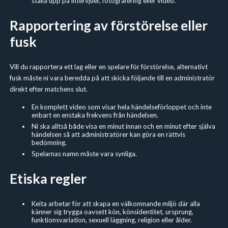
ställa upp på intervjuer, fotografering eller video.
Rapportering av förstörelse eller
fusk
Vill du rapportera ett lag eller en spelare för förstörelse, alternativt
fusk måste ni vara beredda på att skicka följande till en administratör
direkt efter matchens slut.
En komplett video som visar hela händelseförloppet och inte
enbart en enstaka frekvens från händelsen.
Ni ska alltså både visa en minut innan och en minut efter själva
händelsen så att administratörer kan göra en rättvis
bedömning.
Spelarnas namn måste vara synliga.
Etiska regler
Keita arbetar för att skapa en välkomnande miljö där alla
känner sig trygga oavsett kön, könsidentitet, ursprung,
funktionsvariation, sexuell läggning, religion eller ålder.