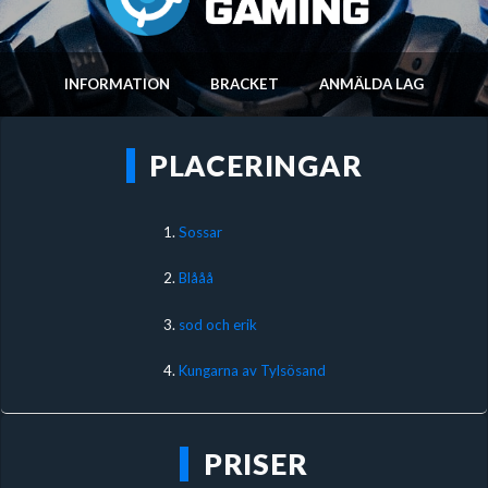
INFORMATION
BRACKET
ANMÄLDA LAG
PLACERINGAR
1.
Sossar
2.
Blååå
3.
sod och erik
4.
Kungarna av Tylsösand
PRISER