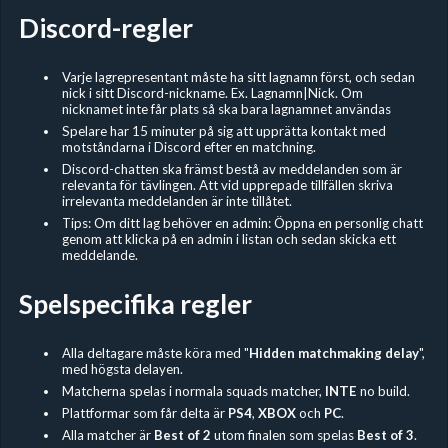
Discord-regler
Varje lagrepresentant måste ha sitt lagnamn först, och sedan
nick i sitt Discord-nickname. Ex. Lagnamn|Nick. Om
nicknamet inte får plats så ska bara lagnamnet användas
Spelare har 15 minuter på sig att upprätta kontakt med
motståndarna i Discord efter en matchning.
Discord-chatten ska främst bestå av meddelanden som är
relevanta för tävlingen. Att vid upprepade tillfällen skriva
irrelevanta meddelanden är inte tillåtet.
Tips: Om ditt lag behöver en admin: Öppna en personlig chatt
genom att klicka på en admin i listan och sedan skicka ett
meddelande.
Spelspecifika regler
Alla deltagare måste köra med "
Hidden
matchmaking delay
",
med högsta delayen.
Matcherna spelas i normala squads matcher,
INTE
no build.
Plattformar som får delta är
PS4
,
XBOX
och
PC
.
Alla matcher är
Best of 2
utom finalen som spelas
Best of 3
.