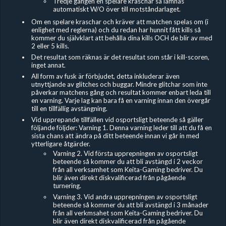
Tredje gången en spelare kraschar så lämnas
automatiskt W/O över till motståndarlaget.
Om en spelare kraschar och kräver att matchen spelas om (i
enlighet med reglerna) och du redan har hunnit fått kills så
kommer du självklart att behålla dina kills OCH de blir av med
2 eller 5 kills.
Det resultat som räknas är det resultat som står i kill-scoren,
inget annat.
All form av fusk är förbjudet, detta inkluderar även
utnyttjande av glitches och buggar. Mindre glitchar som inte
påverkar matchens gång och resultat kommer enbart leda till
en varning. Varje lag kan bara få en varning innan den övergår
till en tillfällig avstängning.
Vid upprepande tillfällen vid osportsligt beteende så gäller
följande följder: Varning 1. Denna varning leder till att du få en
sista chans att ändra på ditt beteende innan vi går in med
ytterligare åtgärder.
Varning 2. Vid första upprepningen av osportsligt
beteende så kommer du att bli avstängd i 2 veckor
från all verksamhet som Keita-Gaming bedriver. Du
blir även direkt diskvalificerad från pågående
turnering.
Varning 3. Vid andra upprepningen av osportsligt
beteende så kommer du att bli avstängd i 3 månader
från all verkmsahet som Keita-Gaming bedriver. Du
blir även direkt diskvalificerad från pågående