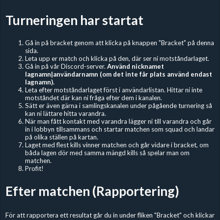
Turneringen har startat
Gå in på bracket genom att klicka på knappen "Bracket" på denna
sida.
Leta upp er match och klicka på den, där ser ni motståndarlaget.
Gå in på vår Discord-server.
Använd nicknamet
lagnamn|användarnamn (om det inte får plats använd endast
lagnamn).
Leta efter motståndarlaget först i användarlistan. Hittar ni inte
motståndet där kan ni fråga efter dem i kanalen.
Sätt er även gärna i samlingskanalen under pågående turnering så
kan ni lättare hitta varandra.
När man fått kontakt med varandra lägger ni till varandra och går
in i lobbyn tillsammans och startar matchen som squad och landar
på olika ställen på kartan.
Laget med flest kills vinner matchen och går vidare i bracket, om
båda lagen dör med samma mängd kills så spelar man om
matchen.
Profit!
Efter matchen (Rapportering)
För att rapportera ett resultat går du in under fliken "Bracket" och klickar