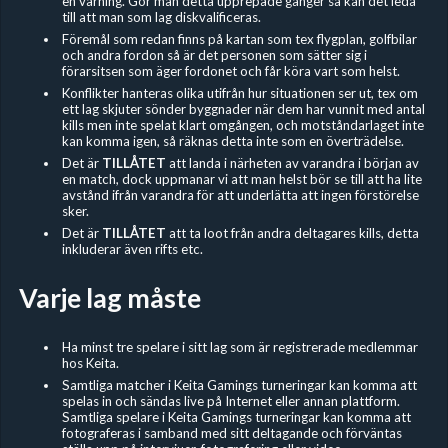
en varning. Gör man detta upprepade gånger så kan det leda
till att man som lag diskvalificeras.
Föremål som redan finns på kartan som tex flygplan, golfbilar
och andra fordon så är det personen som sätter sig i
förarsitsen som äger fordonet och får köra vart som helst.
Konflikter hanteras olika utifrån hur situationen ser ut, tex om
ett lag skjuter sönder byggnader när dem har vunnit med antal
kills men inte spelat klart omgången, och motståndarlaget inte
kan komma igen, så räknas detta inte som en överträdelse.
Det är
TILLÅTET
att landa i närheten av varandra i början av
en match, dock uppmanar vi att man helst bör se till att ha lite
avstånd ifrån varandra för att underlätta att ingen förstörelse
sker.
Det är
TILLÅTET
att ta loot från andra deltagares kills, detta
inkluderar även rifts etc.
Varje lag måste
Ha minst tre spelare i sitt lag som är registrerade medlemmar
hos Keita.
Samtliga matcher i Keita Gamings turneringar kan komma att
spelas in och sändas live på Internet eller annan plattform.
Samtliga spelare i Keita Gamings turneringar kan komma att
fotograferas i samband med sitt deltagande och förväntas