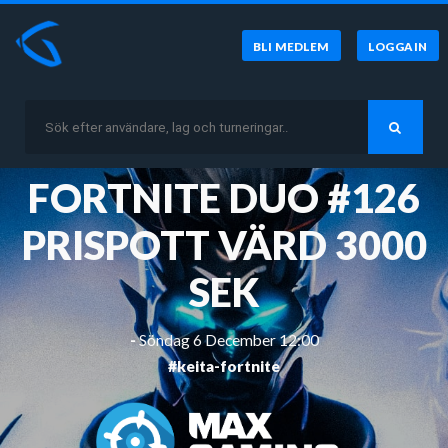
BLI MEDLEM
LOGGA IN
FORTNITE DUO #126
PRISPOTT VÄRD 3000
SEK
-
Söndag 6 December 12:00
#keita-fortnite