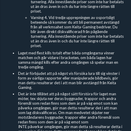
turnering. Alla innestående priser som inte har betalats
ut än dras även in och du har inte längre rätten till
priset.
Varning 4. Vid tredje upprepningen av osportsligt
beteende så kommer du att bli permanent avstängd
från all verkmsahet som Keita-Gaming bedriver. Du
blir även direkt diskvalificerad från pågående
turnering. Alla innestående priser som inte har betalats
ut än dras även in och du har inte längre rätten till
priset.
Laget med flest kills totalt efter båda omgångarna vinner
matchen och går vidare i bracketen, om båda lagen har
samma mängd kills efter andra omgången så spelar man en
tredje omgång.
Det är förbjudet
att på något vis försöka lura till sig vinster i
form av oärliga rapporter eller manipulerade bildbevis, gör
man detta resulterar det i att man blir avstängd från Keita
Gaming.
Det är inte tillåtet att på något sätt förstöra för laget man
möter, tex skjuta ner deras byggnader, trappor och andra
föremål som redan finns som dem är på väg emot som kan
påverka omgången, gör man detta resulterar det i att man
som lag diskvalificeras. Om man medvetet skjuter ner
motståndarens byggnader, trappor eller andra föremål som
redan finns som dem är på väg emot som
INTE påverkar omgången, gör man detta så resulterar detta i