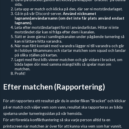
sida.
Leta upp er match och klicka på den, där ser ni motståndarlaget.
Gå in på vår Discord-server.
Använd nicknamet
lagnamn|användarnamn (om det inte får plats använd endast
lagnamn).
Leta efter motståndarlaget först i användarlistan. Hittar ni inte
motståndet där kan ni fråga efter dem i kanalen.
Sätt er även gärna i samlingskanalen under pågående turnering så
kan ni lättare hitta varandra.
När man fått kontakt med varandra lägger ni till varandra och går
in i lobbyn tillsammans och startar matchen som squad och landar
på olika ställen på kartan.
Laget med flest kills vinner matchen och går vidare i bracket, om
båda lagen dör med samma mängd kills så spelar man om
matchen.
Profit!
Efter matchen (Rapportering)
För att rapportera ett resultat går du in under fliken "Bracket" och klickar
på er match och väljer vem som vann, resultat ska rapporteras av båda
spelarna under turneringssidan på vår hemsida.
För att förenkla konflikthantering så ska varje person alltid ta en
printscreen när matchen är över för att kunna visa vem som har vunnit.