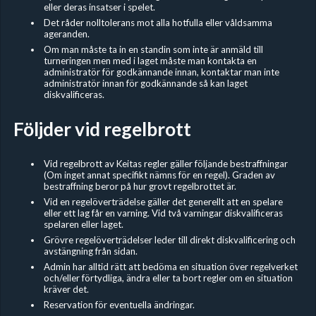
eller deras insatser i spelet.
Det råder nolltolerans mot alla hotfulla eller våldsamma
ageranden.
Om man måste ta in en standin som inte är anmäld till
turneringen men med i laget måste man kontakta en
administratör för godkännande innan, kontaktar man inte
administratör innan för godkännande så kan laget
diskvalificeras.
Följder vid regelbrott
Vid regelbrott av Keitas regler gäller följande bestraffningar
(Om inget annat specifikt nämns för en regel). Graden av
bestraffning beror på hur grovt regelbrottet är.
Vid en regelöverträdelse gäller det generellt att en spelare
eller ett lag får en varning. Vid två varningar diskvalificeras
spelaren eller laget.
Grövre regelöverträdelser leder till direkt diskvalificering och
avstängning från sidan.
Admin har alltid rätt att bedöma en situation över regelverket
och/eller förtydliga, ändra eller ta bort regler om en situation
kräver det.
Reservation för eventuella ändringar.