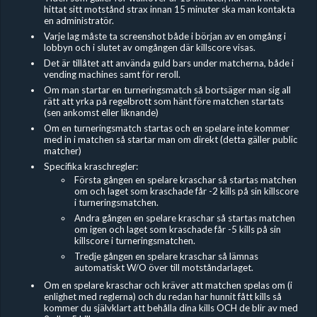
hittat sitt motstånd strax innan 15 minuter ska man kontakta
en administratör.
Varje lag måste ta screenshot både i början av en omgång i
lobbyn och i slutet av omgången där killscore visas.
Det är tillåtet att använda guld bars under matcherna, både i
vending machines samt för reroll.
Om man startar en turneringsmatch så bortsäger man sig all
rätt att yrka på regelbrott som hänt före matchen startats
(sen ankomst eller liknande)
Om en turneringsmatch startas och en spelare inte kommer
med in i matchen så startar man om direkt (detta gäller public
matcher)
Specifika kraschregler:
Första gången en spelare kraschar så startas matchen
om och laget som kraschade får -2 kills på sin killscore
i turneringsmatchen.
Andra gången en spelare kraschar så startas matchen
om igen och laget som kraschade får -5 kills på sin
killscore i turneringsmatchen.
Tredje gången en spelare kraschar så lämnas
automatiskt W/O över till motståndarlaget.
Om en spelare kraschar och kräver att matchen spelas om (i
enlighet med reglerna) och du redan har hunnit fått kills så
kommer du självklart att behålla dina kills OCH de blir av med