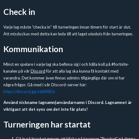
Check in
Varje lag måste “checka in” till turneringen innan timern för start är slut.
Att misslyckas med detta kan leda till att laget utesluts från turneringen.
Kommunikation
Minst en spelare i varje lag ska befinna sig i och hålla koll på #fortnite-
kanalen på vår
Discord
för att alla lag ska kunna få kontakt med
varandra. Det kommer även finnas admins tillgängliga där om ni har
några frågor. Gå med i vår Discord-server här:
https://discord.gg/xtbRWDy
Använd nickname lagnamn|användarnamn i Discord. Lagnamnet är
viktigast att det syns om det inte får plats!
Turneringen har startat
Gå in på bracket genom att klicka på knappen "Bracket" på denna