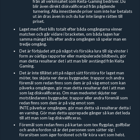
från all verkmsahet som Keita-Gaming bedriver. Du
blir även direkt diskvalificerad från pågående
turnering. Alla innestående priser som inte har betalats
ut än dras även in och du har inte längre rätten till
priset.
Laget med flest kills totalt efter båda omgångarna vinner
matchen och går vidare i bracketen, om båda lagen har
samma mängd kills efter andra omgången så spelar man en
tredje omgång.
Det är förbjudet
att på något vis försöka lura till sig vinster i
form av oärliga rapporter eller manipulerade bildbevis, gör
man detta resulterar det i att man blir avstängd från Keita
Gaming.
Det är inte tillåtet att på något sätt förstöra för laget man
möter, tex skjuta ner deras byggnader, trappor och andra
föremål som redan finns som dem är på väg emot som kan
påverka omgången, gör man detta resulterar det i att man
som lag diskvalificeras. Om man medvetet skjuter ner
motståndarens byggnader, trappor eller andra föremål som
redan finns som dem är på väg emot som
INTE påverkar omgången, gör man detta så resulterar detta i
en varning. Gör man detta upprepade gånger så kan det leda
till att man som lag diskvalificeras.
Föremål som redan finns på kartan som tex flygplan, golfbilar
och andra fordon så är det personen som sätter sig i
förarsitsen som äger fordonet och får köra vart som helst.