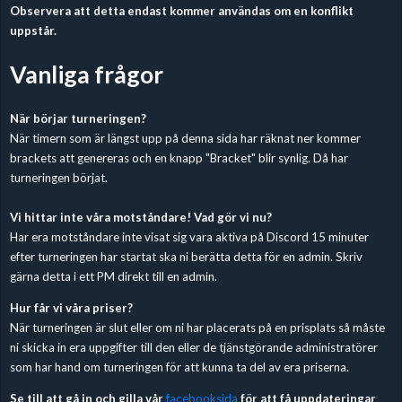
Observera att detta endast kommer användas om en konflikt
uppstår.
Vanliga frågor
När börjar turneringen?
När timern som är längst upp på denna sida har räknat ner kommer
brackets att genereras och en knapp "Bracket" blir synlig. Då har
turneringen börjat.
Vi hittar inte våra motståndare! Vad gör vi nu?
Har era motståndare inte visat sig vara aktiva på Discord 15 minuter
efter turneringen har startat ska ni berätta detta för en admin. Skriv
gärna detta i ett PM direkt till en admin.
Hur får vi våra priser?
När turneringen är slut eller om ni har placerats på en prisplats så måste
ni skicka in era uppgifter till den eller de tjänstgörande administratörer
som har hand om turneringen för att kunna ta del av era priserna.
Se till att gå in och gilla vår
facebooksida
för att få uppdateringar