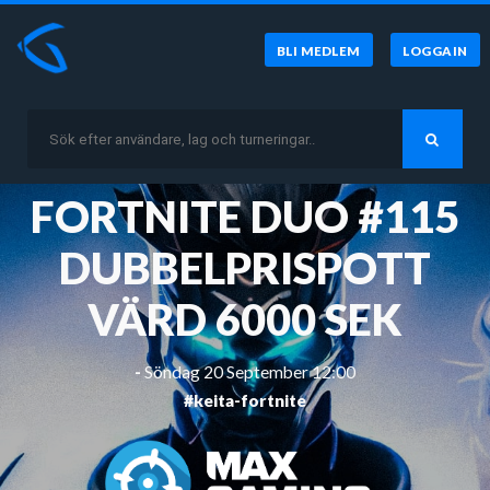
BLI MEDLEM
LOGGA IN
FORTNITE DUO #115
DUBBELPRISPOTT
VÄRD 6000 SEK
-
Söndag 20 September 12:00
#keita-fortnite