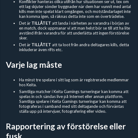
Konflikter hanteras olika utifrån hur situationen ser ut, tex om
ett lag skjuter sönder byggnader när dem har vunnit med antal
kills men inte spelat klart omgången, och motståndarlaget inte
kan komma igen, så räknas detta inte som en överträdelse.
Det är
TILLÅTET
att landa i närheten av varandra i början av
en match, dock uppmanar vi att man helst bör se till att ha lite
avstånd ifrån varandra för att underlätta att ingen förstörelse
sker.
Det är
TILLÅTET
att ta loot från andra deltagares kills, detta
inkluderar även rifts etc.
Varje lag måste
Ha minst tre spelare i sitt lag som är registrerade medlemmar
hos Keita.
Samtliga matcher i Keita Gamings turneringar kan komma att
spelas in och sändas live på Internet eller annan plattform.
Samtliga spelare i Keita Gamings turneringar kan komma att
fotograferas i samband med sitt deltagande och förväntas
ställa upp på intervjuer, fotografering eller video.
Rapportering av förstörelse eller
fusk