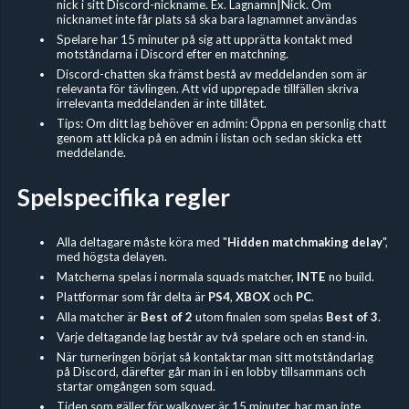
nick i sitt Discord-nickname. Ex. Lagnamn|Nick. Om
nicknamet inte får plats så ska bara lagnamnet användas
Spelare har 15 minuter på sig att upprätta kontakt med
motståndarna i Discord efter en matchning.
Discord-chatten ska främst bestå av meddelanden som är
relevanta för tävlingen. Att vid upprepade tillfällen skriva
irrelevanta meddelanden är inte tillåtet.
Tips: Om ditt lag behöver en admin: Öppna en personlig chatt
genom att klicka på en admin i listan och sedan skicka ett
meddelande.
Spelspecifika regler
Alla deltagare måste köra med "
Hidden
matchmaking delay
",
med högsta delayen.
Matcherna spelas i normala squads matcher,
INTE
no build.
Plattformar som får delta är
PS4
,
XBOX
och
PC
.
Alla matcher är
Best of 2
utom finalen som spelas
Best of 3
.
Varje deltagande lag består av två spelare och en stand-in.
När turneringen börjat så kontaktar man sitt motståndarlag
på Discord, därefter går man in i en lobby tillsammans och
startar omgången som squad.
Tiden som gäller för walkover är 15 minuter, har man inte