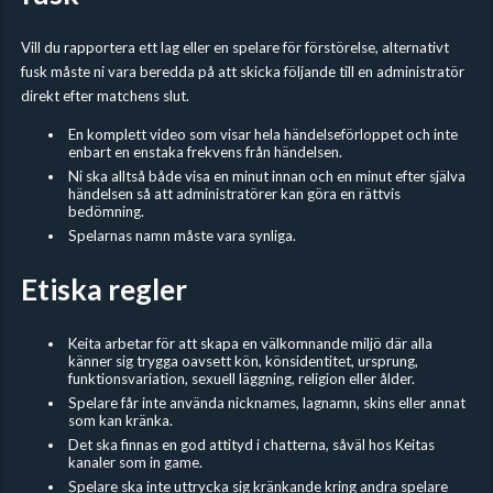
Vill du rapportera ett lag eller en spelare för förstörelse, alternativt
fusk måste ni vara beredda på att skicka följande till en administratör
direkt efter matchens slut.
En komplett video som visar hela händelseförloppet och inte
enbart en enstaka frekvens från händelsen.
Ni ska alltså både visa en minut innan och en minut efter själva
händelsen så att administratörer kan göra en rättvis
bedömning.
Spelarnas namn måste vara synliga.
Etiska regler
Keita arbetar för att skapa en välkomnande miljö där alla
känner sig trygga oavsett kön, könsidentitet, ursprung,
funktionsvariation, sexuell läggning, religion eller ålder.
Spelare får inte använda nicknames, lagnamn, skins eller annat
som kan kränka.
Det ska finnas en god attityd i chatterna, såväl hos Keitas
kanaler som in game.
Spelare ska inte uttrycka sig kränkande kring andra spelare