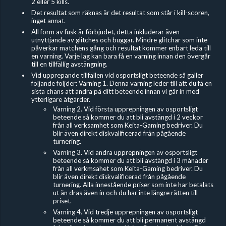
2 eller 5 kills.
Det resultat som räknas är det resultat som står i kill-scoren,
inget annat.
All form av fusk är förbjudet, detta inkluderar även
utnyttjande av glitches och buggar. Mindre glitchar som inte
påverkar matchens gång och resultat kommer enbart leda till
en varning. Varje lag kan bara få en varning innan den övergår
till en tillfällig avstängning.
Vid upprepande tillfällen vid osportsligt beteende så gäller
följande följder: Varning 1. Denna varning leder till att du få en
sista chans att ändra på ditt beteende innan vi går in med
ytterligare åtgärder.
Varning 2. Vid första upprepningen av osportsligt
beteende så kommer du att bli avstängd i 2 veckor
från all verksamhet som Keita-Gaming bedriver. Du
blir även direkt diskvalificerad från pågående
turnering.
Varning 3. Vid andra upprepningen av osportsligt
beteende så kommer du att bli avstängd i 3 månader
från all verkmsahet som Keita-Gaming bedriver. Du
blir även direkt diskvalificerad från pågående
turnering. Alla innestående priser som inte har betalats
ut än dras även in och du har inte längre rätten till
priset.
Varning 4. Vid tredje upprepningen av osportsligt
beteende så kommer du att bli permanent avstängd