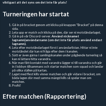
viktigast att det syns om det inte får plats!
Turneringen har startat
Gå in på bracket genom att klicka på knappen "Bracket" på denna
sida.
Leta upp er match och klicka på den, där ser ni motståndarlaget.
Gå in på vår Discord-server.
Använd nicknamet
lagnamn|användarnamn (om det inte får plats använd endast
lagnamn).
Leta efter motståndarlaget först i användarlistan. Hittar ni inte
motståndet där kan ni fråga efter dem i kanalen.
Sätt er även gärna i samlingskanalen under pågående turnering så
kan ni lättare hitta varandra.
När man fått kontakt med varandra lägger ni till varandra och går
in i lobbyn tillsammans och startar matchen som squad och landar
på olika ställen på kartan.
Laget med flest kills vinner matchen och går vidare i bracket, om
båda lagen dör med samma mängd kills så spelar man om
matchen.
Profit!
Efter matchen (Rapportering)