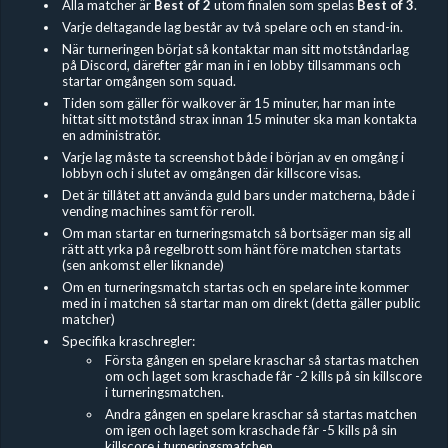
Alla matcher är
Best of 2
utom finalen som spelas
Best of 3
.
Varje deltagande lag består av två spelare och en stand-in.
När turneringen börjat så kontaktar man sitt motståndarlag
på Discord, därefter går man in i en lobby tillsammans och
startar omgången som squad.
Tiden som gäller för walkover är 15 minuter, har man inte
hittat sitt motstånd strax innan 15 minuter ska man kontakta
en administratör.
Varje lag måste ta screenshot både i början av en omgång i
lobbyn och i slutet av omgången där killscore visas.
Det är tillåtet att använda guld bars under matcherna, både i
vending machines samt för reroll.
Om man startar en turneringsmatch så bortsäger man sig all
rätt att yrka på regelbrott som hänt före matchen startats
(sen ankomst eller liknande)
Om en turneringsmatch startas och en spelare inte kommer
med in i matchen så startar man om direkt (detta gäller public
matcher)
Specifika kraschregler:
Första gången en spelare kraschar så startas matchen
om och laget som kraschade får -2 kills på sin killscore
i turneringsmatchen.
Andra gången en spelare kraschar så startas matchen
om igen och laget som kraschade får -5 kills på sin
killscore i turneringsmatchen.