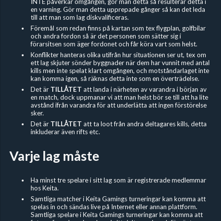
INTE påverkar omgången, gör man detta så resulterar detta i
en varning. Gör man detta upprepade gånger så kan det leda
till att man som lag diskvalificeras.
Föremål som redan finns på kartan som tex flygplan, golfbilar
och andra fordon så är det personen som sätter sig i
förarsitsen som äger fordonet och får köra vart som helst.
Konflikter hanteras olika utifrån hur situationen ser ut, tex om
ett lag skjuter sönder byggnader när dem har vunnit med antal
kills men inte spelat klart omgången, och motståndarlaget inte
kan komma igen, så räknas detta inte som en överträdelse.
Det är
TILLÅTET
att landa i närheten av varandra i början av
en match, dock uppmanar vi att man helst bör se till att ha lite
avstånd ifrån varandra för att underlätta att ingen förstörelse
sker.
Det är
TILLÅTET
att ta loot från andra deltagares kills, detta
inkluderar även rifts etc.
Varje lag måste
Ha minst tre spelare i sitt lag som är registrerade medlemmar
hos Keita.
Samtliga matcher i Keita Gamings turneringar kan komma att
spelas in och sändas live på Internet eller annan plattform.
Samtliga spelare i Keita Gamings turneringar kan komma att