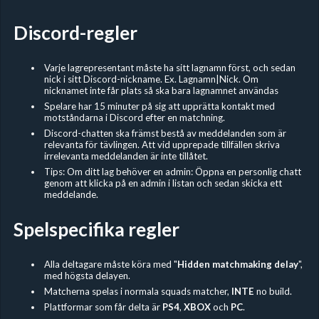
Discord-regler
Varje lagrepresentant måste ha sitt lagnamn först, och sedan
nick i sitt Discord-nickname. Ex. Lagnamn|Nick. Om
nicknamet inte får plats så ska bara lagnamnet användas
Spelare har 15 minuter på sig att upprätta kontakt med
motståndarna i Discord efter en matchning.
Discord-chatten ska främst bestå av meddelanden som är
relevanta för tävlingen. Att vid upprepade tillfällen skriva
irrelevanta meddelanden är inte tillåtet.
Tips: Om ditt lag behöver en admin: Öppna en personlig chatt
genom att klicka på en admin i listan och sedan skicka ett
meddelande.
Spelspecifika regler
Alla deltagare måste köra med "
Hidden
matchmaking delay
",
med högsta delayen.
Matcherna spelas i normala squads matcher,
INTE
no build.
Plattformar som får delta är
PS4
,
XBOX
och
PC
.