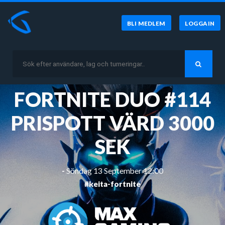
BLI MEDLEM
LOGGA IN
FORTNITE DUO #114
PRISPOTT VÄRD 3000
SEK
-
Söndag 13 September 12:00
#keita-fortnite