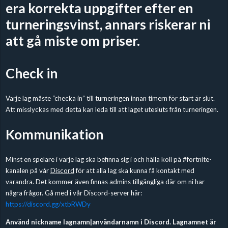
era korrekta uppgifter efter en
turneringsvinst, annars riskerar ni
att gå miste om priser.
Check in
Varje lag måste “checka in” till turneringen innan timern för start är slut.
Att misslyckas med detta kan leda till att laget utesluts från turneringen.
Kommunikation
Minst en spelare i varje lag ska befinna sig i och hålla koll på #fortnite-
kanalen på vår
Discord
för att alla lag ska kunna få kontakt med
varandra. Det kommer även finnas admins tillgängliga där om ni har
några frågor. Gå med i vår Discord-server här:
https://discord.gg/xtbRWDy
Använd nickname lagnamn|användarnamn i Discord. Lagnamnet är