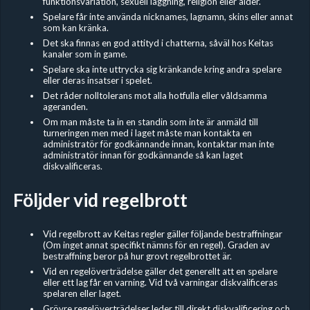
funktionsvariation, sexuell läggning, religion eller ålder.
Spelare får inte använda nicknames, lagnamn, skins eller annat
som kan kränka.
Det ska finnas en god attityd i chatterna, såväl hos Keitas
kanaler som in game.
Spelare ska inte uttrycka sig kränkande kring andra spelare
eller deras insatser i spelet.
Det råder nolltolerans mot alla hotfulla eller våldsamma
ageranden.
Om man måste ta in en standin som inte är anmäld till
turneringen men med i laget måste man kontakta en
administratör för godkännande innan, kontaktar man inte
administratör innan för godkännande så kan laget
diskvalificeras.
Följder vid regelbrott
Vid regelbrott av Keitas regler gäller följande bestraffningar
(Om inget annat specifikt nämns för en regel). Graden av
bestraffning beror på hur grovt regelbrottet är.
Vid en regelöverträdelse gäller det generellt att en spelare
eller ett lag får en varning. Vid två varningar diskvalificeras
spelaren eller laget.
Grövre regelöverträdelser leder till direkt diskvalificering och