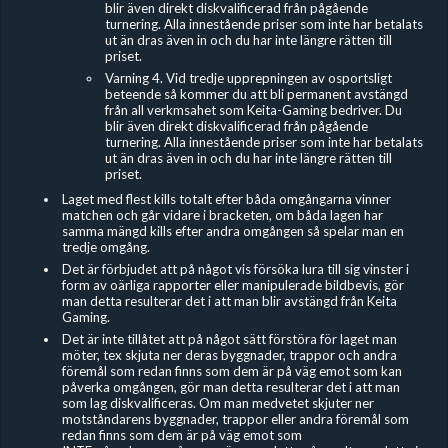
blir även direkt diskvalificerad från pågående
turnering. Alla innestående priser som inte har betalats
ut än dras även in och du har inte längre rätten till
priset.
Varning 4. Vid tredje upprepningen av osportsligt
beteende så kommer du att bli permanent avstängd
från all verkmsahet som Keita-Gaming bedriver. Du
blir även direkt diskvalificerad från pågående
turnering. Alla innestående priser som inte har betalats
ut än dras även in och du har inte längre rätten till
priset.
Laget med flest kills totalt efter båda omgångarna vinner
matchen och går vidare i bracketen, om båda lagen har
samma mängd kills efter andra omgången så spelar man en
tredje omgång.
Det är förbjudet
att på något vis försöka lura till sig vinster i
form av oärliga rapporter eller manipulerade bildbevis, gör
man detta resulterar det i att man blir avstängd från Keita
Gaming.
Det är inte tillåtet att på något sätt förstöra för laget man
möter, tex skjuta ner deras byggnader, trappor och andra
föremål som redan finns som dem är på väg emot som kan
påverka omgången, gör man detta resulterar det i att man
som lag diskvalificeras. Om man medvetet skjuter ner
motståndarens byggnader, trappor eller andra föremål som
redan finns som dem är på väg emot som