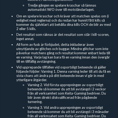
Tredje gången en spelare kraschar så lämnas
automatiskt W/O över till motståndarlaget.
Om en spelare kraschar och kräver att matchen spelas om (i
enlighet med reglerna) och du redan har hunnit fått kills så
kommer du självklart att behålla dina kills OCH de blir av med
2 eller 5 kills.
Det resultat som räknas är det resultat som står i kill-scoren,
inget annat.
All form av fusk är förbjudet, detta inkluderar även
utnyttjande av glitches och buggar. Mindre glitchar som inte
påverkar matchens gång och resultat kommer enbart leda till
en varning. Varje lag kan bara få en varning innan den övergår
till en tillfällig avstängning.
Vid upprepande tillfällen vid osportsligt beteende så gäller
följande följder: Varning 1. Denna varning leder till att du få en
sista chans att ändra på ditt beteende innan vi går in med
ytterligare åtgärder.
Varning 2. Vid första upprepningen av osportsligt
beteende så kommer du att bli avstängd i 2 veckor
från all verksamhet som Keita-Gaming bedriver. Du
blir även direkt diskvalificerad från pågående
turnering.
Varning 3. Vid andra upprepningen av osportsligt
beteende så kommer du att bli avstängd i 3 månader
från all verkmsahet som Keita-Gaming bedriver. Du