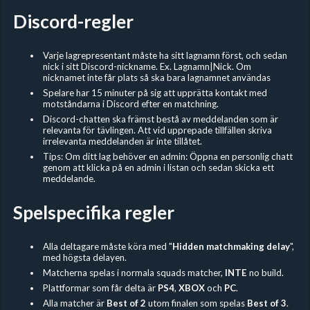
Discord-regler
Varje lagrepresentant måste ha sitt lagnamn först, och sedan
nick i sitt Discord-nickname. Ex. Lagnamn|Nick. Om
nicknamet inte får plats så ska bara lagnamnet användas
Spelare har 15 minuter på sig att upprätta kontakt med
motståndarna i Discord efter en matchning.
Discord-chatten ska främst bestå av meddelanden som är
relevanta för tävlingen. Att vid upprepade tillfällen skriva
irrelevanta meddelanden är inte tillåtet.
Tips: Om ditt lag behöver en admin: Öppna en personlig chatt
genom att klicka på en admin i listan och sedan skicka ett
meddelande.
Spelspecifika regler
Alla deltagare måste köra med "
Hidden
matchmaking delay
",
med högsta delayen.
Matcherna spelas i normala squads matcher,
INTE
no build.
Plattformar som får delta är
PS4
,
XBOX
och
PC
.
Alla matcher är
Best of 2
utom finalen som spelas
Best of 3
.