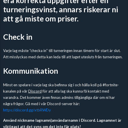
era korrekta uppgifter efter en
turneringsvinst, annars riskerar ni
att gå miste om priser.
Check in
Varje lag måste “checka in” till turneringen innan timern för start är slut.
Att misslyckas med detta kan leda till att laget utesluts från turneringen.
Kommunikation
Minst en spelare i varje lag ska befinna sig i och hålla koll på #fortnite-
kanalen på vår
Discord
för att alla lag ska kunna få kontakt med
varandra. Det kommer även finnas admins tillgängliga där om ni har
några frågor. Gå med i vår Discord-server här:
https://discord.gg/xtbRWDy
Använd nickname lagnamn|användarnamn i Discord. Lagnamnet är
viktigast att det syns om det inte får plats!