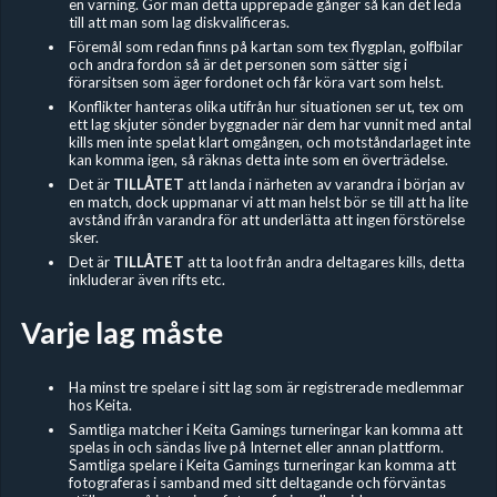
en varning. Gör man detta upprepade gånger så kan det leda
till att man som lag diskvalificeras.
Föremål som redan finns på kartan som tex flygplan, golfbilar
och andra fordon så är det personen som sätter sig i
förarsitsen som äger fordonet och får köra vart som helst.
Konflikter hanteras olika utifrån hur situationen ser ut, tex om
ett lag skjuter sönder byggnader när dem har vunnit med antal
kills men inte spelat klart omgången, och motståndarlaget inte
kan komma igen, så räknas detta inte som en överträdelse.
Det är
TILLÅTET
att landa i närheten av varandra i början av
en match, dock uppmanar vi att man helst bör se till att ha lite
avstånd ifrån varandra för att underlätta att ingen förstörelse
sker.
Det är
TILLÅTET
att ta loot från andra deltagares kills, detta
inkluderar även rifts etc.
Varje lag måste
Ha minst tre spelare i sitt lag som är registrerade medlemmar
hos Keita.
Samtliga matcher i Keita Gamings turneringar kan komma att
spelas in och sändas live på Internet eller annan plattform.
Samtliga spelare i Keita Gamings turneringar kan komma att
fotograferas i samband med sitt deltagande och förväntas