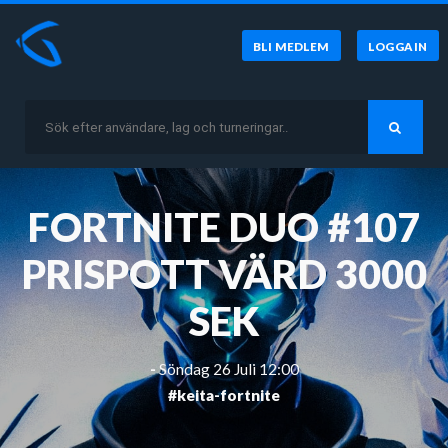
BLI MEDLEM
LOGGA IN
FORTNITE DUO #107
PRISPOTT VÄRD 3000
SEK
-
Söndag 26 Juli 12:00
#keita-fortnite