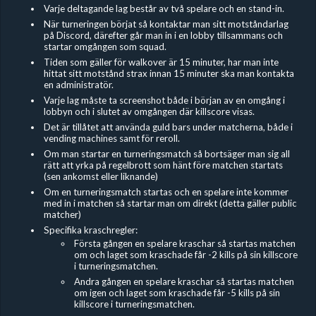
Varje deltagande lag består av två spelare och en stand-in.
När turneringen börjat så kontaktar man sitt motståndarlag
på Discord, därefter går man in i en lobby tillsammans och
startar omgången som squad.
Tiden som gäller för walkover är 15 minuter, har man inte
hittat sitt motstånd strax innan 15 minuter ska man kontakta
en administratör.
Varje lag måste ta screenshot både i början av en omgång i
lobbyn och i slutet av omgången där killscore visas.
Det är tillåtet att använda guld bars under matcherna, både i
vending machines samt för reroll.
Om man startar en turneringsmatch så bortsäger man sig all
rätt att yrka på regelbrott som hänt före matchen startats
(sen ankomst eller liknande)
Om en turneringsmatch startas och en spelare inte kommer
med in i matchen så startar man om direkt (detta gäller public
matcher)
Specifika kraschregler:
Första gången en spelare kraschar så startas matchen
om och laget som kraschade får -2 kills på sin killscore
i turneringsmatchen.
Andra gången en spelare kraschar så startas matchen
om igen och laget som kraschade får -5 kills på sin
killscore i turneringsmatchen.