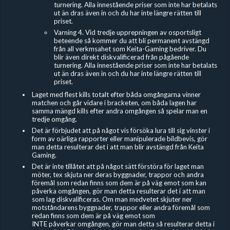
turnering. Alla innestående priser som inte har betalats
ut än dras även in och du har inte längre rätten till
priset.
Varning 4. Vid tredje upprepningen av osportsligt
beteende så kommer du att bli permanent avstängd
från all verkmsahet som Keita-Gaming bedriver. Du
blir även direkt diskvalificerad från pågående
turnering. Alla innestående priser som inte har betalats
ut än dras även in och du har inte längre rätten till
priset.
Laget med flest kills totalt efter båda omgångarna vinner
matchen och går vidare i bracketen, om båda lagen har
samma mängd kills efter andra omgången så spelar man en
tredje omgång.
Det är förbjudet
att på något vis försöka lura till sig vinster i
form av oärliga rapporter eller manipulerade bildbevis, gör
man detta resulterar det i att man blir avstängd från Keita
Gaming.
Det är inte tillåtet att på något sätt förstöra för laget man
möter, tex skjuta ner deras byggnader, trappor och andra
föremål som redan finns som dem är på väg emot som kan
påverka omgången, gör man detta resulterar det i att man
som lag diskvalificeras. Om man medvetet skjuter ner
motståndarens byggnader, trappor eller andra föremål som
redan finns som dem är på väg emot som
INTE påverkar omgången, gör man detta så resulterar detta i