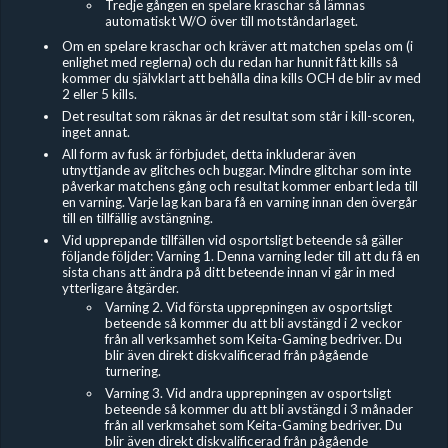
Tredje gången en spelare kraschar så lämnas
automatiskt W/O över till motståndarlaget.
Om en spelare kraschar och kräver att matchen spelas om (i
enlighet med reglerna) och du redan har hunnit fått kills så
kommer du självklart att behålla dina kills OCH de blir av med
2 eller 5 kills.
Det resultat som räknas är det resultat som står i kill-scoren,
inget annat.
All form av fusk är förbjudet, detta inkluderar även
utnyttjande av glitches och buggar. Mindre glitchar som inte
påverkar matchens gång och resultat kommer enbart leda till
en varning. Varje lag kan bara få en varning innan den övergår
till en tillfällig avstängning.
Vid upprepande tillfällen vid osportsligt beteende så gäller
följande följder: Varning 1. Denna varning leder till att du få en
sista chans att ändra på ditt beteende innan vi går in med
ytterligare åtgärder.
Varning 2. Vid första upprepningen av osportsligt
beteende så kommer du att bli avstängd i 2 veckor
från all verksamhet som Keita-Gaming bedriver. Du
blir även direkt diskvalificerad från pågående
turnering.
Varning 3. Vid andra upprepningen av osportsligt
beteende så kommer du att bli avstängd i 3 månader
från all verkmsahet som Keita-Gaming bedriver. Du
blir även direkt diskvalificerad från pågående