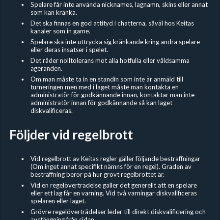
Spelare får inte använda nicknames, lagnamn, skins eller annat
som kan kränka.
Det ska finnas en god attityd i chatterna, såväl hos Keitas
kanaler som in game.
Spelare ska inte uttrycka sig kränkande kring andra spelare
eller deras insatser i spelet.
Det råder nolltolerans mot alla hotfulla eller våldsamma
ageranden.
Om man måste ta in en standin som inte är anmäld till
turneringen men med i laget måste man kontakta en
administratör för godkännande innan, kontaktar man inte
administratör innan för godkännande så kan laget
diskvalificeras.
Följder vid regelbrott
Vid regelbrott av Keitas regler gäller följande bestraffningar
(Om inget annat specifikt nämns för en regel). Graden av
bestraffning beror på hur grovt regelbrottet är.
Vid en regelöverträdelse gäller det generellt att en spelare
eller ett lag får en varning. Vid två varningar diskvalificeras
spelaren eller laget.
Grövre regelöverträdelser leder till direkt diskvalificering och
avstängning från sidan.