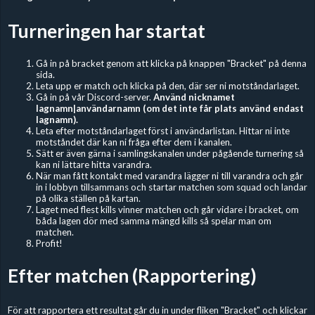
Turneringen har startat
Gå in på bracket genom att klicka på knappen "Bracket" på denna
sida.
Leta upp er match och klicka på den, där ser ni motståndarlaget.
Gå in på vår Discord-server.
Använd nicknamet
lagnamn|användarnamn (om det inte får plats använd endast
lagnamn).
Leta efter motståndarlaget först i användarlistan. Hittar ni inte
motståndet där kan ni fråga efter dem i kanalen.
Sätt er även gärna i samlingskanalen under pågående turnering så
kan ni lättare hitta varandra.
När man fått kontakt med varandra lägger ni till varandra och går
in i lobbyn tillsammans och startar matchen som squad och landar
på olika ställen på kartan.
Laget med flest kills vinner matchen och går vidare i bracket, om
båda lagen dör med samma mängd kills så spelar man om
matchen.
Profit!
Efter matchen (Rapportering)
För att rapportera ett resultat går du in under fliken "Bracket" och klickar