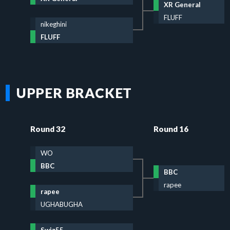
XR General
FLUFF
nikeghini
FLUFF
UPPER BRACKET
Round 32
Round 16
WO
BBC
BBC
rapee
rapee
UGHABUGHA
Swiz55