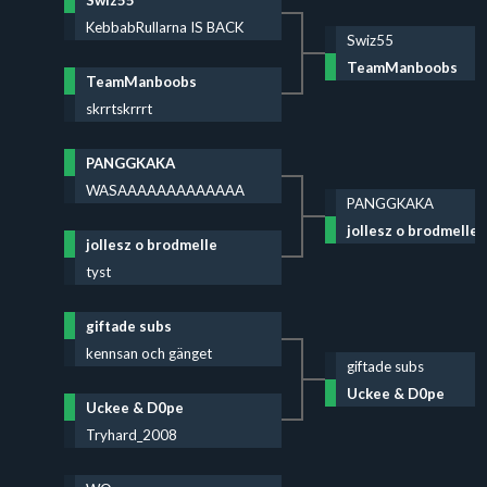
KebbabRullarna IS BACK
Swiz55
TeamManboobs
TeamManboobs
skrrtskrrrt
PANGGKAKA
WASAAAAAAAAAAAAA
PANGGKAKA
jollesz o brodmelle
jollesz o brodmelle
tyst
giftade subs
kennsan och gänget
giftade subs
Uckee & D0pe
Uckee & D0pe
Tryhard_2008