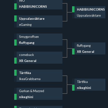
WO
HABIBIUNICORNS
HABIBIUNICORNS
Uppsalasväktare
Uppsalasväktare
eGaming
Smygproffsen
fluffygang
fluffygang
XR General
comeback
XR General
Tårtfika
IkeaGrabbarna
Tårtfika
nikeghini
Gurkan & Mazzed
nikeghini