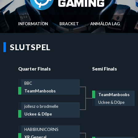
INFORMATION
BRACKET
ANMÄLDA LAG
SLUTSPEL
Quarter Finals
Semi Finals
BBC
TeamManboobs
TeamManboobs
Uckee & D0pe
jollesz o brodmelle
Uckee & D0pe
HABIBIUNICORNS
XR General