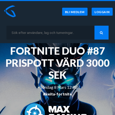
BLI MEDLEM
LOGGA IN
FORTNITE DUO #87
PRISPOTT VÄRD 3000
SEK
-
Söndag 8 Mars 12:00
#keita-fortnite