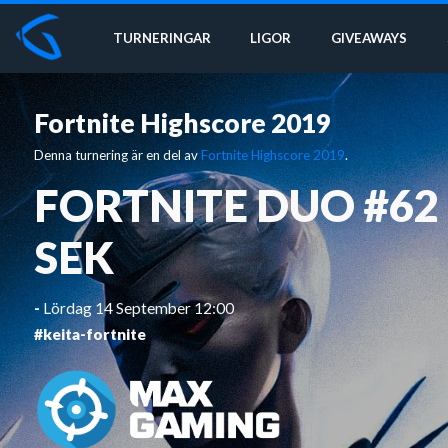
TURNERINGAR
LIGOR
GIVEAWAYS
Fortnite Highscore 2019
Denna turnering är en del av
Fortnite Highscore 2019
.
FORTNITE DUO #62
SEK
-
Lördag 14 September 12:00
#keita-fortnite