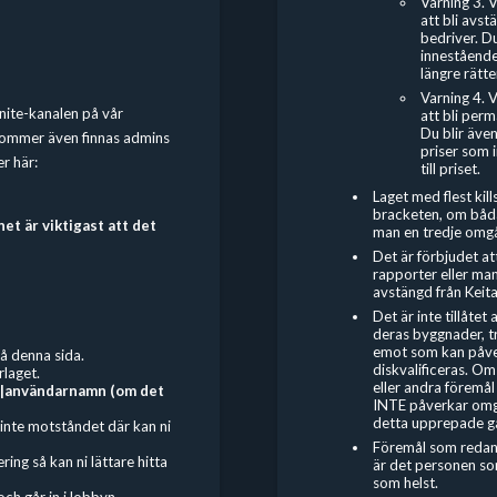
Varning 3. 
att bli avs
bedriver. Du
innestående 
längre rätten
Varning 4. 
rtnite-kanalen på vår
att bli per
Du blir även
 kommer även finnas admins
priser som i
er här:
till priset.
Laget med flest kil
bracketen, om båda
t är viktigast att det
man en tredje omg
Det är förbjudet
at
rapporter eller man
avstängd från Keit
Det är inte tillåtet
deras byggnader, t
emot som kan påver
å denna sida.
diskvalificeras. O
rlaget.
eller andra föremå
|användarnamn (om det
INTE påverkar omgå
detta upprepade gån
i inte motståndet där kan ni
Föremål som redan f
ing så kan ni lättare hitta
är det personen som
som helst.