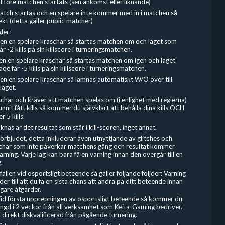
 före matchen startats (sen ankomst eller liknande)
tch startas och en spelare inte kommer med in i matchen så
kt (detta gäller public matcher)
ler:
en en spelare kraschar så startas matchen om och laget som
r -2 kills på sin killscore i turneringsmatchen.
n en spelare kraschar så startas matchen om igen och laget
e får -5 kills på sin killscore i turneringsmatchen.
en en spelare kraschar så lämnas automatiskt W/O över till
laget.
char och kräver att matchen spelas om (i enlighet med reglerna)
nnit fått kills så kommer du självklart att behålla dina kills OCH
r 5 kills.
nas är det resultat som står i kill-scoren, inget annat.
 förbjudet, detta inkluderar även utnyttjande av glitches och
tchar som inte påverkar matchens gång och resultat kommer
varning. Varje lag kan bara få en varning innan den övergår till en
.
fällen vid osportsligt beteende så gäller följande följder: Varning
er till att du få en sista chans att ändra på ditt beteende innan
igare åtgärder.
Vid första upprepningen av osportsligt beteende så kommer du
tängd i 2 veckor från all verksamhet som Keita-Gaming bedriver.
 direkt diskvalificerad från pågående turnering.