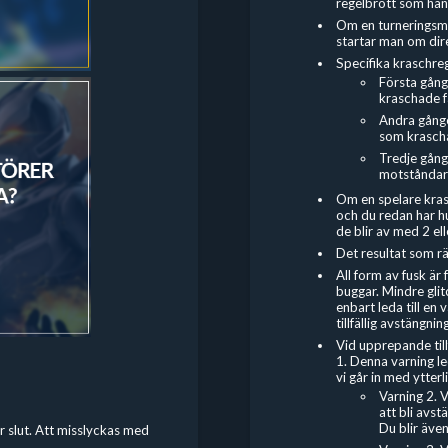
regelbrott som hänt
Om en turneringsma
startar man om dire
Specifika kraschreg
Första gång
kraschade få
Andra gånge
som kraschad
Tredje gång
motståndar
Om en spelare kras
och du redan har hu
de blir av med 2 elle
Det resultat som räk
All form av fusk är
buggar. Mindre gli
enbart leda till en 
tillfällig avstängning
Vid upprepande till
1. Denna varning led
vi går in med ytterl
Varning 2. 
att bli avs
Du blir även
är slut. Att misslyckas med