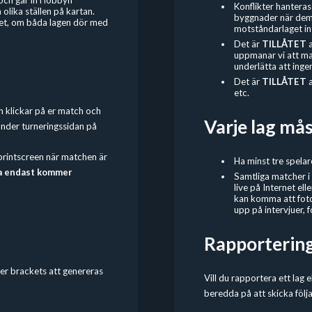
och går in i lobbyn
Konflikter hanteras 
lika ställen på kartan.
byggnader när dem 
cket, om båda lagen dör med
motståndarlaget in
Det är
TILLÅTET
uppmanar vi att man 
underlätta att ingen
Det är
TILLÅTET
etc.
ch klickar på er match och
Varje lag må
under turneringssidan på
n printscreen när matchen är
Ha minst tre spelar
a endast kommer
Samtliga matcher i
live på Internet el
kan komma att foto
upp på intervjuer, f
Rapportering 
er brackets att genereras
Vill du rapportera ett lag e
beredda på att skicka följa