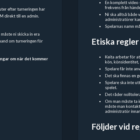
En komplett video 
frekvens från hände
ter efter turneringen har
Ni ska alltså både 
M direkt till en admin.
administratörer ka
Spelarnas namn mås
 måste ni skicka in era
Etiska regler
 hand om turneringen för
Keita arbetar för a
ringar om när det kommer
kön, könsidentitet, 
Spelare får inte an
Det ska finnas en g
Spelare ska inte ut
spelet.
Det råder nolltoler
Om man måste ta in 
måste man kontakta
administratör innan
Följder vid r