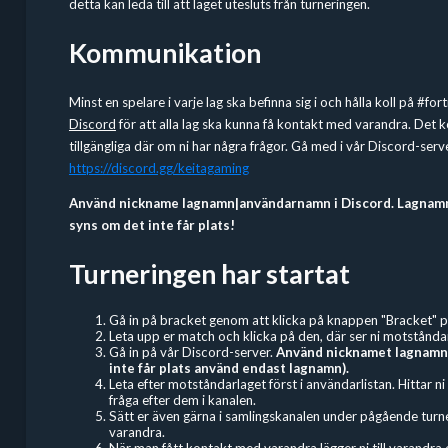
detta kan leda till att laget utesluts från turneringen.
Kommunikation
Minst en spelare i varje lag ska befinna sig i och hålla koll på #fo
Discord
för att alla lag ska kunna få kontakt med varandra. Det
tillgängliga där om ni har några frågor. Gå med i vår Discord-serv
https://discord.gg/keitagaming
Använd nickname lagnamn|användarnamn i Discord. Lagnamne
syns om det inte får plats!
Turneringen har startat
Gå in på bracket genom att klicka på knappen "Bracket" p
Leta upp er match och klicka på den, där ser ni motstånda
Gå in på vår Discord-server.
Använd nicknamet lagnamn
inte får plats använd endast lagnamn).
Leta efter motståndarlaget först i användarlistan. Hittar n
fråga efter dem i kanalen.
Sätt er även gärna i samlingskanalen under pågående turner
varandra.