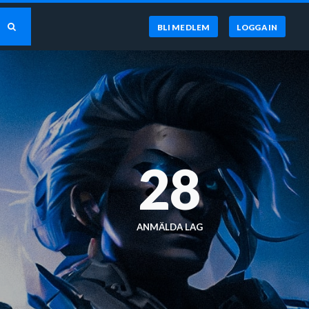
BLI MEDLEM
LOGGA IN
0
28
ANMÄLDA LAG