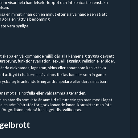
som visar hela händelseförloppet och inte enbart en enstaka
lsen.
visa en minut innan och en minut efter själva händelsen så att
n göra en rättvis bedömning.
te vara synliga.
tt skapa en välkomnande miljö där alla känner sig trygga oavsett
ursprung, funktionsvariation, sexuell läggning, religion eller ålder.
vända nicknames, lagnamn, skins eller annat som kan kränka.
od attityd i chatterna, såväl hos Keitas kanaler som in game.
trycka sig kränkande kring andra spelare eller deras insatser i
ans mot alla hotfulla eller våldsamma ageranden.
en standin som inte är anmäld till turneringen men med i laget
 en administratör för godkännande innan, kontaktar man inte
 för godkännande så kan laget diskvalificeras.
egelbrott