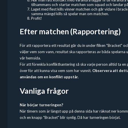
När man fått kontakt med varandra lägger ni till varandra 
tillsammans och startar matchen som squad och landar på o
Laget med flest kills vinner matchen och går vidare i bra
samma mängd kills så spelar man om matchen.
Profit!
Efter matchen (Rapportering)
För att rapportera ett resultat går du in under fliken "Bracket" o
väljer vem som vann, resultat ska rapporteras av båda spelarna 
vår hemsida.
För att förenkla konflikthantering så ska varje person alltid ta e
över för att kunna visa vem som har vunnit.
Observera att dett
användas om en konflikt uppstår.
Vanliga frågor
När börjar turneringen?
När timern som är längst upp på denna sida har räknat ner komm
och en knapp "Bracket" blir synlig. Då har turneringen börjat.