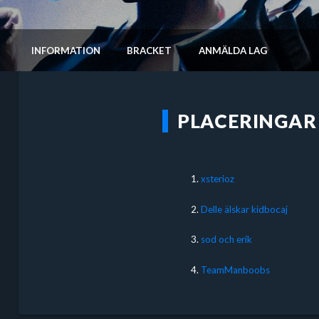
INFORMATION
BRACKET
ANMÄLDA LAG
PLACERINGAR
1.
xsterioz
2.
Delle älskar kidbocaj
3.
sod och erik
4.
TeamManboobs