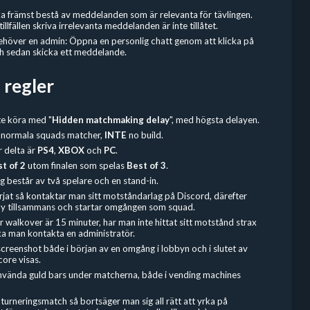
a främst bestå av meddelanden som är relevanta för tävlingen.
llfällen skriva irrelevanta meddelanden är inte tillåtet.
behöver en admin: Öppna en personlig chatt genom att klicka på
och sedan skicka ett meddelande.
 regler
te köra med "
Hidden
matchmaking delay
", med högsta delayen.
 normala squads matcher,
INTE
no build.
r delta är
PS4
,
XBOX
och
PC
.
t of 2
utom finalen som spelas
Best of 3
.
g består av två spelare och en stand-in.
rjat så kontaktar man sitt motståndarlag på Discord, därefter
bby tillsammans och startar omgången som squad.
r walkover är 15 minuter, har man inte hittat sitt motstånd strax
ka man kontakta en administratör.
screenshot både i början av en omgång i lobbyn och i slutet av
core visas.
t använda guld bars under matcherna, både i vending machines
urneringsmatch så bortsäger man sig all rätt att yrka på