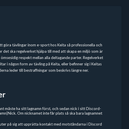
 att göra tävlingar inom e-sport hos Keita så professionella och
r det ska regelverket hjälpa till med att skapa en miljö som är
en ömsesidig respekt mellan alla deltagande parter. Regelverket
tar i någon form av tävling på Keita, eller befinner sig i Keitas
erna leder till bestraffningar som beskrivs längre ner.
er
nt måste ha sitt lagnamn först, och sedan nick i sitt Discord-
amn|Nick. Om nicknamet inte får plats så ska bara lagnamnet
uter på sig att upprätta kontakt med motståndarna i Discord