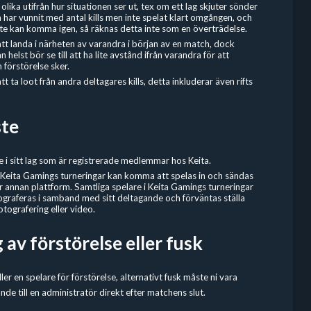
olika utifrån hur situationen ser ut, tex om ett lag skjuter sönder
har vunnit med antal kills men inte spelat klart omgången, och
te kan komma igen, så räknas detta inte som en överträdelse.
att landa i närheten av varandra i början av en match, dock
helst bör se till att ha lite avstånd ifrån varandra för att
 förstörelse sker.
att ta loot från andra deltagares kills, detta inkluderar även rifts
ste
e i sitt lag som är registrerade medlemmar hos Keita.
 Keita Gamings turneringar kan komma att spelas in och sändas
ler annan plattform. Samtliga spelare i Keita Gamings turneringar
graferas i samband med sitt deltagande och förväntas ställa
otografering eller video.
av förstörelse eller fusk
ller en spelare för förstörelse, alternativt fusk måste ni vara
nde till en administratör direkt efter matchens slut.