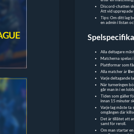
Discord-chatten sk
Att vid upprepade ti
Tips: Om ditt lag 
en admin i listan 
Spelspecifika
Alla deltagare mås
Matcherna spelas i
Plattformar som få
Alla matcher är
Bes
Varje deltagande la
När turneringen bö
går man in i en lo
Tiden som gäller fö
innan 15 minuter s
Varje lag måste ta 
omgången där kills
Det är tillåtet at
samt för reroll.
Om man startar en t