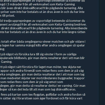
Vid andra upprepningen av osportsligt beteende så kommer du
tängd i 3 månader från all verkmsahet som Keita-Gaming
 blir även direkt diskvalificerad från pågående turnering. Alla
priser som inte har betalats ut än dras även in och du har inte
 till priset.
Vid tredje upprepningen av osportsligt beteende så kommer du
manent avstängd från all verkmsahet som Keita-Gaming bedriver.
 direkt diskvalificerad från pågående turnering. Alla innestående
nte har betalats ut än dras även in och du har inte längre rätten
ls totalt efter båda omgångarna vinner matchen och går vidare i
 lagen har samma mängd kills efter andra omgången så spelar
ång.
t på något vis försöka lura till sig vinster i form av oärliga
ipulerade bildbevis, gör man detta resulterar det i att man blir
a Gaming.
 att på något sätt förstöra för laget man möter, tex skjuta ner
rappor och andra föremål som redan finns som dem är på väg
ka omgången, gör man detta resulterar det i att man som lag
m man medvetet skjuter ner motståndarens byggnader, trappor
l som redan finns som dem är på väg emot som
ngen, gör man detta så resulterar detta i en varning. Gör man
ger så kan det leda till att man som lag diskvalificeras.
inns på kartan som tex flygplan, golfbilar och andra fordon så
 sätter sig i förarsitsen som äger fordonet och får köra vart