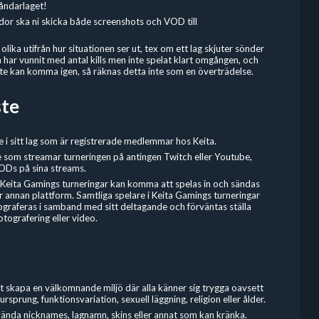
åndarlaget!
dor ska ni skicka både screenshots och VOD till
olika utifrån hur situationen ser ut, tex om ett lag skjuter sönder
har vunnit med antal kills men inte spelat klart omgången, och
te kan komma igen, så räknas detta inte som en överträdelse.
ste
e i sitt lag som är registrerade medlemmar hos Keita.
e som streamar turneringen på antingen Twitch eller Youtube,
ODs på sina streams.
 Keita Gamings turneringar kan komma att spelas in och sändas
ler annan plattform. Samtliga spelare i Keita Gamings turneringar
graferas i samband med sitt deltagande och förväntas ställa
otografering eller video.
tt skapa en välkomnande miljö där alla känner sig trygga oavsett
ursprung, funktionsvariation, sexuell läggning, religion eller ålder.
vända nicknames, lagnamn, skins eller annat som kan kränka.