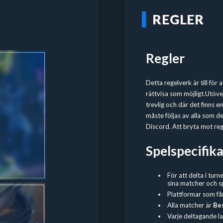
REGLER
Regler
Detta regelverk är till för
rättvisa som möjligt.Utöver
trevlig och där det finns 
måste följas av alla som del
Discord. Att bryta mot regl
Spelspecifika
För att delta i turn
sina matcher och 
Plattformar som få
Alla matcher är
Bes
Varje deltagande la