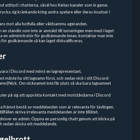
od attityd i chatterna, såväl hos Keitas kanaler som in game.
trycka sig kränkande kring andra spelare eller deras insatser i
ans mot alla hotfulla eller våldsamma ageranden.
en standin som inte är anmäld till turneringen men med i laget
 en administratör för godkännande innan, kontaktar man inte
 för godkännande så kan laget diskvalificeras.
er
rvara i Discord med minst en lagrepresentant.
nt måste ha sitt lagnamn först, och sedan nick i sitt Discord-
amn|Nick. Om nicknamet inte får plats så ska bara lagnamnet
uter på sig att upprätta kontakt med motståndarna i Discord
a främst bestå av meddelanden som är relevanta för tävlingen.
llfällen skriva irrelevanta meddelanden är inte tillåtet.
behöver en admin: Öppna en personlig chatt genom att klicka på
och sedan skicka ett meddelande.
egelbrott