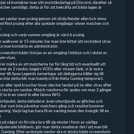
rjat så kontaktar man sitt motståndarlag på Discord, därefter så
tcher samtidigt, detta är för att bekräfta att båda lagen är
hen samlar man poäng genom att döda fiender eller/och vinna
d flest poäng efter alla spelade omgångar vinner matchen och
.
 1 poäng och varje vunnen omgång är värd 6 poäng.
r walkover är 15 minuter, har man inte hittat sitt motstånd strax
ka man kontakta en administratör.
screenshot både i början av en omgång i lobbyn och i slutet av
en visas.
rer märka av att matcherna tar för lång tid och eventuellt att
 mer än 2 rundor, begärs VODs eller stream-länk, vi är extra
r till Apex Legends turneringar att deltagarna håller sig till
n inte detta blir man bannlyst från Keita Gaming temporärt.
r eller spel kraschar innan den har landat på ön eller strax efter
an starta om rundan. Match-rundorna får spelas om max 2 gånger
tt ta in en stand-in eller lämna W/O.
 förbjudet, detta inkluderar även utnyttjande av glitches och
tchar som inte påverkar matchens gång och resultat kommer
varning. Varje lag kan bara få en varning innan den övergår till en
.
t på något vis försöka lura till sig vinster i form av oärliga
ipulerade bildbevis, gör man detta resulterar det i att man blir
a Gaming. Efter avslutade rundor ska ni skicka både screenshots