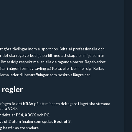
 att göra tävlingar inom e-sport hos Keita så professionella och
 det ska regelverket hjälpa till med att skapa en miljö som är
en ömsesidig respekt mellan alla deltagande parter. Regelverket
tar i någon form av tävling på Keita, eller befinner sig i Keitas
erna leder till bestraffningar som beskrivs längre ner.
 regler
eringen är det
KRAV
på att minst en deltagare i laget ska streama
spara VOD.
r delta är
PS4
,
XBOX
och
PC
.
t of 2
utom finalen som spelas
Best of 3
.
g består av tre spelare.