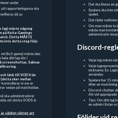
ptener under
Det ska finnas en g
r att rapporteringarna ska
Spelare ska inte ut
verifieras då av
spelet.
Det råder nolltoler
Om man måste ta in 
e lag) måste någong
måste man kontakta
an på Keita-Gamings
administratör innan
a match. Detta MÅSTE
Om inte detta steg följs
Discord-regl
r i ett Bo3-game) måste den
hela ditt lag dör i
Varje lag måste nä
å screenshottas. Saknas
Varje lagrepresenta
lificering.
nickname. Ex. Lagn
användas
 och länk till VOD från
 (detta sker mellan
Spelare har 15 min
 kontrollerar ni om er
efter en matchning.
rterar sedan på matchsidan.
Discord-chatten sk
Att vid upprepade ti
 så ska administratörer
Tips: Om ditt lag 
redda att skicka VODS &
en admin i listan 
 är väldigt viktigt att
Följder vid r