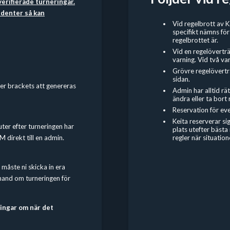
verifierade turneringar.
cidenter så kan
Vid regelbrott av K
specifikt nämns för
regelbrottet är.
Vid en regelöverträd
varning. Vid två var
Grövre regelöverträ
sidan.
er brackets att genereras
Admin har alltid rä
ändra eller ta bort
Reservation för eve
Keita reserverar si
ter efter turneringen har
plats utefter bästa
M direkt till en admin.
regler när situatio
 måste ni skicka in era
 hand om turneringen för
ringar om när det