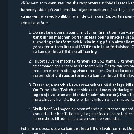
väljer vem som vann, resultat ska rapporteras av båda lagens ka
turneringssidan på vår hemsida. Följande punkter måste följas fö
kunna verifieras vid konflikt mellan de två lagen. Rapporteringen 
administratörer.
De spelare som streamar matchen (minst en från varj
gång innan matchen börjar spelas öppna bracket-sid
turneringsplattform och klicka in sig på sin aktuell
göras för att verifiera att VOD:en inte är förfalskad. 
så kan det leda till diskvalificering
I slutet av varje match (2 gånger i ett Bo2-game, 3 gånge
streamande spelaren visa sitt teams kills. Detta kan ses om 
matchen eller om ditt lag vinner matchen.
Detta ska ocks
screenshot vid rapportering så kan det leda till diskva
Efter varje match så ska screenshots på ditt lags kills
YouTube eller Twitch att skickas till motståndarlaget
lagen själva, utan att blanda in administratör).
Därefter
motståndare har fått fler eller färre kills än er och rappo
Skulle konflikt i någon av ovanstående punkter att uppstå
kontaktas för konfliktlösning. Lagen måste då vara förbe
screenshots till administratören som de kontaktar.
Följs inte dessa steg så kan det leda till diskvalificering. Det