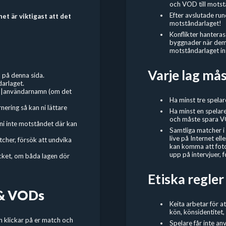
och VOD till motst
Efter avslutade run
t är viktigast att det
motståndarlaget!
Konflikter hanteras 
byggnader när dem 
motståndarlaget in
Varje lag må
 på denna sida.
arlaget.
n|användarnamn (om det
Ha minst tre spelar
ering så kan ni lättare
Ha minst en spelar
och måste spara V
 ni inte motståndet där kan
Samtliga matcher i
live på Internet el
cher, försök att undvika
kan komma att foto
upp på intervjuer, f
acket, om båda lagen dör
Etiska regler
 & VODs
Keita arbetar för a
kön, könsidentitet, 
ch klickar på er match och
Spelare får inte an