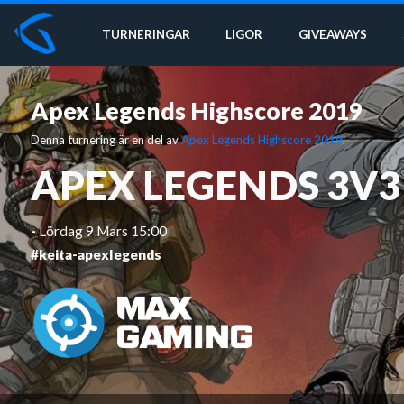
TURNERINGAR
LIGOR
GIVEAWAYS
Apex Legends Highscore 2019
Denna turnering är en del av
Apex Legends Highscore 2019
.
APEX LEGENDS 3V3
-
Lördag 9 Mars 15:00
#keita-apexlegends