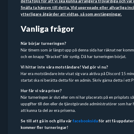
detta följs för att vi ska kunna arrangera trovärdiga och väl 
Snälla ta hänsyn till detta. Vid upprepade eller allvarliga in
ytterligare åtgärder att vidtas, så som avstängningar.
Vanliga frågor
När börjar turneringen?
När timern som är längst upp på denna sida har räknat ner komm
och en knapp "Bracket" blir synlig. Då har turneringen börjat.
Vi hittar inte våra motståndare! Vad gör vi nu?
Har era motståndare inte visat sig vara aktiva på Discord 15 minu
startat ska ni berätta detta för en admin. Skriv gärna detta i ett P
Hur får vi våra priser?
När turneringen är slut eller om ni har placerats på en prisplats så
uppgifter till den eller de tjänstgörande administratörer som har
att kunna ta del av era priserna.
Se till att gå in och gilla vår
facebooksida
för att få uppdate
kommer fler turneringar!