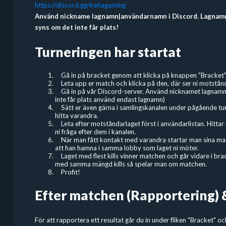
https://discord.gg/keitagaming
Använd nickname lagnamn|användarnamn i Discord. Lagnamne
syns om det inte får plats!
Turneringen har startat
Gå in på bracket genom att klicka på knappen "Bracket"
Leta upp er match och klicka på den, där ser ni motstånd
Gå in på vår Discord-server. Använd nicknamet lagnam
inte får plats använd endast lagnamn)
Sätt er även gärna i samlingskanalen under pågående turn
hitta varandra.
Leta efter motståndarlaget först i användarlistan. Hittar
ni fråga efter dem i kanalen.
När man fått kontakt med varandra startar man sina mat
att han hamna i samma lobby som laget ni möter.
Laget med flest kills vinner matchen och går vidare i br
med samma mängd kills så spelar man om matchen.
Profit!
Efter matchen (Rapportering)
För att rapportera ett resultat går du in under fliken "Bracket" o