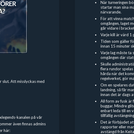
När turneringen bö
startar man sina ma
närvarande.
För att vinna matc
omgången, laget me
går vidare i bracket
Varje kill är värd
Tiden som gäller fö
innan 15 minuter s
Varje lag måste ta 
omgången där stats
Skulle administratö
flera rundor spelas
hårda när det komme
regelverket, gör ma
är slut. Att misslyckas med
Om en spelares dato
landning, så får m
innan det är dags a
All form av fusk är
buggar. Mindre gli
enbart leda till en 
tillfällig avstängning
pexlegends-kanalen på vår
Det är förbjudet
at
 kommer även finnas admins
rapporter eller man
er här:
avstängd från Keit