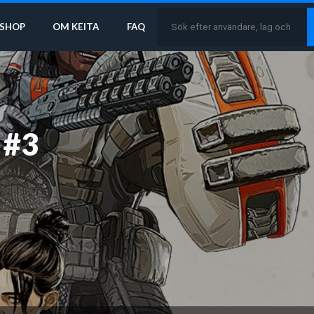
SHOP
OM KEITA
FAQ
 #3