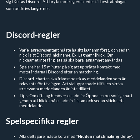
sig i Keitas Discord. Att bryta mot reglerna leder till bestraffningar
som beskrivs längre ner.
Discord-regler
Varje lagrepresentant måste ha sitt lagnamn först, och sedan
nick i sitt Discord-nickname. Ex. Lagnamn|Nick. Om
nicknamet inte får plats så ska bara lagnamnet användas
Spelare har 15 minuter på sig att upprätta kontakt med
motståndarna i Discord efter en matchning.
Discord-chatten ska främst bestå av meddelanden som är
relevanta för tävlingen. Att vid upprepade tillfällen skriva
irrelevanta meddelanden är inte tillåtet.
Tips: Om ditt lag behöver en admin: Öppna en personlig chatt
genom att klicka på en admin i listan och sedan skicka ett
meddelande.
Spelspecifika regler
Alla deltagare måste köra med "
Hidden
matchmaking delay
",