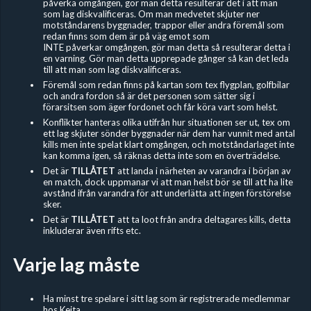
påverka omgången, gör man detta resulterar det i att man
som lag diskvalificeras. Om man medvetet skjuter ner
motståndarens byggnader, trappor eller andra föremål som
redan finns som dem är på väg emot som
INTE påverkar omgången, gör man detta så resulterar detta i
en varning. Gör man detta upprepade gånger så kan det leda
till att man som lag diskvalificeras.
Föremål som redan finns på kartan som tex flygplan, golfbilar
och andra fordon så är det personen som sätter sig i
förarsitsen som äger fordonet och får köra vart som helst.
Konflikter hanteras olika utifrån hur situationen ser ut, tex om
ett lag skjuter sönder byggnader när dem har vunnit med antal
kills men inte spelat klart omgången, och motståndarlaget inte
kan komma igen, så räknas detta inte som en överträdelse.
Det är
TILLÅTET
att landa i närheten av varandra i början av
en match, dock uppmanar vi att man helst bör se till att ha lite
avstånd ifrån varandra för att underlätta att ingen förstörelse
sker.
Det är
TILLÅTET
att ta loot från andra deltagares kills, detta
inkluderar även rifts etc.
Varje lag måste
Ha minst tre spelare i sitt lag som är registrerade medlemmar
hos Keita.