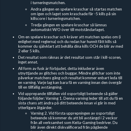
i turneringsmatchen.
Andra gången en spelare kraschar så startas matchen
om igen och laget som kraschade får -5 kills på sin
killscore i turneringsmatchen.
Tredje gången en spelare kraschar så lämnas
automatiskt W/O över till motståndarlaget.
Om en spelare kraschar och kräver att matchen spelas om (i
enlighet med reglerna) och du redan har hunnit fått kills så
kommer du självklart att behålla dina kills OCH de blir av med
2 eller 5 kills.
Det resultat som räknas är det resultat som står i kill-scoren,
inget annat.
All form av fusk är förbjudet, detta inkluderar även
utnyttjande av glitches och buggar. Mindre glitchar som inte
påverkar matchens gång och resultat kommer enbart leda till
en varning. Varje lag kan bara få en varning innan den övergår
till en tillfällig avstängning.
Vid upprepande tillfällen vid osportsligt beteende så gäller
följande följder: Varning 1. Denna varning leder till att du få en
sista chans att ändra på ditt beteende innan vi går in med
ytterligare åtgärder.
Varning 2. Vid första upprepningen av osportsligt
beteende så kommer du att bli avstängd i 2 veckor
från all verksamhet som Keita-Gaming bedriver. Du
blir även direkt diskvalificerad från pågående