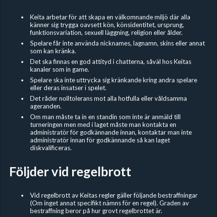
Keita arbetar för att skapa en välkomnande miljö där alla
känner sig trygga oavsett kön, könsidentitet, ursprung,
funktionsvariation, sexuell läggning, religion eller ålder.
Spelare får inte använda nicknames, lagnamn, skins eller annat
som kan kränka.
Det ska finnas en god attityd i chatterna, såväl hos Keitas
kanaler som in game.
Spelare ska inte uttrycka sig kränkande kring andra spelare
eller deras insatser i spelet.
Det råder nolltolerans mot alla hotfulla eller våldsamma
ageranden.
Om man måste ta in en standin som inte är anmäld till
turneringen men med i laget måste man kontakta en
administratör för godkännande innan, kontaktar man inte
administratör innan för godkännande så kan laget
diskvalificeras.
Följder vid regelbrott
Vid regelbrott av Keitas regler gäller följande bestraffningar
(Om inget annat specifikt nämns för en regel). Graden av
bestraffning beror på hur grovt regelbrottet är.