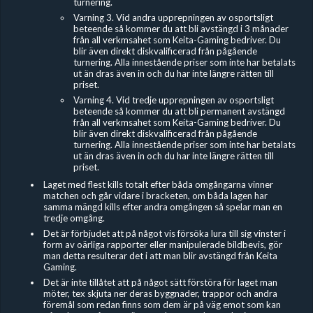
turnering.
Varning 3. Vid andra upprepningen av osportsligt
beteende så kommer du att bli avstängd i 3 månader
från all verkmsahet som Keita-Gaming bedriver. Du
blir även direkt diskvalificerad från pågående
turnering. Alla innestående priser som inte har betalats
ut än dras även in och du har inte längre rätten till
priset.
Varning 4. Vid tredje upprepningen av osportsligt
beteende så kommer du att bli permanent avstängd
från all verkmsahet som Keita-Gaming bedriver. Du
blir även direkt diskvalificerad från pågående
turnering. Alla innestående priser som inte har betalats
ut än dras även in och du har inte längre rätten till
priset.
Laget med flest kills totalt efter båda omgångarna vinner
matchen och går vidare i bracketen, om båda lagen har
samma mängd kills efter andra omgången så spelar man en
tredje omgång.
Det är förbjudet
att på något vis försöka lura till sig vinster i
form av oärliga rapporter eller manipulerade bildbevis, gör
man detta resulterar det i att man blir avstängd från Keita
Gaming.
Det är inte tillåtet att på något sätt förstöra för laget man
möter, tex skjuta ner deras byggnader, trappor och andra
föremål som redan finns som dem är på väg emot som kan