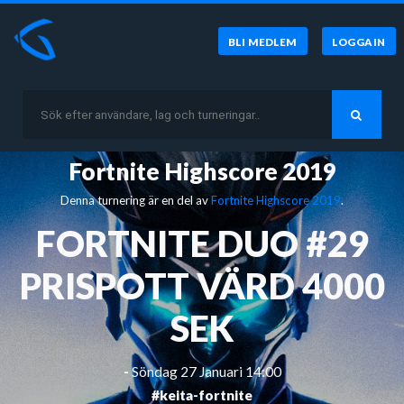
BLI MEDLEM
LOGGA IN
Fortnite Highscore 2019
Denna turnering är en del av
Fortnite Highscore 2019
.
FORTNITE DUO #29
PRISPOTT VÄRD 4000
SEK
-
Söndag 27 Januari 14:00
#keita-fortnite