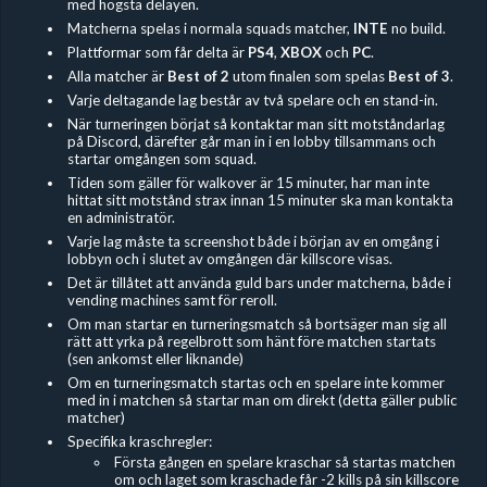
med högsta delayen.
Matcherna spelas i normala squads matcher,
INTE
no build.
Plattformar som får delta är
PS4
,
XBOX
och
PC
.
Alla matcher är
Best of 2
utom finalen som spelas
Best of 3
.
Varje deltagande lag består av två spelare och en stand-in.
När turneringen börjat så kontaktar man sitt motståndarlag
på Discord, därefter går man in i en lobby tillsammans och
startar omgången som squad.
Tiden som gäller för walkover är 15 minuter, har man inte
hittat sitt motstånd strax innan 15 minuter ska man kontakta
en administratör.
Varje lag måste ta screenshot både i början av en omgång i
lobbyn och i slutet av omgången där killscore visas.
Det är tillåtet att använda guld bars under matcherna, både i
vending machines samt för reroll.
Om man startar en turneringsmatch så bortsäger man sig all
rätt att yrka på regelbrott som hänt före matchen startats
(sen ankomst eller liknande)
Om en turneringsmatch startas och en spelare inte kommer
med in i matchen så startar man om direkt (detta gäller public
matcher)
Specifika kraschregler:
Första gången en spelare kraschar så startas matchen
om och laget som kraschade får -2 kills på sin killscore