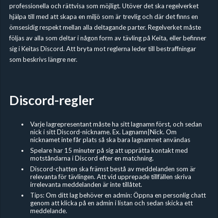
professionella och rättvisa som möjligt. Utöver det ska regelverket
hjälpa till med att skapa en miljö som är trevlig och där det finns en
ömsesidig respekt mellan alla deltagande parter. Regelverket måste
följas av alla som deltar i någon form av tävling på Keita, eller befinner
sig i Keitas Discord. Att bryta mot reglerna leder till bestraffningar
som beskrivs längre ner.
Discord-regler
Varje lagrepresentant måste ha sitt lagnamn först, och sedan
nick i sitt Discord-nickname. Ex. Lagnamn|Nick. Om
nicknamet inte får plats så ska bara lagnamnet användas
Spelare har 15 minuter på sig att upprätta kontakt med
motståndarna i Discord efter en matchning.
Discord-chatten ska främst bestå av meddelanden som är
relevanta för tävlingen. Att vid upprepade tillfällen skriva
irrelevanta meddelanden är inte tillåtet.
Tips: Om ditt lag behöver en admin: Öppna en personlig chatt
genom att klicka på en admin i listan och sedan skicka ett
meddelande.