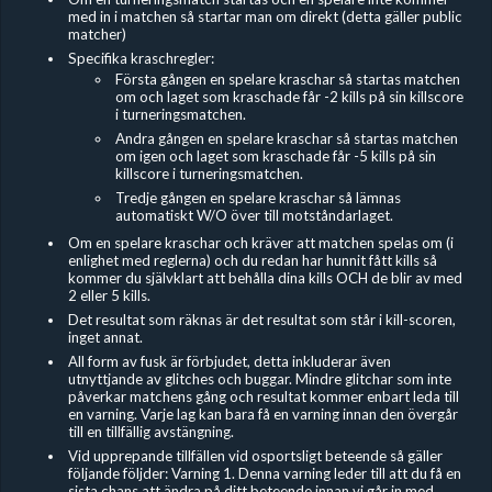
med in i matchen så startar man om direkt (detta gäller public
matcher)
Specifika kraschregler:
Första gången en spelare kraschar så startas matchen
om och laget som kraschade får -2 kills på sin killscore
i turneringsmatchen.
Andra gången en spelare kraschar så startas matchen
om igen och laget som kraschade får -5 kills på sin
killscore i turneringsmatchen.
Tredje gången en spelare kraschar så lämnas
automatiskt W/O över till motståndarlaget.
Om en spelare kraschar och kräver att matchen spelas om (i
enlighet med reglerna) och du redan har hunnit fått kills så
kommer du självklart att behålla dina kills OCH de blir av med
2 eller 5 kills.
Det resultat som räknas är det resultat som står i kill-scoren,
inget annat.
All form av fusk är förbjudet, detta inkluderar även
utnyttjande av glitches och buggar. Mindre glitchar som inte
påverkar matchens gång och resultat kommer enbart leda till
en varning. Varje lag kan bara få en varning innan den övergår
till en tillfällig avstängning.
Vid upprepande tillfällen vid osportsligt beteende så gäller
följande följder: Varning 1. Denna varning leder till att du få en
sista chans att ändra på ditt beteende innan vi går in med