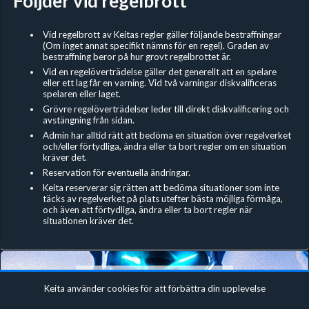
Följder vid regelbrott
Vid regelbrott av Keitas regler gäller följande bestraffningar
(Om inget annat specifikt nämns för en regel). Graden av
bestraffning beror på hur grovt regelbrottet är.
Vid en regelöverträdelse gäller det generellt att en spelare
eller ett lag får en varning. Vid två varningar diskvalificeras
spelaren eller laget.
Grövre regelöverträdelser leder till direkt diskvalificering och
avstängning från sidan.
Admin har alltid rätt att bedöma en situation över regelverket
och/eller förtydliga, ändra eller ta bort regler om en situation
kräver det.
Reservation för eventuella ändringar.
Keita reserverar sig rätten att bedöma situationer som inte
täcks av regelverket på plats utefter bästa möjliga förmåga,
och även att förtydliga, ändra eller ta bort regler när
situationen kräver det.
Keita använder cookies för att förbättra din upplevelse
Fortnite Zone War Duos #4