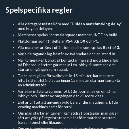
Spelspecifika regler
Alla deltagare måste köra med "
Hidden
matchmaking delay
",
med högsta delayen.
Matcherna spelas i normala squads matcher,
INTE
no build.
Plattformar som får delta är
PS4
,
XBOX
och
PC
.
Alla matcher är
Best of 2
utom finalen som spelas
Best of 3
.
Varje deltagande lag består av två spelare och en stand-in.
När turneringen börjat så kontaktar man sitt motståndarlag
på Discord, därefter går man in i en lobby tillsammans och
startar omgången som squad.
Tiden som gäller för walkover är 15 minuter, har man inte
hittat sitt motstånd strax innan 15 minuter ska man kontakta
en administratör.
Varje lag måste ta screenshot både i början av en omgång i
lobbyn och i slutet av omgången där killscore visas.
Det är tillåtet att använda guld bars under matcherna, både i
vending machines samt för reroll.
Om man startar en turneringsmatch så bortsäger man sig all
rätt att yrka på regelbrott som hänt före matchen startats
(sen ankomst eller liknande)
Om en turneringsmatch startas och en spelare inte kommer