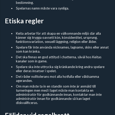
bedömning.
Spelarnas namn måste vara synliga.
Etiska regler
Keita arbetar för att skapa en välkomnande miljö där alla
känner sig trygga oavsett kön, könsidentitet, ursprung,
funktionsvariation, sexuell läggning, religion eller ålder.
Spelare får inte använda nicknames, lagnamn, skins eller annat
som kan kränka.
Det ska finnas en god attityd i chatterna, såväl hos Keitas
kanaler som in game.
Spelare ska inte uttrycka sig kränkande kring andra spelare
eller deras insatser i spelet.
Det råder nolltolerans mot alla hotfulla eller våldsamma
ageranden.
Om man måste ta in en standin som inte är anmäld till
turneringen men med i laget måste man kontakta en
administratör för godkännande innan, kontaktar man inte
administratör innan för godkännande så kan laget
diskvalificeras.