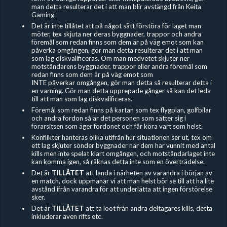
man detta resulterar det i att man blir avstängd från Keita
Gaming.
Det är inte tillåtet att på något sätt förstöra för laget man
möter, tex skjuta ner deras byggnader, trappor och andra
föremål som redan finns som dem är på väg emot som kan
påverka omgången, gör man detta resulterar det i att man
som lag diskvalificeras. Om man medvetet skjuter ner
motståndarens byggnader, trappor eller andra föremål som
redan finns som dem är på väg emot som
INTE påverkar omgången, gör man detta så resulterar detta i
en varning. Gör man detta upprepade gånger så kan det leda
till att man som lag diskvalificeras.
Föremål som redan finns på kartan som tex flygplan, golfbilar
och andra fordon så är det personen som sätter sig i
förarsitsen som äger fordonet och får köra vart som helst.
Konflikter hanteras olika utifrån hur situationen ser ut, tex om
ett lag skjuter sönder byggnader när dem har vunnit med antal
kills men inte spelat klart omgången, och motståndarlaget inte
kan komma igen, så räknas detta inte som en överträdelse.
Det är
TILLÅTET
att landa i närheten av varandra i början av
en match, dock uppmanar vi att man helst bör se till att ha lite
avstånd ifrån varandra för att underlätta att ingen förstörelse
sker.
Det är
TILLÅTET
att ta loot från andra deltagares kills, detta
inkluderar även rifts etc.