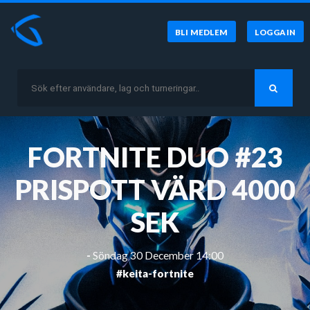
BLI MEDLEM
LOGGA IN
FORTNITE DUO #23
PRISPOTT VÄRD 4000
SEK
-
Söndag 30 December 14:00
#keita-fortnite