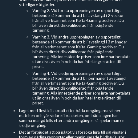
ytterligare åtgärder.
Varning 2. Vid första upprepningen av osportsligt
beteende så kommer du att bli avstängd i 2 veckor
från all verksamhet som Keita-Gaming bedriver. Du
blir även direkt diskvalificerad från pågående
turnering.
Varning 3. Vid andra upprepningen av osportsligt
beteende så kommer du att bli avstängd i 3 månader
från all verkmsahet som Keita-Gaming bedriver. Du
blir även direkt diskvalificerad från pågående
turnering. Alla innestående priser som inte har betalats
ut än dras även in och du har inte längre rätten till
priset.
Varning 4. Vid tredje upprepningen av osportsligt
beteende så kommer du att bli permanent avstängd
från all verkmsahet som Keita-Gaming bedriver. Du
blir även direkt diskvalificerad från pågående
turnering. Alla innestående priser som inte har betalats
ut än dras även in och du har inte längre rätten till
priset.
Laget med flest kills totalt efter båda omgångarna vinner
matchen och går vidare i bracketen, om båda lagen har
samma mängd kills efter andra omgången så spelar man en
tredje omgång.
Det är förbjudet
att på något vis försöka lura till sig vinster i
form av oärliga rapporter eller manipulerade bildbevis, gör