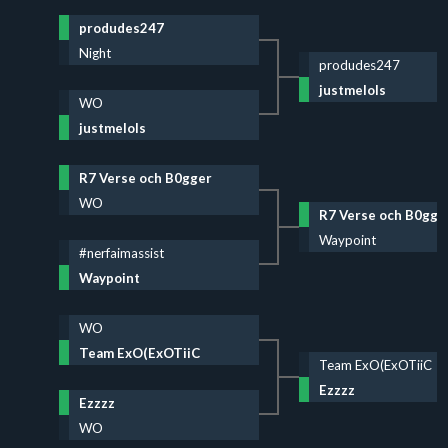
produdes247
Night
produdes247
justmelols
WO
justmelols
R7 Verse och B0gger
WO
R7 Verse och B0gge
Waypoint
#nerfaimassist
Waypoint
WO
Team ExO(ExOTiiC
Team ExO(ExOTiiC
Ezzzz
Ezzzz
WO