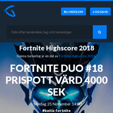
BLI MEDLEM
LOGGA IN
Fortnite Highscore 2018
Denna turnering är en del av
Fortnite Highscore 2018
.
FORTNITE DUO #18
PRISPOTT VÄRD 4000
SEK
-
Söndag 25 November 14:00
#keita-fortnite