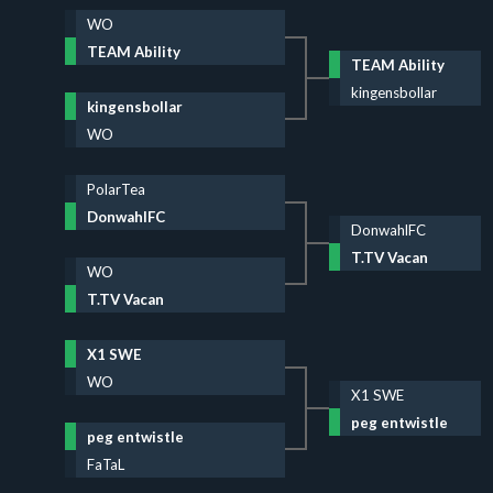
WO
TEAM Ability
TEAM Ability
kingensbollar
kingensbollar
WO
PolarTea
DonwahlFC
DonwahlFC
T.TV Vacan
WO
T.TV Vacan
X1 SWE
WO
X1 SWE
peg entwistle
peg entwistle
FaTaL