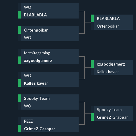
WO
BLABLABLA
BLABLABLA
Ortenpojkar
Ortenpojkar
WO
fortnitegaming
xxgoodgamerz
xxgoodgamerz
Kalles kaviar
WO
Kalles kaviar
Spooky Team
WO
Spooky Team
GrimeZ Grappar
REEE
GrimeZ Grappar