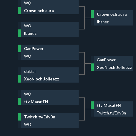
WO
Crown och aura
Crown och aura
Ibanez
WO
Ibanez
GanPower
WO
GanPower
XeoN och Jolleezz
slaktar
XeoN och Jolleezz
WO
ttv MaxatFN
ttv MaxatFN
Twitch.tv/Edv0n
Twitch.tv/Edv0n
WO