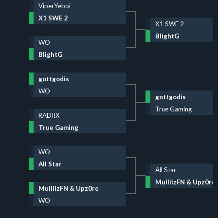
ViperYeboi
X1 SWE 2
X1 SWE 2
BlightG
WO
BlightG
gottgodis
WO
gottgodis
True Gaming
RADIIX
True Gaming
WO
All Star
All Star
MulliizFN & Upz0re
MulliizFN & Upz0re
WO