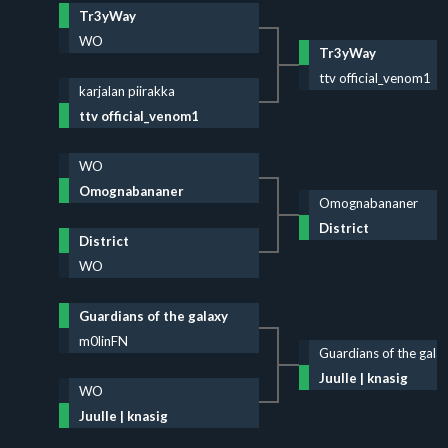
Tr3yWay
WO
Tr3yWay
ttv official_venom1
karjalan piirakka
ttv official_venom1
WO
Omognabananer
Omognabananer
District
District
WO
Guardians of the galaxy
m0linFN
Guardians of the gala
Juulle | knasig
WO
Juulle | knasig