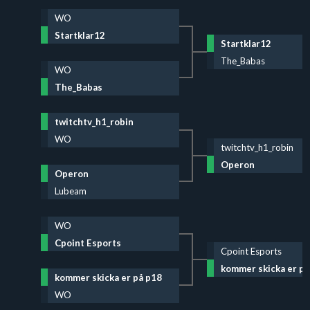
WO
Startklar12
Startklar12
The_Babas
WO
The_Babas
twitchtv_h1_robin
WO
twitchtv_h1_robin
Operon
Operon
Lubeam
WO
Cpoint Esports
Cpoint Esports
kommer skicka er på
kommer skicka er på p18
WO