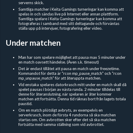
serverns skick.
Samtliga matcher i Keita Gamings turneringar kan komma att
spelas in och sändas live på Internet eller annan plattform.
Samtliga spelare i Keita Gamings turneringar kan komma att
fotograferas i samband med sitt deltagande och förväntas
ställa upp på intervjuer, fotografering eller video.
Under matchen
Man har som spelare möjlighet att pausa max 5 minuter under
en match oavsett händelse. (Även s.k. timeout)
Det är endast tillåtet att pausa en match under freezetime.
Kommandot för detta är "rcon mp_pause_match" och "rcon
mp_unpause_match" för att återuppta matchen.
Vid enstaka spelares datorkrasch mitt under en match skall då
spelet pausas i början av nästa runda. 2 minuter tilldelas till
denne för återanslutning, när spelaren är åter kommer
matchen att fortsätta. Denna tid räknas bort från lagets totala
paustid.
Om en match plötsligt avbryts, av exempelvis en
serverkrasch, inom de första 4 rundorna så ska matchen
startas om. Om avbrotten sker efter det så ska matchen
fortsätta med samma ställning som vid avbrottet.