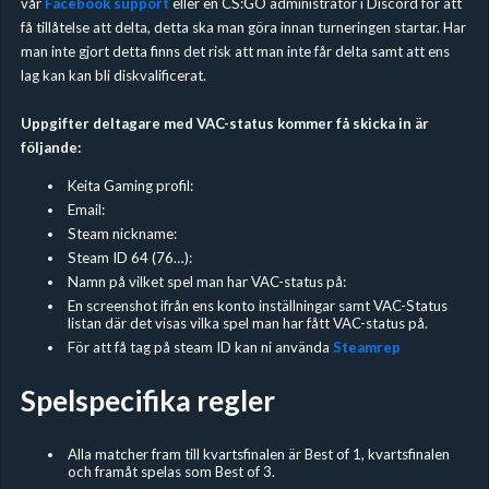
vår
Facebook support
eller en CS:GO administratör i Discord för att
få tillåtelse att delta, detta ska man göra innan turneringen startar. Har
man inte gjort detta finns det risk att man inte får delta samt att ens
lag kan kan bli diskvalificerat.
Uppgifter deltagare med VAC-status kommer få skicka in är
följande:
Keita Gaming profil:
Email:
Steam nickname:
Steam ID 64 (76…):
Namn på vilket spel man har VAC-status på:
En screenshot ifrån ens konto inställningar samt VAC-Status
listan där det visas vilka spel man har fått VAC-status på.
För att få tag på steam ID kan ni använda
Steamrep
Spelspecifika regler
Alla matcher fram till kvartsfinalen är Best of 1, kvartsfinalen
och framåt spelas som Best of 3.