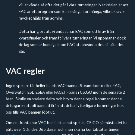
vill använda så ofta det går i våra turneringar. Nackdelen är att
EAC är ett program som kan krångla för många, vilket kräver
mycket hjälp från admins.
Detta har gjort att vi endast har EAC som ett krav från
kvartsfinaler och framåt i våra turneringar. Vi uppmanar dock
de lag som är kunniga inom EAC att använda det så ofta det
går.
VAC regler
Ingen spelare får heller ha ett VAC-bannat Steam-konto eller EAC,
Overwatch, ESL, ESEA eller FACEIT-bans i CS:GO inom de senaste 2
åren. Skulle en spelare delta och bryta denna regel kommer denne
deltagaren att bli bannad ifrån att delta i ytterligare turneringar hos
oss tills VAC bannen löpt ut.
Om ens konto har VAC ban i ett annat spel än CS:GO så måste det ha
gått över 1 år, dvs 365 dagar och man ska ha kontaktat antingen