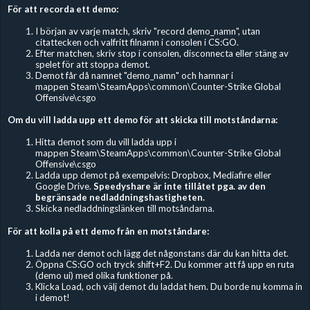
För att recorda ett demo:
I början av varje match, skriv "record demo_namn", utan
citattecken och valfritt filnamn i consolen i CS:GO.
Efter matchen, skriv stop i consolen, disconnecta eller stäng av
spelet för att stoppa demot.
Demot får då namnet "demo_namn" och hamnar i
mappen Steam\SteamApps\common\Counter-Strike Global
Offensive\csgo
Om du vill ladda upp ett demo för att skicka till motståndarna:
Hitta demot som du vill ladda upp i
mappen Steam\SteamApps\common\Counter-Strike Global
Offensive\csgo
Ladda upp demot på exempelvis: Dropbox, Mediafire eller
Google Drive.
Speedyshare är inte tillåtet pga. av den
begränsade nedladdningshastigheten.
Skicka nedladdningslänken till motsåndarna.
För att kolla på ett demo från en motståndare:
Ladda ner demot och lägg det någonstans där du kan hitta det.
Öppna CS:GO och tryck shift+F2. Du kommer att få upp en ruta
(demo ui) med olika funktioner på.
Klicka Load, och välj demot du laddat hem. Du borde nu komma in
i demot!