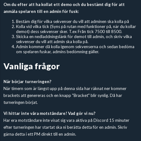
Om du efter att ha kollat ett demo och du bestämt dig för att
anmäla spelaren till en admin för fusk:
Bestäm dig för vilka sekvenser du vill att adminen ska kolla på
Kolla vid vilka tick (Syns på rutan med funktioner på, när du kollar
demot) dess sekvenser sker. T.ex Från tick 7500 till 8500.
Skicka en nedladdningslänk för demot till admin, och skriv vilka
sekvenser du vill att admin ska kolla på.
Admin kommer då kolla igenom sekvenserna och sedan bedöma
om spelaren fuskar, admins bedömning gäller.
Vanliga frågor
När börjar turneringen?
När timern som är längst upp på denna sida har räknat ner kommer
brackets att genereras och en knapp "Bracket" blir synlig. Då har
turneringen börjat.
Vi hittar inte våra motståndare! Vad gör vi nu?
Har era motståndare inte visat sig vara aktiva på Discord 15 minuter
efter turneringen har startat ska ni berätta detta för en admin. Skriv
gärna detta i ett PM direkt till en admin.