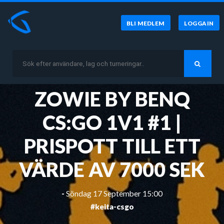
BLI MEDLEM
LOGGA IN
ZOWIE BY BENQ
CS:GO 1V1 #1 |
PRISPOTT TILL ETT
VÄRDE AV 7000 SEK
-
Söndag 17 September 15:00
#keita-csgo