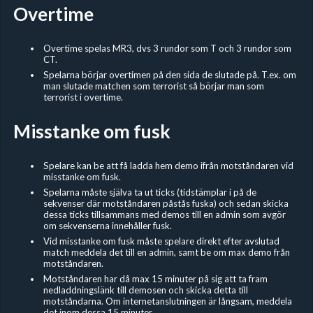
Overtime
Overtime spelas MR3, dvs 3 rundor som T och 3 rundor som
CT.
Spelarna börjar overtimen på den sida de slutade på. T.ex. om
man slutade matchen som terrorist så börjar man som
terrorist i overtime.
Misstanke om fusk
Spelare kan be att få ladda hem demo ifrån motståndaren vid
misstanke om fusk.
Spelarna måste själva ta ut ticks (tidstämplar i på de
sekvenser där motståndaren påstås fuska) och sedan skicka
dessa ticks tillsammans med demos till en admin som avgör
om sekvenserna innehåller fusk.
Vid misstanke om fusk måste spelare direkt efter avslutad
match meddela det till en admin, samt be om max demo från
motståndaren.
Motståndaren har då max 15 minuter på sig att ta fram
nedladdningslänk till demosen och skicka detta till
motståndarna. Om internetanslutningen är långsam, meddela
det inom dessa 15 minuter.