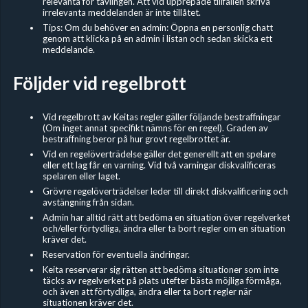
relevanta för tävlingen. Att vid upprepade tillfällen skriva
irrelevanta meddelanden är inte tillåtet.
Tips: Om du behöver en admin: Öppna en personlig chatt
genom att klicka på en admin i listan och sedan skicka ett
meddelande.
Följder vid regelbrott
Vid regelbrott av Keitas regler gäller följande bestraffningar
(Om inget annat specifikt nämns för en regel). Graden av
bestraffning beror på hur grovt regelbrottet är.
Vid en regelöverträdelse gäller det generellt att en spelare
eller ett lag får en varning. Vid två varningar diskvalificeras
spelaren eller laget.
Grövre regelöverträdelser leder till direkt diskvalificering och
avstängning från sidan.
Admin har alltid rätt att bedöma en situation över regelverket
och/eller förtydliga, ändra eller ta bort regler om en situation
kräver det.
Reservation för eventuella ändringar.
Keita reserverar sig rätten att bedöma situationer som inte
täcks av regelverket på plats utefter bästa möjliga förmåga,
och även att förtydliga, ändra eller ta bort regler när
situationen kräver det.