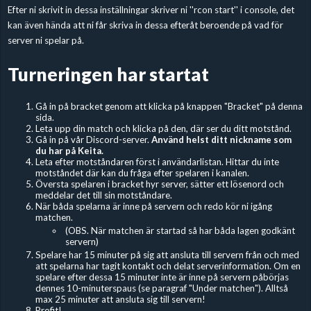
Efter ni skrivit in dessa inställningar skriver ni ''rcon start'' i console, det
kan även hända att ni får skriva in dessa efteråt beroende på vad för
server ni spelar på.
Turneringen har startat
Gå in på bracket genom att klicka på knappen "Bracket" på denna
sida.
Leta upp din match och klicka på den, där ser du ditt motstånd.
Gå in på vår Discord-server.
Använd helst ditt nickname som
du har på Keita.
Leta efter motståndaren först i användarlistan. Hittar du inte
motståndet där kan du fråga efter spelaren i kanalen.
Översta spelaren i bracket hyr server, sätter ett lösenord och
meddelar det till sin motståndare.
När båda spelarna är inne på servern och redo kör ni igång
matchen.
(OBS. När matchen är startad så har båda lagen godkänt
servern)
Spelare har 15 minuter på sig att ansluta till servern från och med
att spelarna har tagit kontakt och delat serverinformation. Om en
spelare efter dessa 15 minuter inte är inne på servern påbörjas
dennes 10-minuterspaus (se paragraf "Under matchen"). Alltså
max 25 minuter att ansluta sig till servern!
Profit!