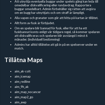
Att utnyttja eventuella buggar under spelets gång kan leda till
omedelbar diskvalificering eller rundavdrag. Rapportera
buggar omedelbart. Admin förbehåller sig rätten att avgöra
om en bugg har utnyttjats och om straff är lämpligt.
Alla vapen och granater som går att hitta på kartan är tillåtet.
Allt form av fusk är förbjudet.
Om en spelare blir bannad för fusk, eller för att ha ett
fuskbannat konto enligt vår tidigare regel, så kommer spelaren
att diskvalificeras och spelaren blir avstängd i minst 6
månader. (individuell bedömning)
Admins har alltid tillåtelse att gå in på en spelserver under en
match.
Tillåtna Maps
aim_ak-colt
aim_icemap
aim_redline
aim_9h_ak
aim_map_nocancer
aim_map2_go
aim_awp