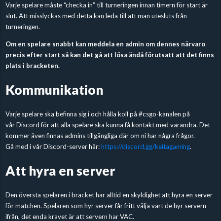
Varje spelare måste “checka in” till turneringen innan timern för start är
slut. Att misslyckas med detta kan leda till att man utesluts från
turneringen.
Om en spelare snabbt kan meddela en admin om dennes närvaro
precis efter start så kan det gå att lösa ändå förutsatt att det finns
plats i bracketen.
Kommunikation
Varje spelare ska befinna sig i och hålla koll på #csgo-kanalen på
vår
Discord
för att alla spelare ska kunna få kontakt med varandra. Det
kommer även finnas admins tillgängliga där om ni har några frågor.
Gå med i vår Discord-server här:
https://discord.gg/
keitagaming
.
Att hyra en server
Den översta spelaren i bracket har alltid en skyldighet att hyra en server
för matchen. Spelaren som hyr server får fritt välja vart de hyr servern
ifrån, det enda kravet är att servern har VAC.