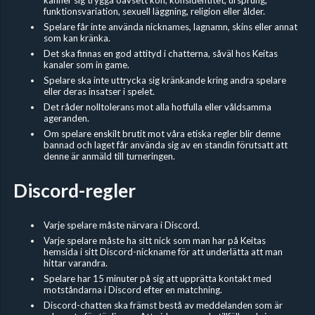
funktionsvariation, sexuell läggning, religion eller ålder.
Spelare får inte använda nicknames, lagnamn, skins eller annat
som kan kränka.
Det ska finnas en god attityd i chatterna, såväl hos Keitas
kanaler som in game.
Spelare ska inte uttrycka sig kränkande kring andra spelare
eller deras insatser i spelet.
Det råder nolltolerans mot alla hotfulla eller våldsamma
ageranden.
Om spelare enskilt brutit mot våra etiska regler blir denne
bannad och laget får använda sig av en standin förutsatt att
denne är anmäld till turneringen.
Discord-regler
Varje spelare måste närvara i Discord.
Varje spelare måste ha sitt nick som man har på Keitas
hemsida i sitt Discord-nickname för att underlätta att man
hittar varandra.
Spelare har 15 minuter på sig att upprätta kontakt med
motståndarna i Discord efter en matchning.
Discord-chatten ska främst bestå av meddelanden som är