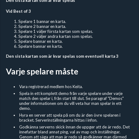
Den sista kartan som är kvar spelas
Vid Best of 3
Spelare 1 bannar en karta.
Spelare 2 bannar en karta.
Spelare 1 väljer första kartan som spelas.
Spelare 2 väljer andra kartan som spelas.
Spelare bannar en karta.
Spelare bannar en karta.
Den sista kartan som är kvar spelas som eventuell karta 3
Varje spelare måste
Vara registrerad medlem hos Keita.
Spela in ett komplett demo från varje spelare under varje
match den spelar i, från start till slut. Se paragraf "Demos"
under informationen om du vill veta hur man spelar in ett
demo.
Hyra en server att spela på om du är den övre spelaren i
bracket. Serverinställningarna hittas i infon.
Godkänna serverns skick innan de uppger att de är redo. Det
innefattar bland annat ping, val av map och inställningar.
Genom att säga att man är redo så godkänner man därmed