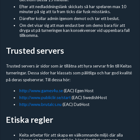
Efter att nedladdningslänk skickats så har spelaren max 10
minuter på sig att ta fram ticks där fusk misstänks.
Därefter kollar admin igenom demot och tar ett beslut.
Om det visar sig att man endast ber om demo bara för att
dryga ut på turneringen kan konsekvenser vid uppenbara fall
tillkomma.
Trusted servers
Trusted servers är sidor som är tillåtna att hyra servrar från till Keitas
turneringar. Dessa sidor har klassats som pålitliga och har god kvalité
på deras spelservrar. Till dessa hör:
http://www.games4u.se
(EAC) Egen Host
http://www.publiclir.se/start
(EAC) SwedishHost
http://www.brutalcs.nu
(EAC) DatHost
Etiska regler
Keita arbetar för att skapa en välkomnande miljö där alla
känner sig trygga oavsett kön, könsidentitet, ursprung,