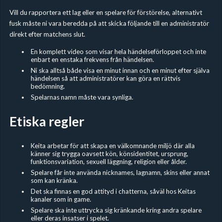
Vill du rapportera ett lag eller en spelare för förstörelse, alternativt
fusk måste ni vara beredda på att skicka följande till en administratör
direkt efter matchens slut.
En komplett video som visar hela händelseförloppet och inte
enbart en enstaka frekvens från händelsen.
Ni ska alltså både visa en minut innan och en minut efter själva
händelsen så att administratörer kan göra en rättvis
bedömning.
Spelarnas namn måste vara synliga.
Etiska regler
Keita arbetar för att skapa en välkomnande miljö där alla
känner sig trygga oavsett kön, könsidentitet, ursprung,
funktionsvariation, sexuell läggning, religion eller ålder.
Spelare får inte använda nicknames, lagnamn, skins eller annat
som kan kränka.
Det ska finnas en god attityd i chatterna, såväl hos Keitas
kanaler som in game.
Spelare ska inte uttrycka sig kränkande kring andra spelare
eller deras insatser i spelet.