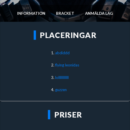
INFORMATION
BRACKET
ANMÄLDA LAG
PLACERINGAR
1.
abdiddd
2.
flying leonidas
3.
lollllllllllll
4.
guzzen
PRISER