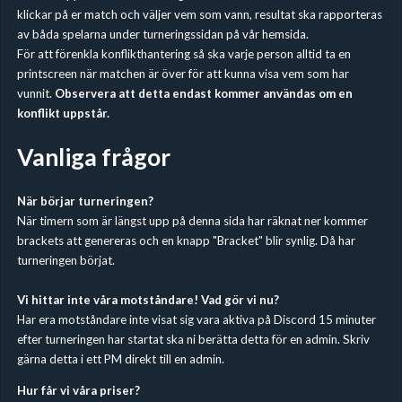
klickar på er match och väljer vem som vann, resultat ska rapporteras
av båda spelarna under turneringssidan på vår hemsida.
För att förenkla konflikthantering så ska varje person alltid ta en
printscreen när matchen är över för att kunna visa vem som har
vunnit.
Observera att detta endast kommer användas om en
konflikt uppstår.
Vanliga frågor
När börjar turneringen?
När timern som är längst upp på denna sida har räknat ner kommer
brackets att genereras och en knapp "Bracket" blir synlig. Då har
turneringen börjat.
Vi hittar inte våra motståndare! Vad gör vi nu?
Har era motståndare inte visat sig vara aktiva på Discord 15 minuter
efter turneringen har startat ska ni berätta detta för en admin. Skriv
gärna detta i ett PM direkt till en admin.
Hur får vi våra priser?