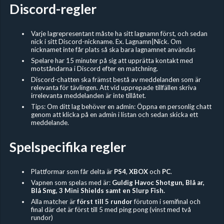
Discord-regler
Varje lagrepresentant måste ha sitt lagnamn först, och sedan
nick i sitt Discord-nickname. Ex. Lagnamn|Nick. Om
nicknamet inte får plats så ska bara lagnamnet användas
Spelare har 15 minuter på sig att upprätta kontakt med
motståndarna i Discord efter en matchning.
Discord-chatten ska främst bestå av meddelanden som är
relevanta för tävlingen. Att vid upprepade tillfällen skriva
irrelevanta meddelanden är inte tillåtet.
Tips: Om ditt lag behöver en admin: Öppna en personlig chatt
genom att klicka på en admin i listan och sedan skicka ett
meddelande.
Spelspecifika regler
Plattformar som får delta är
PS4
,
XBOX
och
PC
.
Vapnen som spelas med är:
Guldig Havoc Shotgun, Blå ar,
Blå Smg, 3 Mini Shields samt en Slurp Fish.
Alla matcher är
först till 5 rundor
förutom i semifinal och
final där det är först till 5 med ping pong (vinst med två
rundor)