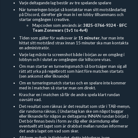
Varje deltagande lag består av tre spelande spelare
När turneringen börjat så kontaktar man sitt motståndarlag
på Discord, därefter går man in i en lobby tillsammans och
startar omgången i creative.
Mapcoden som används är:
3825-0766-9324 - BFC
Team Zonewars (1v1 to 4v4)
Tiden som gäller för walkover är
15 minuter
, har man inte
hittat sitt motstånd strax innan 15 minuter ska man kontakta
en administratör.
Varje lag måste ta screenshot både i början av en omgång i
lobbyn och i slutet av omgången där killscore visas.
Om man startar en turneringsmatch så bortsäger man sig all
rätt att yrka på regelbrott som hänt före matchen startats
(sen ankomst eller liknande)
Om en turneringsmatch startas och en spelare inte kommer
med in i matchen så startar man om direkt.
Kraschar en i matchen så får de andra spela klart rundan
oavsätt vad.
Det resultat som räknas är det resultat som står i TAB-menyn,
där rundorna räknas. ( Undantag kan ske om något buggar
eller liknande för någon av deltagarna INNAN rundan börjat )
Det bör finnas bevis i form av clip eller skärmdump eller
eventuellt att laget som är drabbat mellan rundan informerar
det andra laget om vad som sker.
All form av fusk är förbjudet, detta inkluderar även