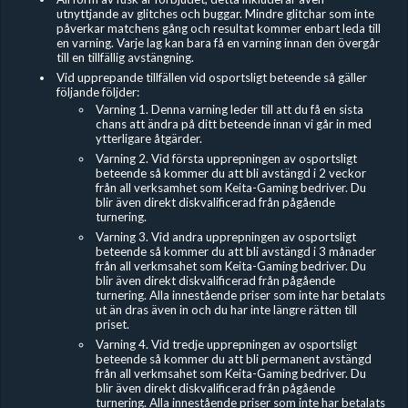
utnyttjande av glitches och buggar. Mindre glitchar som inte
påverkar matchens gång och resultat kommer enbart leda till
en varning. Varje lag kan bara få en varning innan den övergår
till en tillfällig avstängning.
Vid upprepande tillfällen vid osportsligt beteende så gäller
följande följder:
Varning 1. Denna varning leder till att du få en sista
chans att ändra på ditt beteende innan vi går in med
ytterligare åtgärder.
Varning 2. Vid första upprepningen av osportsligt
beteende så kommer du att bli avstängd i 2 veckor
från all verksamhet som Keita-Gaming bedriver. Du
blir även direkt diskvalificerad från pågående
turnering.
Varning 3. Vid andra upprepningen av osportsligt
beteende så kommer du att bli avstängd i 3 månader
från all verkmsahet som Keita-Gaming bedriver. Du
blir även direkt diskvalificerad från pågående
turnering. Alla innestående priser som inte har betalats
ut än dras även in och du har inte längre rätten till
priset.
Varning 4. Vid tredje upprepningen av osportsligt
beteende så kommer du att bli permanent avstängd
från all verkmsahet som Keita-Gaming bedriver. Du
blir även direkt diskvalificerad från pågående
turnering. Alla innestående priser som inte har betalats