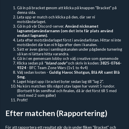
Gå in på bracket genom att klicka på knappen "Bracket" på
denna sida.
Leta upp er match och klicka på den, där ser ni
motståndarlaget.
Gå in på vår Discord-server.
Använd nicknamet
lagnamn|användarnamn (om det inte får plats använd
endast lagnamn).
Leta efter motståndarlaget först i användarlistan. Hittar ni inte
motståndet där kan ni fråga efter dem i kanalen.
Sätt er även gärna i samlingskanalen under pågående turnering
så kan ni lättare hitta varandra.
Gå in i en gemensam lobby och välj creative som gamemode
Klicka sedan på
"Island code"
och skriv in koden:
3825-0766-
9324
- BFC Team Zone Wars (1v1 to 4v4)
Välj sedan looten -
Guldig Havoc Shotgun, Blå AR samt Blå
Smg.
Laget högst upp i bracket byter sedan lag till "lag 2".
Nu körs matchen tills något utav lagen har vunnit 5 rundor.
(Bortsett från semifinal och finalen, då är det först till 5 med
vinst med 2 som gäller)
Profit!
Efter matchen (Rapportering)
För att rapportera ett resultat går du in under fliken "Bracket" och