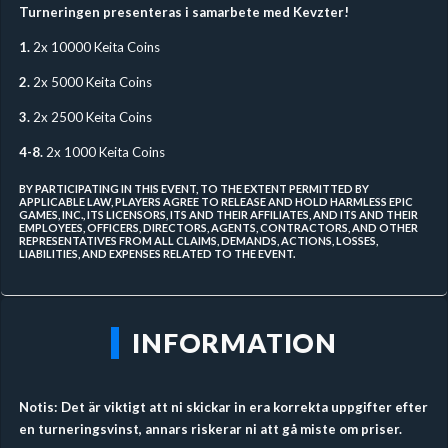
Turneringen presenteras i samarbete med Kevzter!
1.
2x 10000 Keita Coins
2.
2x 5000 Keita Coins
3.
2x 2500 Keita Coins
4-8.
2x 1000 Keita Coins
BY PARTICIPATING IN THIS EVENT, TO THE EXTENT PERMITTED BY
APPLICABLE LAW, PLAYERS AGREE TO RELEASE AND HOLD HARMLESS EPIC
GAMES, INC., ITS LICENSORS, ITS AND THEIR AFFILIATES, AND ITS AND THEIR
EMPLOYEES, OFFICERS, DIRECTORS, AGENTS, CONTRACTORS, AND OTHER
REPRESENTATIVES FROM ALL CLAIMS, DEMANDS, ACTIONS, LOSSES,
LIABILITIES, AND EXPENSES RELATED TO THE EVENT.
INFORMATION
Notis: Det är viktigt att ni skickar in era korrekta uppgifter efter
en turneringsvinst, annars riskerar ni att gå miste om priser.