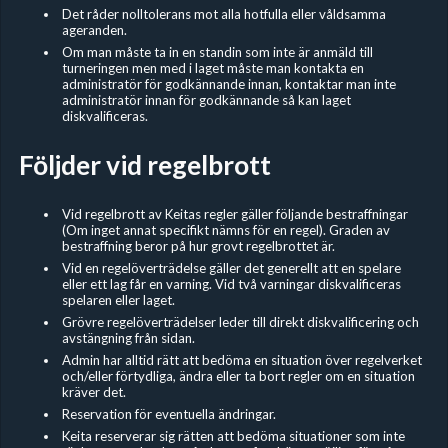
Det råder nolltolerans mot alla hotfulla eller våldsamma
ageranden.
Om man måste ta in en standin som inte är anmäld till
turneringen men med i laget måste man kontakta en
administratör för godkännande innan, kontaktar man inte
administratör innan för godkännande så kan laget
diskvalificeras.
Följder vid regelbrott
Vid regelbrott av Keitas regler gäller följande bestraffningar
(Om inget annat specifikt nämns för en regel). Graden av
bestraffning beror på hur grovt regelbrottet är.
Vid en regelöverträdelse gäller det generellt att en spelare
eller ett lag får en varning. Vid två varningar diskvalificeras
spelaren eller laget.
Grövre regelöverträdelser leder till direkt diskvalificering och
avstängning från sidan.
Admin har alltid rätt att bedöma en situation över regelverket
och/eller förtydliga, ändra eller ta bort regler om en situation
kräver det.
Reservation för eventuella ändringar.
Keita reserverar sig rätten att bedöma situationer som inte