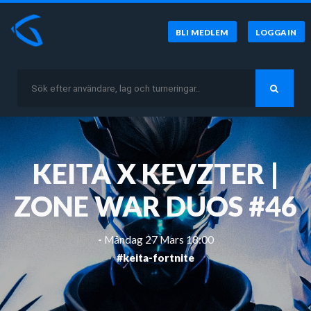
BLI MEDLEM
LOGGA IN
KEITA X KEVZTER |
ZONE WAR DUOS #46
-
Måndag 27 Mars 18:00
#keita-fortnite