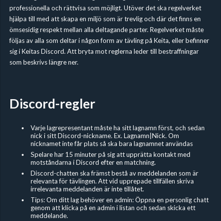
professionella och rättvisa som möjligt. Utöver det ska regelverket
hjälpa till med att skapa en miljö som är trevlig och där det finns en
ömsesidig respekt mellan alla deltagande parter. Regelverket måste
följas av alla som deltar i någon form av tävling på Keita, eller befinner
sig i Keitas Discord. Att bryta mot reglerna leder till bestraffningar
som beskrivs längre ner.
Discord-regler
Varje lagrepresentant måste ha sitt lagnamn först, och sedan
nick i sitt Discord-nickname. Ex. Lagnamn|Nick. Om
nicknamet inte får plats så ska bara lagnamnet användas
Spelare har 15 minuter på sig att upprätta kontakt med
motståndarna i Discord efter en matchning.
Discord-chatten ska främst bestå av meddelanden som är
relevanta för tävlingen. Att vid upprepade tillfällen skriva
irrelevanta meddelanden är inte tillåtet.
Tips: Om ditt lag behöver en admin: Öppna en personlig chatt
genom att klicka på en admin i listan och sedan skicka ett
meddelande.