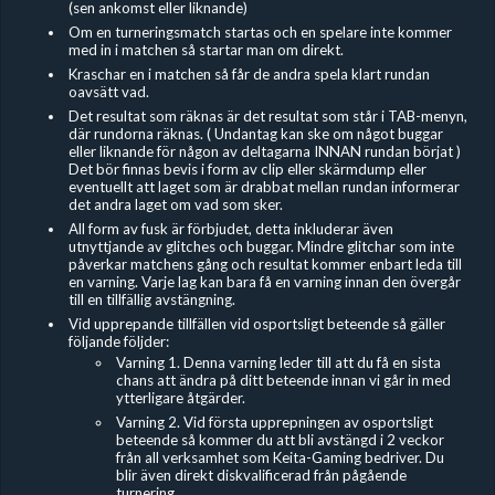
(sen ankomst eller liknande)
Om en turneringsmatch startas och en spelare inte kommer
med in i matchen så startar man om direkt.
Kraschar en i matchen så får de andra spela klart rundan
oavsätt vad.
Det resultat som räknas är det resultat som står i TAB-menyn,
där rundorna räknas. ( Undantag kan ske om något buggar
eller liknande för någon av deltagarna INNAN rundan börjat )
Det bör finnas bevis i form av clip eller skärmdump eller
eventuellt att laget som är drabbat mellan rundan informerar
det andra laget om vad som sker.
All form av fusk är förbjudet, detta inkluderar även
utnyttjande av glitches och buggar. Mindre glitchar som inte
påverkar matchens gång och resultat kommer enbart leda till
en varning. Varje lag kan bara få en varning innan den övergår
till en tillfällig avstängning.
Vid upprepande tillfällen vid osportsligt beteende så gäller
följande följder:
Varning 1. Denna varning leder till att du få en sista
chans att ändra på ditt beteende innan vi går in med
ytterligare åtgärder.
Varning 2. Vid första upprepningen av osportsligt
beteende så kommer du att bli avstängd i 2 veckor
från all verksamhet som Keita-Gaming bedriver. Du
blir även direkt diskvalificerad från pågående
turnering.