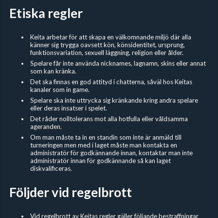
Etiska regler
Keita arbetar för att skapa en välkomnande miljö där alla
känner sig trygga oavsett kön, könsidentitet, ursprung,
funktionsvariation, sexuell läggning, religion eller ålder.
Spelare får inte använda nicknames, lagnamn, skins eller annat
som kan kränka.
Det ska finnas en god attityd i chatterna, såväl hos Keitas
kanaler som in game.
Spelare ska inte uttrycka sig kränkande kring andra spelare
eller deras insatser i spelet.
Det råder nolltolerans mot alla hotfulla eller våldsamma
ageranden.
Om man måste ta in en standin som inte är anmäld till
turneringen men med i laget måste man kontakta en
administratör för godkännande innan, kontaktar man inte
administratör innan för godkännande så kan laget
diskvalificeras.
Följder vid regelbrott
Vid regelbrott av Keitas regler gäller följande bestraffningar