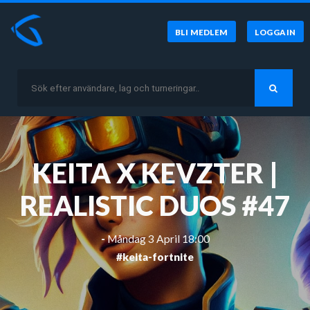
BLI MEDLEM
LOGGA IN
KEITA X KEVZTER |
REALISTIC DUOS #47
-
Måndag 3 April 18:00
#keita-fortnite