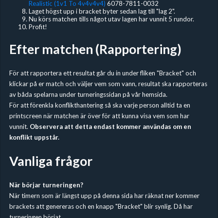
Realistic (1v1 To 4v4v4v4)
6078-7811-0032
Laget högst upp i bracket byter sedan lag till "lag 2".
Nu körs matchen tills något utav lagen har vunnit 5 rundor.
Profit!
Efter matchen (Rapportering)
För att rapportera ett resultat går du in under fliken "Bracket" och
klickar på er match och väljer vem som vann, resultat ska rapporteras
av båda spelarna under turneringssidan på vår hemsida.
För att förenkla konflikthantering så ska varje person alltid ta en
printscreen när matchen är över för att kunna visa vem som har
vunnit.
Observera att detta endast kommer användas om en
konflikt uppstår.
Vanliga frågor
När börjar turneringen?
När timern som är längst upp på denna sida har räknat ner kommer
brackets att genereras och en knapp "Bracket" blir synlig. Då har
turneringen börjat.