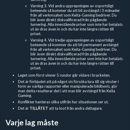
Varning 3. Vid andra upprepningen av osportsligt
beteende så kommer du att bli avstängd i 3 månader
från all verkmsahet som Keita-Gaming bedriver. Du
blir även direkt diskvalificerad från pågående
turnering. Alla innestående priser som inte har betalats
ut än dras även in och du har inte längre rätten till
priset.
Varning 4. Vid tredje upprepningen av osportsligt
beteende så kommer du att bli permanent avstängd
från all verkmsahet som Keita-Gaming bedriver. Du
blir även direkt diskvalificerad från pågående
turnering. Alla innestående priser som inte har betalats
ut än dras även in och du har inte längre rätten till
priset.
Laget som först vinner 5 rundor går vidare i bracketen.
Det är förbjudet
att på något vis försöka lura till sig vinster i
form av oärliga rapporter eller manipulerade bildbevis, gör
man detta resulterar det i att man blir avstängd från Keita
Gaming.
Konflikter hanteras olika utifrån hur situationen ser ut.
Det är
TILLÅTET
att ta loot från andra deltagare.
Varje lag måste