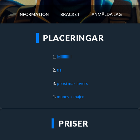
INFORMATION
BRACKET
ANMÄLDA LAG
PLACERINGAR
1.
lollllllllllll
2.
tja
3.
pepsi max lovers
4.
money x fnajen
PRISER