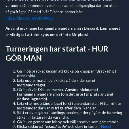
varandra. Det kommer även finnas admins tillgängliga där om ni har
några frågor. Gå med i vår Discord-server här:
https://discord.gg/xtbRWDy
Använd nickname lagnamn|användarnamn i Discord. Lagnamnet
är viktigast att det syns om det inte får plats!
Turneringen har startat - HUR
GÖR MAN
Gå in på bracket genom att klicka på knappen "Bracket" på
denna sida.
Leta upp er match och klicka på den, där ser ni
motståndarlaget.
Gå in på vår Discord-server.
Använd nicknamet
lagnamn|användarnamn (om det inte får plats använd
endast lagnamn).
Leta efter motståndarlaget först i användarlistan. Hittar ni inte
motståndet där kan ni fråga efter dem i kanalen.
Sätt er även gärna i samlingskanalen under pågående turnering
så kan ni lättare hitta varandra.
Gå in i en gemensam lobby och välj creative som gamemode.
Klicka sedan på
"Island code"
och skriv in koden::
Finest