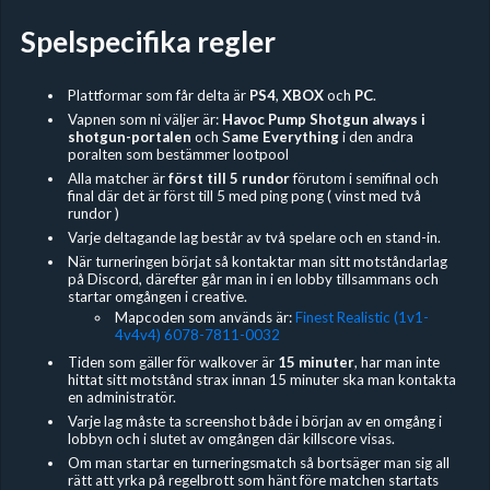
Spelspecifika regler
Plattformar som får delta är
PS4
,
XBOX
och
PC
.
Vapnen som ni väljer är:
Havoc Pump Shotgun always i
shotgun-portalen
och S
ame Everything
i den andra
poralten som bestämmer lootpool
Alla matcher är
först till 5 rundor
förutom i semifinal och
final där det är först till 5 med ping pong ( vinst med två
rundor )
Varje deltagande lag består av två spelare och en stand-in.
När turneringen börjat så kontaktar man sitt motståndarlag
på Discord, därefter går man in i en lobby tillsammans och
startar omgången i creative.
Mapcoden som används är:
Finest Realistic (1v1-
4v4v4) 6078-7811-0032
Tiden som gäller för walkover är
15 minuter
, har man inte
hittat sitt motstånd strax innan 15 minuter ska man kontakta
en administratör.
Varje lag måste ta screenshot både i början av en omgång i
lobbyn och i slutet av omgången där killscore visas.
Om man startar en turneringsmatch så bortsäger man sig all
rätt att yrka på regelbrott som hänt före matchen startats