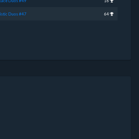
 Race Duos #49
16
istic Duos #47
64