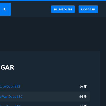
BLI MEDLEM
LOGGA IN
NGAR
 Race Duos #52
16
e War Duos #50
64