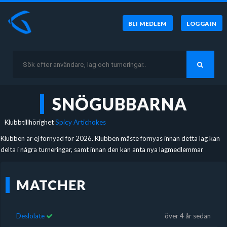
BLI MEDLEM
LOGGA IN
SNÖGUBBARNA
Klubbtillhörighet
Spicy Artichokes
Klubben är ej förnyad för 2026. Klubben måste förnyas innan detta lag kan
delta i några turneringar, samt innan den kan anta nya lagmedlemmar
MATCHER
Deslolate
över 4 år sedan