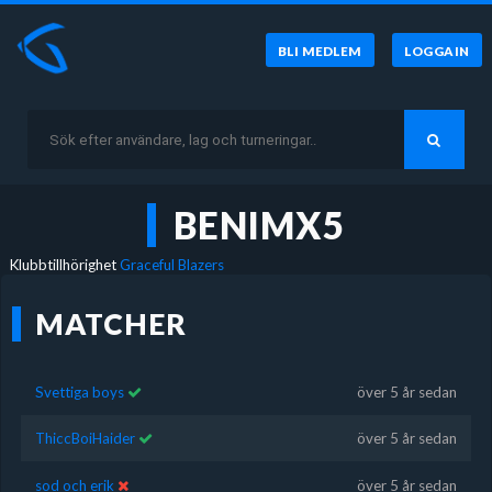
BLI MEDLEM
LOGGA IN
BENIMX5
Klubbtillhörighet
Graceful Blazers
MATCHER
Svettiga boys
över 5 år sedan
ThiccBoiHaider
över 5 år sedan
sod och erik
över 5 år sedan