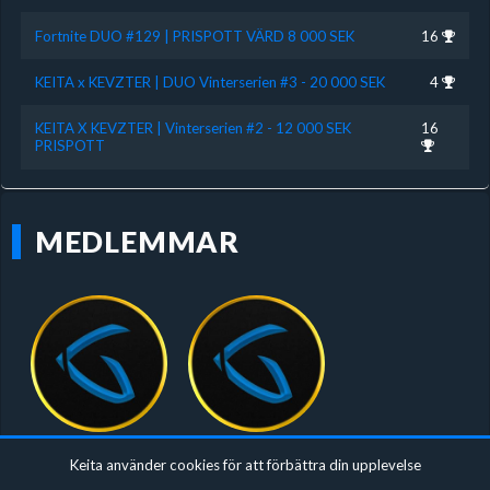
Fortnite DUO #129 | PRISPOTT VÄRD 8 000 SEK
16
KEITA x KEVZTER | DUO Vinterserien #3 - 20 000 SEK
4
KEITA X KEVZTER | Vinterserien #2 - 12 000 SEK
16
PRISPOTT
MEDLEMMAR
t.tv Azer
Yass1n
Keita använder cookies för att förbättra din upplevelse