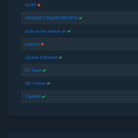
FLUFF
KIDSLIKETOPLAYFORTNITE
ja de va den veckan de
xsterioz
Gurkan & Mazzed
K7 Team
Flix Crenox
Tsjö8AB