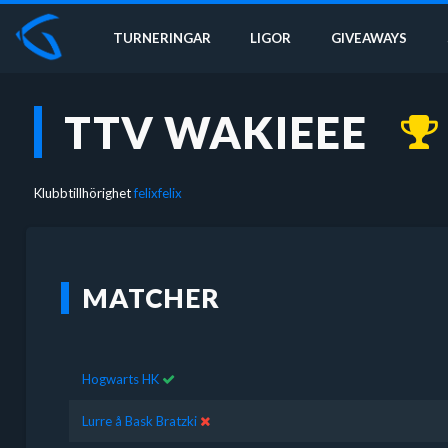
TURNERINGAR
LIGOR
GIVEAWAYS
TTV WAKIEEE
Klubbtillhörighet
felixfelix
MATCHER
Hogwarts HK
Lurre å Bask Bratzki