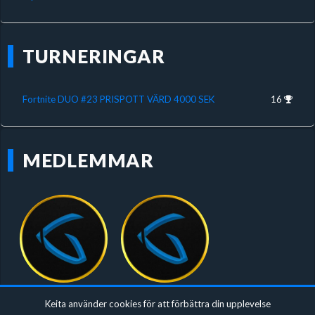
TURNERINGAR
Fortnite DUO #23 PRISPOTT VÄRD 4000 SEK
16
MEDLEMMAR
KS F/A
Matin
Keita använder cookies för att förbättra din upplevelse