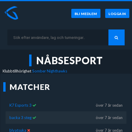
BLI MEDLEM
LOGGA IN
NÅBSESPORT
Klubbtillhörighet
Somber Nighthawks
MATCHER
K7 Esports 3
över 7 år sedan
backa 3 steg
över 7 år sedan
blyatsuka
över 7 år sedan