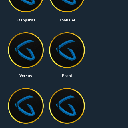
Stepparn1
Tobbelel
Versus
Poshi