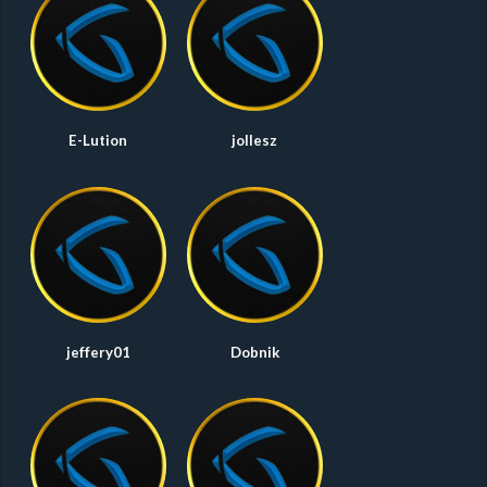
E-Lution
jollesz
jeffery01
Dobnik