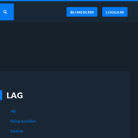
BLI MEDLEM
LOGGA IN
LAG
AB
flying leonidas
busken