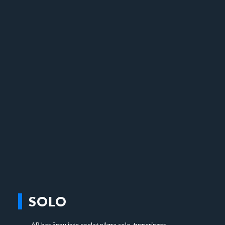
SOLO
AB har ännu inte spelat några solo-turneringar