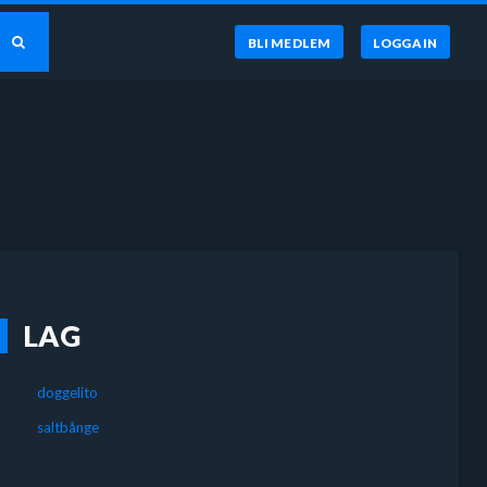
BLI MEDLEM
LOGGA IN
LAG
doggelito
saltbånge