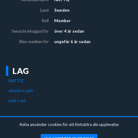
Land
Sweden
Roll
Member
Senaste inloggad för
över 4 år sedan
Blev medlem för
ungefär 6 år sedan
LAG
NATTIZ
atomio x pulz
pulz x zut
SOLO
Keita använder cookies för att förbättra din upplevelse
NATTIZ har ännu inte spelat några solo-turneringar