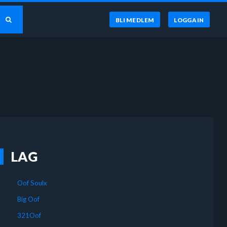
BLI MEDLEM
LOGGA IN
LAG
Oof Soulx
Big Oof
321Oof