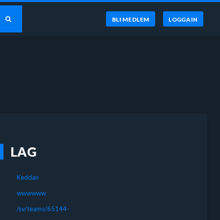
BLI MEDLEM
LOGGA IN
LAG
Keddan
wwwwww
/sv/teams/65144-