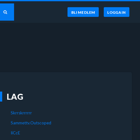
BLI MEDLEM
LOGGA IN
LAG
Skrrskrrrrrr
Sammettv.Outscoped
IiCcE