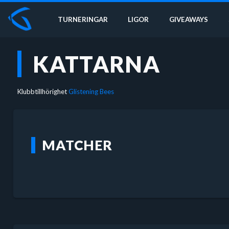
TURNERINGAR
LIGOR
GIVEAWAYS
KATTARNA
Klubbtillhörighet
Glistening Bees
MATCHER