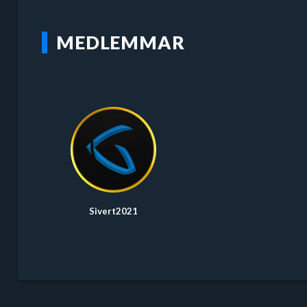
MEDLEMMAR
Sivert2021