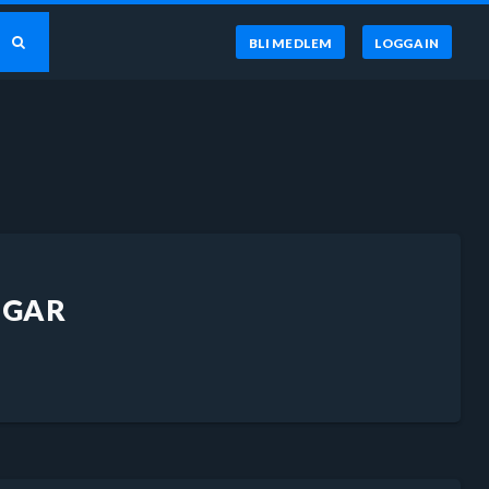
BLI MEDLEM
LOGGA IN
NGAR