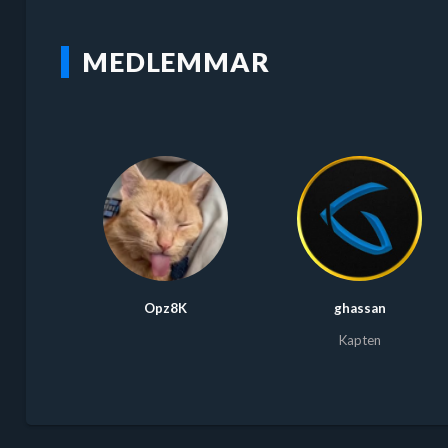
MEDLEMMAR
Opz8K
ghassan
Kapten