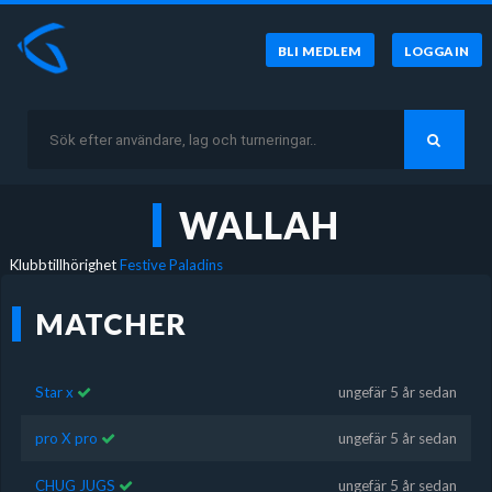
BLI MEDLEM
LOGGA IN
WALLAH
Klubbtillhörighet
Festive Paladins
MATCHER
Star x
ungefär 5 år sedan
pro X pro
ungefär 5 år sedan
CHUG JUGS
ungefär 5 år sedan