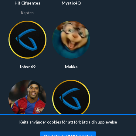
Hif Cifuentes
Mystic4Q
Kapten
Johxn69
Makka
Keita använder cookies för att förbättra din upplevelse
Willedinho
lajjan
JAG ACCEPTERAR COOKIES