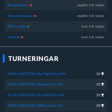
lilla grabbarna
ungefär 5 år sedan
free abdi my man
ungefär 5 år sedan
Xian x stojje
över 4 år sedan
Svennar
över 4 år sedan
TURNERINGAR
KEITA x KEVZTER | Box Fight Duos #34
16
KEITA x KEVZTER | Realistic Duos #4
32
KEITA x KEVZTER I Box Fight Duos #4
32
KEITA X KEVZTER I Kill Race Duos #2
32