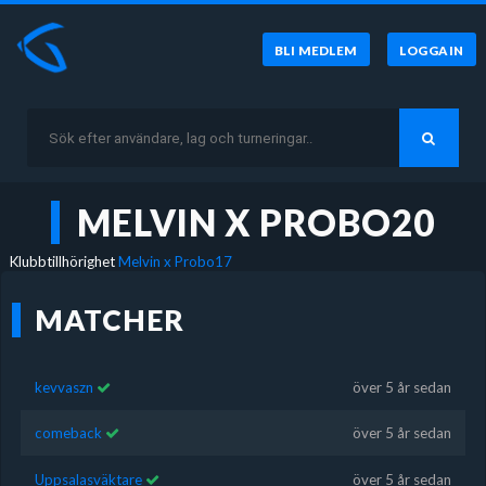
BLI MEDLEM
LOGGA IN
MELVIN X PROBO20
Klubbtillhörighet
Melvin x Probo17
MATCHER
kevvaszn
över 5 år sedan
comeback
över 5 år sedan
Uppsalasväktare
över 5 år sedan