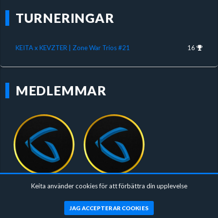
TURNERINGAR
KEITA x KEVZTER | Zone War Trios #21
16
MEDLEMMAR
Keita använder cookies för att förbättra din upplevelse
Zion2Legit
MommeL2R2
JAG ACCEPTERAR COOKIES